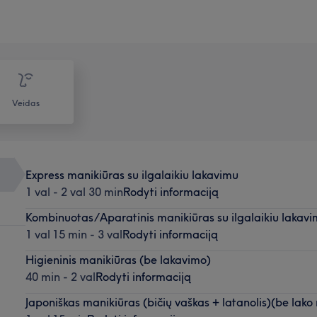
Veidas
Express manikiūras su ilgalaikiu lakavimu
1 val - 2 val 30 min
Rodyti informaciją
Kombinuotas/Aparatinis manikiūras su ilgalaikiu lakav
1 val 15 min - 3 val
Rodyti informaciją
Higieninis manikiūras (be lakavimo)
40 min - 2 val
Rodyti informaciją
Japoniškas manikiūras (bičių vaškas + latanolis)(be lak