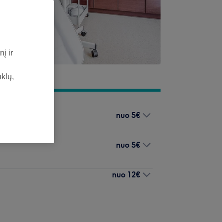
į ir
nklų,
nuo
5€
nuo
5€
nuo
12€