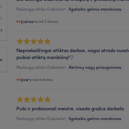
71
Paslaugą atliko Gabriela
•
Ilgalaikis gelinis manikiuras
31
Justina
•
prieš 3 dienas
24
Nepriekaištingai atliktas darbas, nagai atrodo nuosta
puikiai atliktą manikiūrą!🤍
ko
Paslaugą atliko Gabriela
•
Akrilinių nagų priauginimas
Jorė
•
prieš 4 dienas
Puiki ir profesionali meistrė, visada gražus darbelis
Paslaugą atliko Gabriela
•
Ilgalaikis gelinis manikiuras