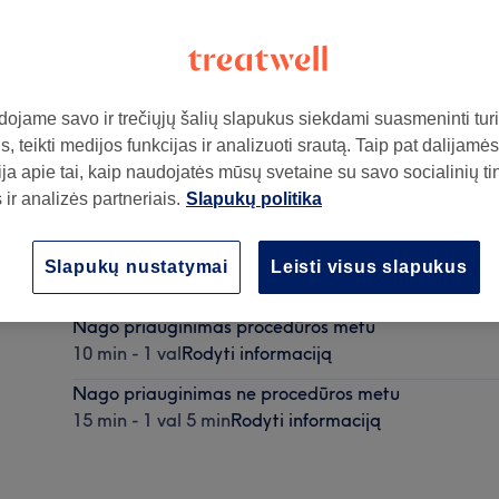
ojame savo ir trečiųjų šalių slapukus siekdami suasmeninti turin
, teikti medijos funkcijas ir analizuoti srautą. Taip pat dalijamės
ja apie tai, kaip naudojatės mūsų svetaine su savo socialinių ti
ir analizės partneriais.
Slapukų politika
ą
Nagų perlakavimas
Slapukų nustatymai
Leisti visus slapukus
20 min - 30 min
Rodyti informaciją
Nago priauginimas procedūros metu
10 min - 1 val
Rodyti informaciją
Nago priauginimas ne procedūros metu
15 min - 1 val 5 min
Rodyti informaciją