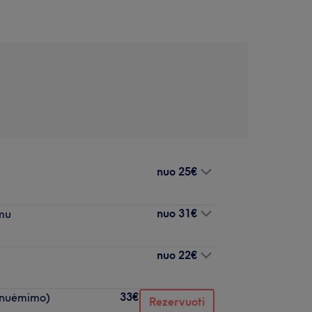
nuo
25€
nuo
31€
imu
nuo
22€
33€
o nuėmimo)
Rezervuoti