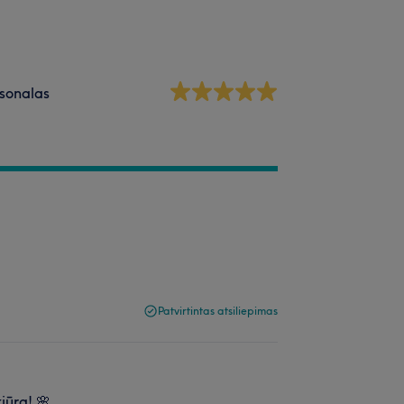
sonalas
Patvirtintas atsiliepimas
iūrą! 🌸