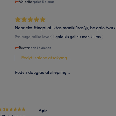
Valeriia
•
prieš 5 dienas
Nepriekaištingai atliktas manikiūras🙂, be galo tvark
Paslaugą atliko Ieva
•
Ilgalaikis gelinis manikiuras
Beata
•
prieš 6 dienas
Rodyti salono atsakymą...
Rodyti daugiau atsiliepimų...
5.0
Apie