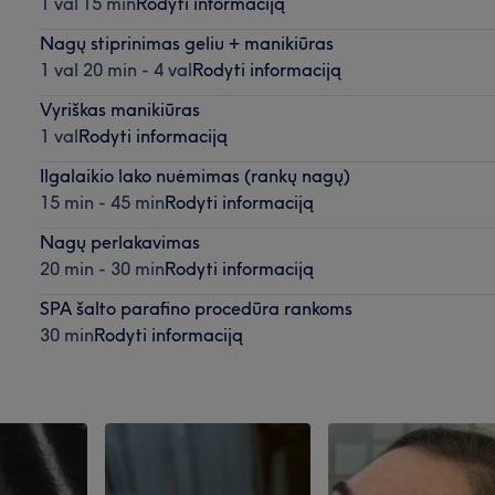
1 val 15 min
Rodyti informaciją
Nagų stiprinimas geliu + manikiūras
1 val 20 min - 4 val
Rodyti informaciją
Vyriškas manikiūras
1 val
Rodyti informaciją
Ilgalaikio lako nuėmimas (rankų nagų)
15 min - 45 min
Rodyti informaciją
Nagų perlakavimas
20 min - 30 min
Rodyti informaciją
SPA šalto parafino procedūra rankoms
30 min
Rodyti informaciją