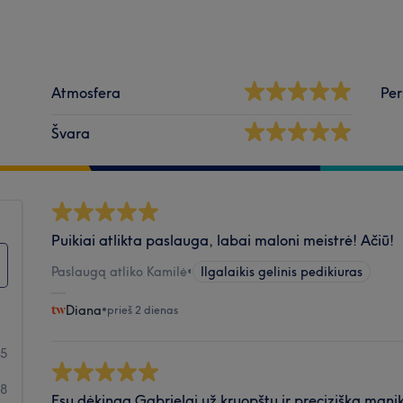
Atmosfera
Per
Švara
Puikiai atlikta paslauga, labai maloni meistrė! Ačiū!
Paslaugą atliko Kamilė
•
Ilgalaikis gelinis pedikiuras
Diana
•
prieš 2 dienas
95
88
Esu dėkinga Gabrielai už kruopštų ir precizišką manik