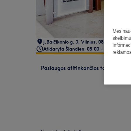
Mes naud
skelbimus
J.Balčikonio g. 3, Vilnius
,
08200
informaci
Atidaryta Šiandien: 08:00 - 22:00
reklamos 
Paslaugos atitinkančios tavo paiešk