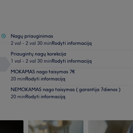
Nagų priauginimas
2 val - 2 val 30 min
Rodyti informaciją
Priaugintų nagų korekcija
1 val - 2 val 30 min
Rodyti informaciją
MOKAMAS nago taisymas 7€
20 min
Rodyti informaciją
NEMOKAMAS nago taisymas ( garantija 7dienos )
20 min
Rodyti informaciją