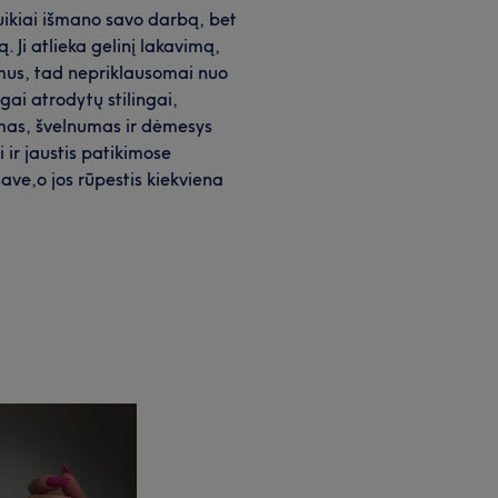
puikiai išmano savo darbą, bet
. Ji atlieka gelinį lakavimą,
imus, tad nepriklausomai nuo
gai atrodytų stilingai,
tumas, švelnumas ir dėmesys
 ir jaustis patikimose
ave,o jos rūpestis kiekviena