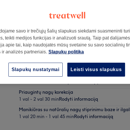
ojame savo ir trečiųjų šalių slapukus siekdami suasmeninti turin
, teikti medijos funkcijas ir analizuoti srautą. Taip pat dalijamės
ja apie tai, kaip naudojatės mūsų svetaine su savo socialinių ti
ir analizės partneriais.
Slapukų politika
Slapukų nustatymai
Leisti visus slapukus
ą
Nagų priauginimas
2 val - 2 val 30 min
Rodyti informaciją
Priaugintų nagų korekcija
1 val - 2 val 30 min
Rodyti informaciją
Manikiūras su natūralių nagų stiprinimu baze ir ilga
1 val 20 min - 1 val 45 min
Rodyti informaciją