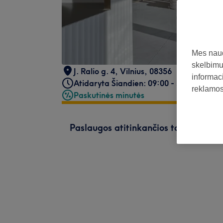
Mes naud
skelbimus
J. Ralio g. 4
,
Vilnius
,
08356
informaci
Atidaryta Šiandien: 09:00 - 21:00
reklamos 
Paskutinės minutės
Paslaugos atitinkančios tavo paiešk