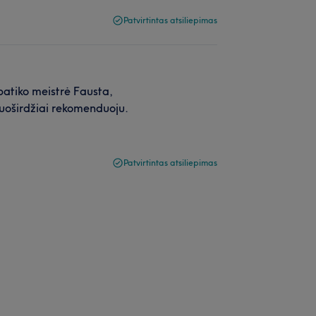
Patvirtintas atsiliepimas
 patiko meistrė Fausta,
r nuoširdžiai rekomenduoju.
Patvirtintas atsiliepimas