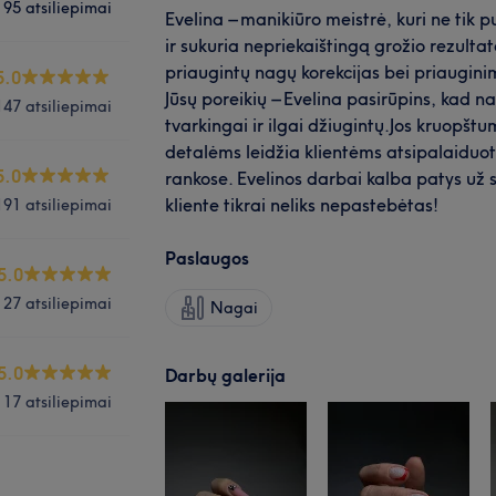
95 atsiliepimai
Evelina – manikiūro meistrė, kuri ne tik 
ir sukuria nepriekaištingą grožio rezultatą
priaugintų nagų korekcijas bei priaugin
5.0
Jūsų poreikių – Evelina pasirūpins, kad na
147 atsiliepimai
tvarkingai ir ilgai džiugintų.Jos kruopš
detalėms leidžia klientėms atsipalaiduoti
5.0
rankose. Evelinos darbai kalba patys už s
kliente tikrai neliks nepastebėtas!
191 atsiliepimai
Paslaugos
5.0
27 atsiliepimai
Nagai
5.0
Darbų galerija
17 atsiliepimai