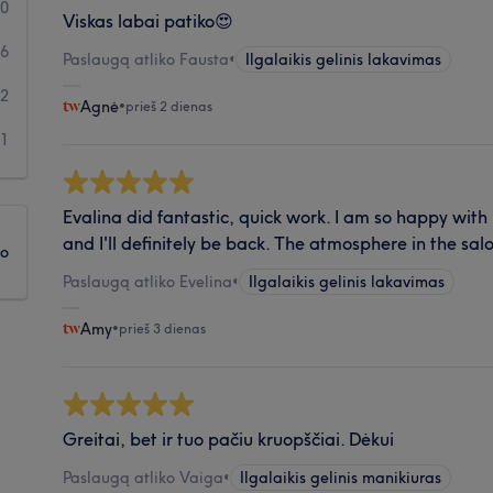
10
Viskas labai patiko😍
6
Paslaugą atliko Fausta
•
Ilgalaikis gelinis lakavimas
2
Agnė
•
prieš 2 dienas
1
Evalina did fantastic, quick work. I am so happy with
and I'll definitely be back. The atmosphere in the sal
ko
Paslaugą atliko Evelina
•
Ilgalaikis gelinis lakavimas
Amy
•
prieš 3 dienas
Greitai, bet ir tuo pačiu kruopščiai. Dėkui
Paslaugą atliko Vaiga
•
Ilgalaikis gelinis manikiuras