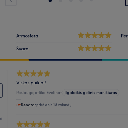
Atmosfera
Per
Švara
Viskas puikiai!
Paslaugą atliko Evelina
•
Ilgalaikis gelinis manikiuras
Renata
•
prieš apie 18 valandų
46