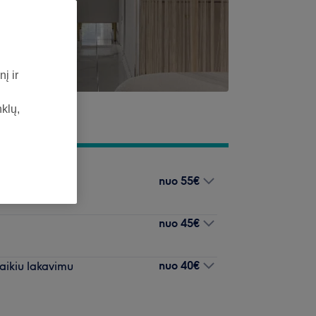
į ir
nklų,
nuo
55€
nuo
45€
nuo
40€
laikiu lakavimu