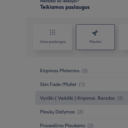
Neradai ko ieškojai?
Teikiamos paslaugos
Visos paslaugos
Plaukai
Kirpimas Moterims
(
2
)
Skin Fade /Mullet
(
1
)
Vyriški ( Vaikiški ) Kirpimai, Barzdos
(
8
)
Plaukų Dažymas
(
2
)
Procedūros Plaukams
(
2
)