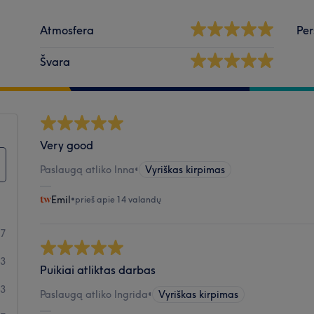
Atmosfera
Per
Švara
Very good
Paslaugą atliko Inna
•
Vyriškas kirpimas
Emil
•
prieš apie 14 valandų
17
53
Puikiai atliktas darbas
13
Paslaugą atliko Ingrida
•
Vyriškas kirpimas