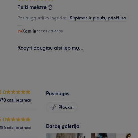
Puiki meistrė 👌
Paslaugą atliko Ingrida
•
Kirpimas ir plaukų priežiūra
Kamile
•
prieš 7 dienas
Rodyti daugiau atsiliepimų...
5.0
Paslaugos
370 atsiliepimai
Plaukai
5.0
Darbų galerija
286 atsiliepimai