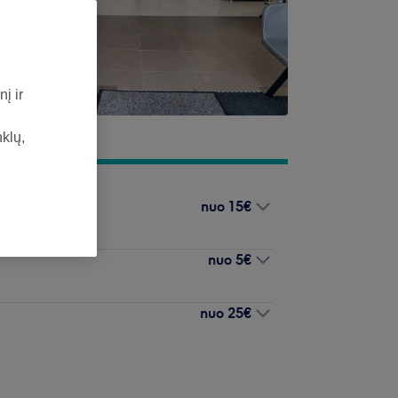
į ir
nklų,
nuo
15€
nuo
5€
nuo
25€