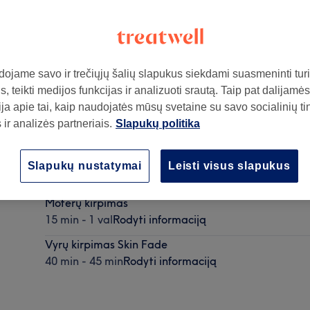
ojame savo ir trečiųjų šalių slapukus siekdami suasmeninti turin
, teikti medijos funkcijas ir analizuoti srautą. Taip pat dalijamės
ja apie tai, kaip naudojatės mūsų svetaine su savo socialinių ti
ir analizės partneriais.
Slapukų politika
ą
Vyrų kirpimas
Slapukų nustatymai
Leisti visus slapukus
30 min - 40 min
Rodyti informaciją
Moterų kirpimas
15 min - 1 val
Rodyti informaciją
Vyrų kirpimas Skin Fade
40 min - 45 min
Rodyti informaciją