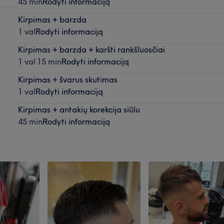
45 min
Rodyti informaciją
Kirpimas + barzda
1 val
Rodyti informaciją
Kirpimas + barzda + karšti rankšluosčiai
1 val 15 min
Rodyti informaciją
Kirpimas + švarus skutimas
1 val
Rodyti informaciją
Kirpimas + antakių korekcija siūlu
45 min
Rodyti informaciją