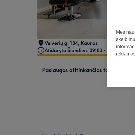
Mes naud
skelbimus
Veiverių g. 134
,
Kaunas
informaci
Atidaryta Šiandien: 09:00 - 20:00
reklamos 
Paslaugos atitinkančios tavo paiešk