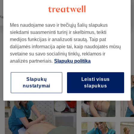
Visos paslaugos
Depiliacija
Masažas
Mes naudojame savo ir trečiųjų šalių slapukus
siekdami suasmeninti turinį ir skelbimus, teikti
medijos funkcijas ir analizuoti srautą. Taip pat
Masažai
(
12
)
nuo 15€
dalijamės informacija apie tai, kaip naudojatės mūsų
svetaine su savo socialinių tinklų, reklamos ir
analizės partneriais.
Slapukų politika
Mūsų darbai
Norėdami peržiūrėti detales, paspauskite ant nuotraukos
Slapukų
Leisti visus
nustatymai
slapukus