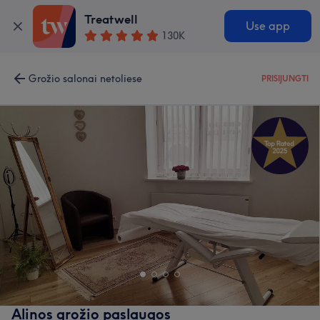
Treatwell
Use app
130K
Grožio salonai netoliese
PRISIJUNGTI
Alinos grožio paslaugos