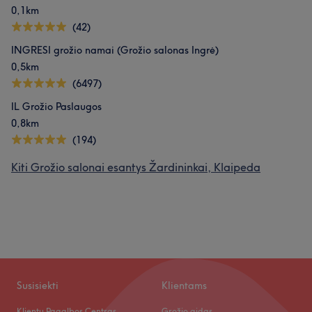
0,1km
(42)
INGRESI grožio namai (Grožio salonas Ingrė)
0,5km
(6497)
IL Grožio Paslaugos
0,8km
(194)
Kiti Grožio salonai esantys Žardininkai, Klaipeda
Susisiekti
Klientams
Klientų Pagalbos Centras
Grožio gidas