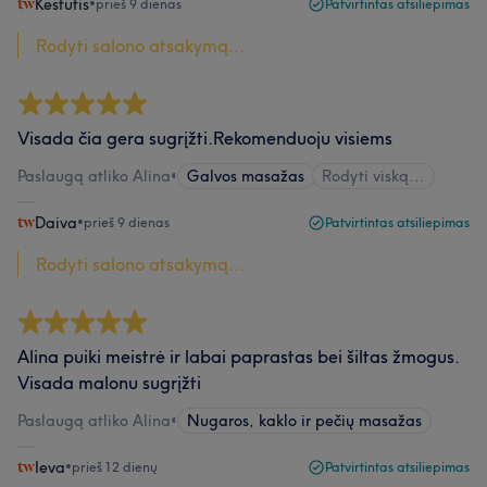
Kestutis
•
prieš 9 dienas
Patvirtintas atsiliepimas
Rodyti salono atsakymą...
Visada čia gera sugrįžti.Rekomenduoju visiems
Paslaugą atliko Alina
•
Galvos masažas
Rodyti viską...
Daiva
•
prieš 9 dienas
Patvirtintas atsiliepimas
Rodyti salono atsakymą...
Alina puiki meistrė ir labai paprastas bei šiltas žmogus.
Visada malonu sugrįžti
Paslaugą atliko Alina
•
Nugaros, kaklo ir pečių masažas
Ieva
•
prieš 12 dienų
Patvirtintas atsiliepimas