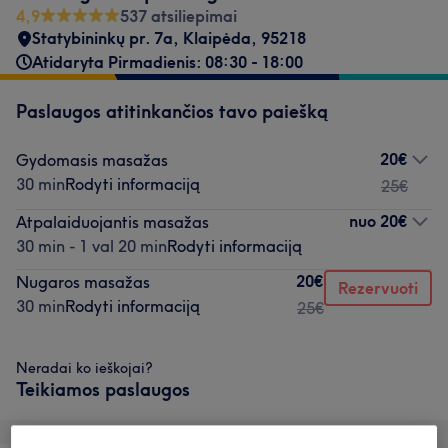
4,9
537 atsiliepimai
Statybininkų pr. 7a, Klaipėda
,
95218
Atidaryta Pirmadienis: 08:30 - 18:00
Paslaugos atitinkančios tavo paiešką
20€
Gydomasis masažas
30 min
Rodyti informaciją
25€
nuo
20€
Atpalaiduojantis masažas
30 min - 1 val 20 min
Rodyti informaciją
20€
Nugaros masažas
Rezervuoti
30 min
Rodyti informaciją
25€
Neradai ko ieškojai?
Teikiamos paslaugos