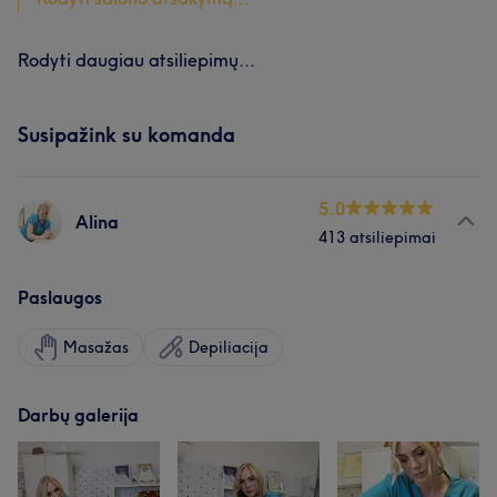
Rodyti daugiau atsiliepimų...
Susipažink su komanda
5.0
Alina
413 atsiliepimai
Paslaugos
Masažas
Depiliacija
Darbų galerija