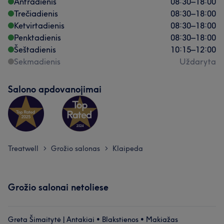
Antradienis
08:30
–
18:00
Trečiadienis
08:30
–
18:00
Ketvirtadienis
08:30
–
18:00
Penktadienis
08:30
–
18:00
Šeštadienis
10:15
–
12:00
Sekmadienis
Uždaryta
Salono apdovanojimai
Treatwell
Grožio salonas
Klaipeda
>
>
Grožio salonai netoliese
Greta Šimaitytė | Antakiai • Blakstienos • Makiažas