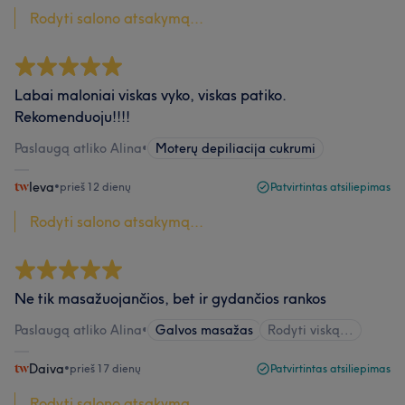
Rodyti salono atsakymą...
Labai maloniai viskas vyko, viskas patiko.
Rekomenduoju!!!!
Paslaugą atliko Alina
•
Moterų depiliacija cukrumi
Ieva
•
prieš 12 dienų
Patvirtintas atsiliepimas
Rodyti salono atsakymą...
Ne tik masažuojančios, bet ir gydančios rankos
Paslaugą atliko Alina
•
Galvos masažas
Rodyti viską...
Daiva
•
prieš 17 dienų
Patvirtintas atsiliepimas
Rodyti salono atsakymą...