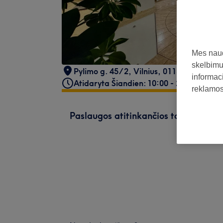
Mes naud
skelbimus
Pylimo g. 45/2
,
Vilnius
,
01137
informaci
Atidaryta Šiandien: 10:00 - 21:00
reklamos 
Paslaugos atitinkančios tavo paiešk