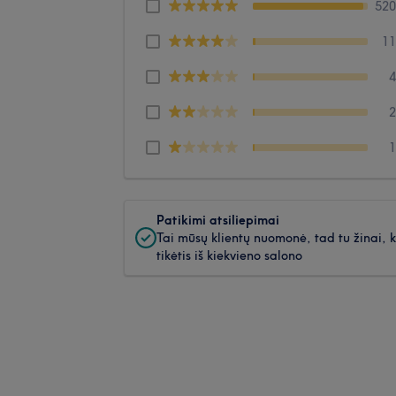
52
1
Patikimi atsiliepimai
Tai mūsų klientų nuomonė, tad tu žinai, 
tikėtis iš kiekvieno salono