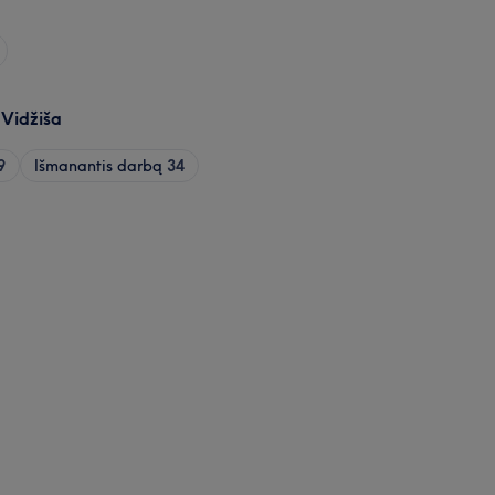
 Vidžiša
9
Išmanantis darbą
34