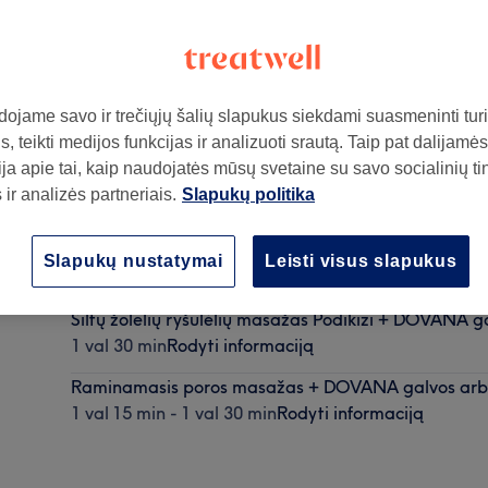
ojame savo ir trečiųjų šalių slapukus siekdami suasmeninti turin
, teikti medijos funkcijas ir analizuoti srautą. Taip pat dalijamės
ja apie tai, kaip naudojatės mūsų svetaine su savo socialinių ti
ir analizės partneriais.
Slapukų politika
ą
Raminantis viso kūno masažas | Relaxing Full body
Slapukų nustatymai
Leisti visus slapukus
1 val - 2 val
Rodyti informaciją
Šiltų žolelių ryšulėlių masažas Podikizi + DOVANA 
1 val 30 min
Rodyti informaciją
Raminamasis poros masažas + DOVANA galvos ar
1 val 15 min - 1 val 30 min
Rodyti informaciją