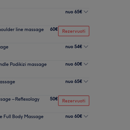
nuo
65€
60€
houlder line massage
Rezervuoti
nuo
54€
sage
nuo
60€
undle Podikizi massage
nuo
65€
Massage
50€
ssage – Reflexology
Rezervuoti
nuo
60€
ge Full Body Massage