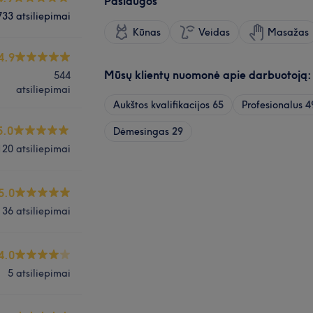
Paslaugos
733 atsiliepimai
Kūnas
Veidas
Masažas
4.9
Mūsų klientų nuomonė apie darbuotoją:
544
atsiliepimai
Aukštos kvalifikacijos
65
Profesionalus
4
5.0
Dėmesingas
29
120 atsiliepimai
5.0
36 atsiliepimai
4.0
5 atsiliepimai