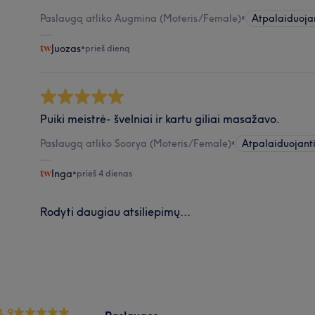
Paslaugą atliko Augmina (Moteris/Female)
•
Atpalaiduoja
Juozas
•
prieš dieną
Puiki meistrė- švelniai ir kartu giliai masažavo.
Paslaugą atliko Soorya (Moteris/Female)
•
Atpalaiduojant
Inga
•
prieš 4 dienas
Rodyti daugiau atsiliepimų...
4.9