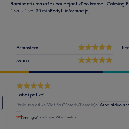
Raminantis masažas naudojant kūno kremą | Calming 
1 val - 1 val 30 min
Rodyti informaciją
Atmosfera
Per
Švara
Labai patiko!
Paslaugą atliko Vidžiša (Moteris/Female)
•
Atpalaiduojan
Neringa
•
prieš apie 24 valandas