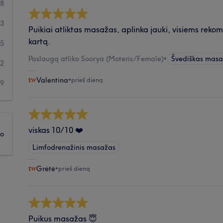
08
13
Puikiai atliktas masažas, aplinka jauki, visiems rekom
kartą.
45
Paslaugą atliko Soorya (Moteris/Female)
•
Švediškas mas
22
Valentina
•
prieš dieną
19
viskas 10/10 ❤️
ko
Limfodrenažinis masažas
Grėtė
•
prieš dieną
Puikus masažas 😇