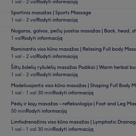
1 val - 2 val
Rodyti informaciją
Sportinis masažas | Sports Massage
1 val - 2 val
Rodyti informaciją
Nugaros, galvos, pečių juostos masažas | Back, head, s
1 val
Rodyti informaciją
Raminantis viso kūno masažas | Relaxing Full body Mas
1 val - 2 val
Rodyti informaciją
Šiltų žolelių ryšulėlių masažas Podikizi | Warm herbal b
1 val - 2 val
Rodyti informaciją
Modeliuojantis viso kūno masažas | Shaping Full Body 
1 val - 1 val 30 min
Rodyti informaciją
Pėdų ir kojų masažas – refleksologija | Foot and Leg Ma
50 min
Rodyti informaciją
Limfodrenažinis viso kūno masažas | Lymphatic Draina
1 val - 1 val 30 min
Rodyti informaciją