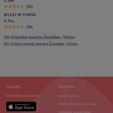
0,2km
(55)
BFLEXY BY FORMA
0,7km
(76)
Kiti Kirpyklos esantys Šnipiškes, Vilnius
Kiti Grožio salonai esantys Šnipiškes, Vilnius
Susisiekti
Klientams
Klientų Pagalbos Centras
Grožio gidas
Treatwell dovanų kuponas
Užsisakyk naujienlaiškį