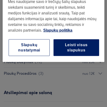
Mes naudojame savo ir trečiųjų šalių slapukus
2 val 30 min - 4 val
Rodyti informaciją
siekdami suasmeninti turinį ir skelbimus, teikti
medijos funkcijas ir analizuoti srautą. Taip pat
Neradai ko ieškojai?
dalijamės informacija apie tai, kaip naudojatės mūsų
Teikiamos paslaugos
svetaine su savo socialinių tinklų, reklamos ir
analizės partneriais.
Slapukų politika
Kirpimas
(
6
)
nuo 15€
Slapukų
Leisti visus
Šukuosenos Ir Sušukavimas
(
3
)
nuo 15€
nustatymai
slapukus
Plaukų Dažymas
(
10
)
nuo 25€
Plaukų Procedūros
(
3
)
nuo 12€
Atsiliepimai apie saloną