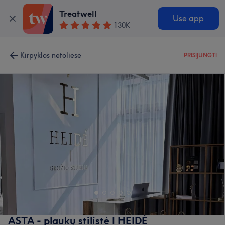
Treatwell
Use app
130K
Kirpyklos netoliese
PRISIJUNGTI
ASTA - plaukų stilistė I HEIDĖ