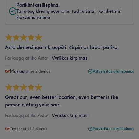
Patikimi atsiliepimai
Tai mūsų klientų nuomonė, tad tu žinai, ko tikėtis iš
kiekvieno salono
Asta dėmesinga ir kruopšti. Kirpimas labai patiko.
Paslaugą atliko Asta
•
Vyriškas kirpimas
Marius
•
prieš 2 dienas
Patvirtintas atsiliepimas
Great cut, even better location, even better is the
person cutting your hair.
Paslaugą atliko Asta
•
Vyriškas kirpimas
Trash
•
prieš 2 dienas
Patvirtintas atsiliepimas