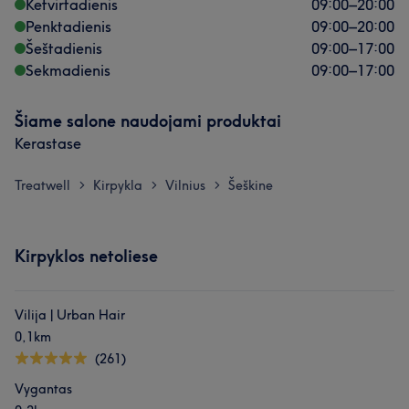
Ketvirtadienis
09:00
–
20:00
Penktadienis
09:00
–
20:00
Šeštadienis
09:00
–
17:00
Sekmadienis
09:00
–
17:00
Šiame salone naudojami produktai
Kerastase
Treatwell
Kirpykla
Vilnius
Šeškine
>
>
>
Kirpyklos netoliese
Vilija | Urban Hair
0,1km
(261)
Vygantas