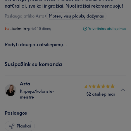
natūraliai, sveikai ir gražiai. Nuoširdžiai rekomenduoju!
Paslaugą atliko Asta
•
Moterų visų plaukų dažymas
Liudmila
•
prieš 15 dienų
Patvirtintas atsiliepimas
Rodyti daugiau atsiliepimų...
Susipažink su komanda
Asta
4.9
Kirpėja/koloristė-
52 atsiliepimai
meistrė
Paslaugos
Plaukai