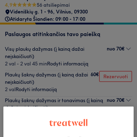
4,9
56 atsiliepimai
Videniškių g. 1 - 96
,
Vilnius
,
09300
Atidaryta Šiandien: 09:00 - 17:00
Paslaugos atitinkančios tavo paiešką
nuo
70€
Visų plaukų dažymas (į kainą dažai
neįskaičiuoti)
2 val - 2 val 45 min
Rodyti informaciją
60€
Plaukų šaknų dažymas (į kainą dažai
Rezervuoti
neįskaičiuoti)
2 val
Rodyti informaciją
nuo
70€
Plaukų šaknų dažymas ir tonavimas (į kainą
dažai neįskaičiuoti)
2 val - 2 val 45 min
Rodyti informaciją
nuo
80€
Plaukų šviesinimas ir tonavimas (į kainą
dažai neįskaičiuoti)