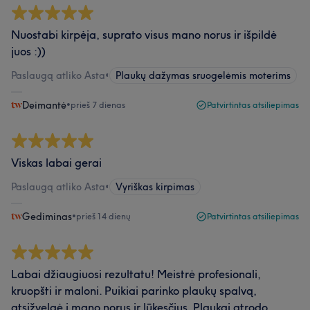
Nuostabi kirpėja, suprato visus mano norus ir išpildė
juos :))
Paslaugą atliko Asta
•
Plaukų dažymas sruogelėmis moterims
Deimantė
•
prieš 7 dienas
Patvirtintas atsiliepimas
Viskas labai gerai
Paslaugą atliko Asta
•
Vyriškas kirpimas
Gediminas
•
prieš 14 dienų
Patvirtintas atsiliepimas
Labai džiaugiuosi rezultatu! Meistrė profesionali,
kruopšti ir maloni. Puikiai parinko plaukų spalvą,
atsižvelgė į mano norus ir lūkesčius. Plaukai atrodo