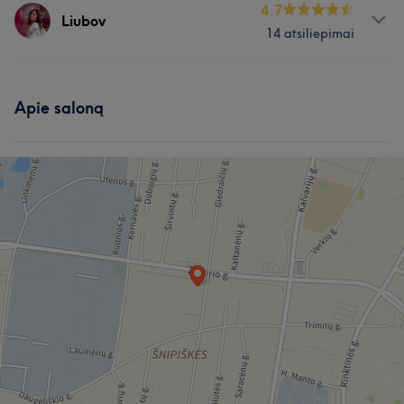
Paslaugos
4.7
Liubov
14 atsiliepimai
Nagai
Masažas
Paslaugos
Darbų galerija
Apie saloną
Nagai
Masažas