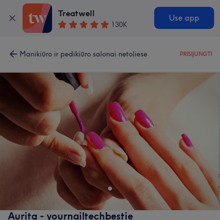
Treatwell
Use app
130K
Manikiūro ir pedikiūro salonai netoliese
PRISIJUNGTI
Aurita - yournailtechbestie