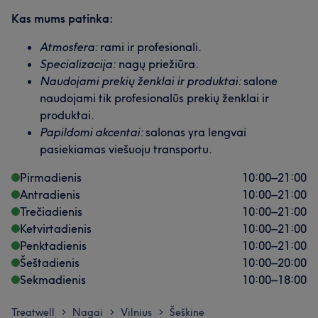
Kas mums patinka:
Atmosfera:
rami ir profesionali.
Specializacija:
nagų priežiūra.
Naudojami prekių ženklai ir produktai:
salone
naudojami tik profesionalūs prekių ženklai ir
produktai.
Papildomi akcentai:
salonas yra lengvai
pasiekiamas viešuoju transportu.
Pirmadienis
10:00
–
21:00
Antradienis
10:00
–
21:00
Trečiadienis
10:00
–
21:00
Ketvirtadienis
10:00
–
21:00
Penktadienis
10:00
–
21:00
Šeštadienis
10:00
–
20:00
Sekmadienis
10:00
–
18:00
Treatwell
Nagai
Vilnius
Šeškine
>
>
>