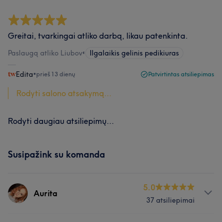
Greitai, tvarkingai atliko darbą, likau patenkinta.
Paslaugą atliko Liubov
•
Ilgalaikis gelinis pedikiuras
Edita
•
prieš 13 dienų
Patvirtintas atsiliepimas
Rodyti salono atsakymą...
Rodyti daugiau atsiliepimų...
Susipažink su komanda
5.0
Aurita
37 atsiliepimai