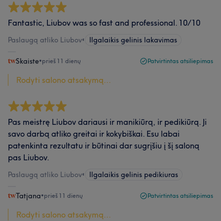
Fantastic, Liubov was so fast and professional. 10/10
Paslaugą atliko Liubov
•
Ilgalaikis gelinis lakavimas
Skaiste
•
prieš 11 dienų
Patvirtintas atsiliepimas
Rodyti salono atsakymą...
Pas meistrę Liubov dariausi ir manikiūrą, ir pedikiūrą. Ji
savo darbą atliko greitai ir kokybiškai. Esu labai
patenkinta rezultatu ir būtinai dar sugrįšiu į šį saloną
pas Liubov.
Paslaugą atliko Liubov
•
Ilgalaikis gelinis pedikiuras
Tatjana
•
prieš 11 dienų
Patvirtintas atsiliepimas
Rodyti salono atsakymą...