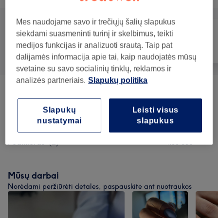
Mes naudojame savo ir trečiųjų šalių slapukus
siekdami suasmeninti turinį ir skelbimus, teikti
medijos funkcijas ir analizuoti srautą. Taip pat
Visos paslaugos
Nagai
Masažas
dalijamės informacija apie tai, kaip naudojatės mūsų
svetaine su savo socialinių tinklų, reklamos ir
analizės partneriais.
Slapukų politika
Manikiūras
(
5
)
nuo 0,10€
Slapukų
Leisti visus
Nagų Priauginimas
(
3
)
nuo 45€
nustatymai
slapukus
Pedikiūras
(
2
)
nuo 35€
Mūsų darbai
Norėdami peržiūrėti detales, paspauskite ant nuotraukos