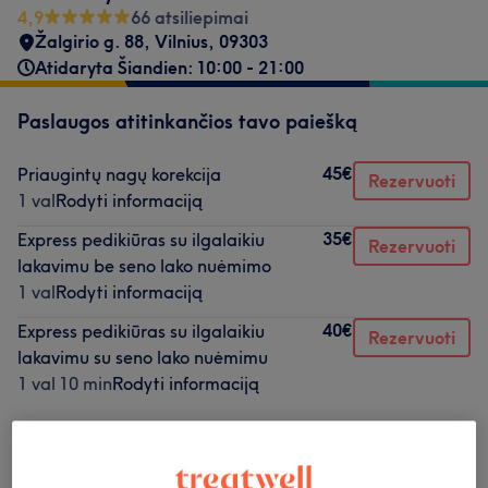
4,9
66 atsiliepimai
Žalgirio g. 88
,
Vilnius
,
09303
Atidaryta Šiandien: 10:00 - 21:00
Paslaugos atitinkančios tavo paiešką
45€
Priaugintų nagų korekcija
Rezervuoti
1 val
Rodyti informaciją
35€
Express pedikiūras su ilgalaikiu
Rezervuoti
lakavimu be seno lako nuėmimo
1 val
Rodyti informaciją
40€
Express pedikiūras su ilgalaikiu
Rezervuoti
lakavimu su seno lako nuėmimu
1 val 10 min
Rodyti informaciją
Neradai ko ieškojai?
Teikiamos paslaugos