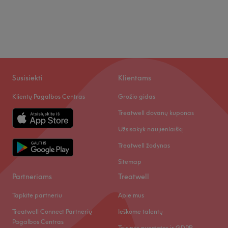
Susisiekti
Klientams
Klientų Pagalbos Centras
Grožio gidas
Treatwell dovanų kuponas
Užsisakyk naujienlaiškį
Treatwell žodynas
Sitemap
Partneriams
Treatwell
Tapkite partneriu
Apie mus
Treatwell Connect Partnerių
Ieškome talentų
Pagalbos Centras
Teisinės nuostatos ir GDPR