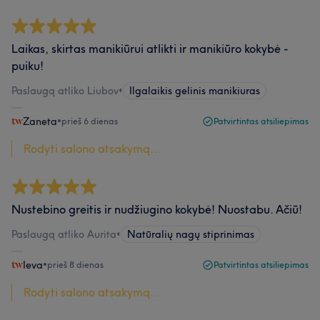
Laikas, skirtas manikiūrui atlikti ir manikiūro kokybė -
puiku!
Paslaugą atliko Liubov
•
Ilgalaikis gelinis manikiuras
Zaneta
•
prieš 6 dienas
Patvirtintas atsiliepimas
Rodyti salono atsakymą...
Nustebino greitis ir nudžiugino kokybė! Nuostabu. Ačiū!
Paslaugą atliko Aurita
•
Natūralių nagų stiprinimas
Ieva
•
prieš 8 dienas
Patvirtintas atsiliepimas
Rodyti salono atsakymą...