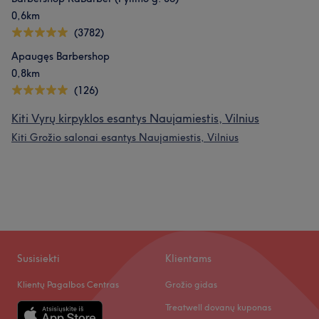
0,6km
(3782)
Apaugęs Barbershop
0,8km
(126)
Kiti Vyrų kirpyklos esantys Naujamiestis, Vilnius
Kiti Grožio salonai esantys Naujamiestis, Vilnius
Susisiekti
Klientams
Klientų Pagalbos Centras
Grožio gidas
Treatwell dovanų kuponas