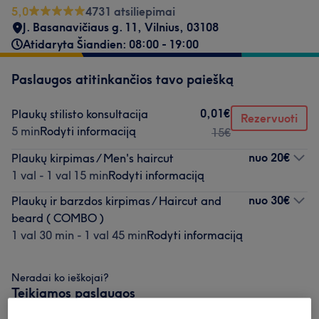
5,0
4731 atsiliepimai
J. Basanavičiaus g. 11
,
Vilnius
,
03108
Atidaryta Šiandien: 08:00 - 19:00
Paslaugos atitinkančios tavo paiešką
0,01€
Plaukų stilisto konsultacija
Rezervuoti
5 min
Rodyti informaciją
15€
nuo
20€
Plaukų kirpimas / Men's haircut
1 val - 1 val 15 min
Rodyti informaciją
nuo
30€
Plaukų ir barzdos kirpimas / Haircut and
beard ( COMBO )
1 val 30 min - 1 val 45 min
Rodyti informaciją
Neradai ko ieškojai?
Teikiamos paslaugos