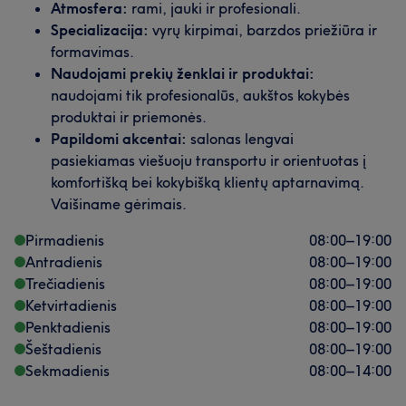
Atmosfera:
rami, jauki ir profesionali.
Specializacija:
vyrų kirpimai, barzdos priežiūra ir
formavimas.
Naudojami prekių ženklai ir produktai:
naudojami tik profesionalūs, aukštos kokybės
produktai ir priemonės.
Papildomi akcentai:
salonas lengvai
pasiekiamas viešuoju transportu ir orientuotas į
komfortišką bei kokybišką klientų aptarnavimą.
Vaišiname gėrimais.
Pirmadienis
08:00
–
19:00
Antradienis
08:00
–
19:00
Trečiadienis
08:00
–
19:00
Ketvirtadienis
08:00
–
19:00
Penktadienis
08:00
–
19:00
Šeštadienis
08:00
–
19:00
Sekmadienis
08:00
–
14:00