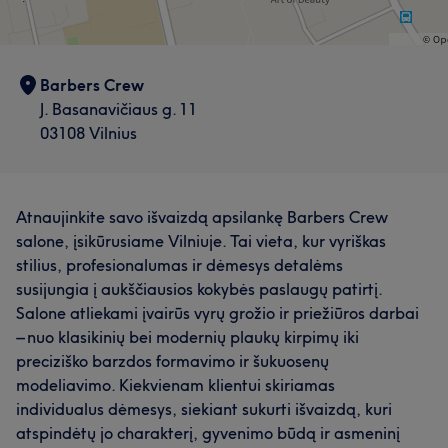
Barbers Crew
J. Basanavičiaus g. 11
03108 Vilnius
Atnaujinkite savo išvaizdą apsilankę Barbers Crew
salone, įsikūrusiame Vilniuje. Tai vieta, kur vyriškas
stilius, profesionalumas ir dėmesys detalėms
susijungia į aukščiausios kokybės paslaugų patirtį.
Salone atliekami įvairūs vyrų grožio ir priežiūros darbai
– nuo klasikinių bei modernių plaukų kirpimų iki
preciziško barzdos formavimo ir šukuosenų
modeliavimo. Kiekvienam klientui skiriamas
individualus dėmesys, siekiant sukurti išvaizdą, kuri
atspindėtų jo charakterį, gyvenimo būdą ir asmeninį