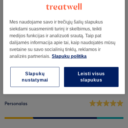
Kirpimas
(
7
)
nuo 0,01€
Mes naudojame savo ir trečiųjų šalių slapukus
siekdami suasmeninti turinį ir skelbimus, teikti
Atsiliepimai apie saloną
medijos funkcijas ir analizuoti srautą. Taip pat
dalijamės informacija apie tai, kaip naudojatės mūsų
5,0
svetaine su savo socialinių tinklų, reklamos ir
analizės partneriais.
Slapukų politika
4731 atsiliepimai
Slapukų
Leisti visus
Atmosfera
nustatymai
slapukus
Švara
Personalas