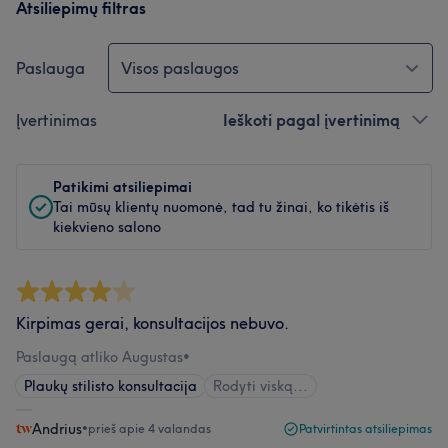
Atsiliepimų filtras
Paslauga
Visos paslaugos
Įvertinimas
Ieškoti pagal įvertinimą
Patikimi atsiliepimai
Tai mūsų klientų nuomonė, tad tu žinai, ko tikėtis iš
kiekvieno salono
Kirpimas gerai, konsultacijos nebuvo.
Paslaugą atliko Augustas
•
Plaukų stilisto konsultacija
Rodyti viską...
Andrius
•
prieš apie 4 valandas
Patvirtintas atsiliepimas