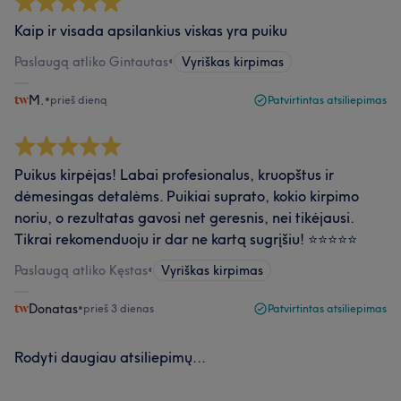
Kaip ir visada apsilankius viskas yra puiku
Paslaugą atliko Gintautas
•
Vyriškas kirpimas
M.
•
prieš dieną
Patvirtintas atsiliepimas
Puikus kirpėjas! Labai profesionalus, kruopštus ir
dėmesingas detalėms. Puikiai suprato, kokio kirpimo
noriu, o rezultatas gavosi net geresnis, nei tikėjausi.
Tikrai rekomenduoju ir dar ne kartą sugrįšiu! ⭐⭐⭐⭐⭐
Paslaugą atliko Kęstas
•
Vyriškas kirpimas
Donatas
•
prieš 3 dienas
Patvirtintas atsiliepimas
Rodyti daugiau atsiliepimų...