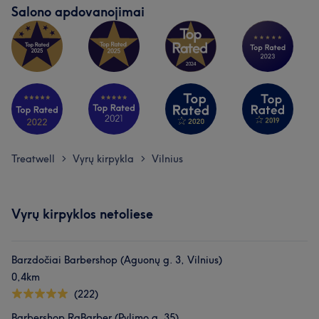
Salono apdovanojimai
Treatwell
Vyrų kirpykla
Vilnius
>
>
Vyrų kirpyklos netoliese
Barzdočiai Barbershop (Aguonų g. 3, Vilnius)
0,4km
(222)
Barbershop RaBarber (Pylimo g. 35)