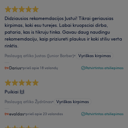
Didziausios rekomemdacijos Justui! Tikrai geriausias
kirpimas, koki esu turejes. Labai kruopsciai dirba,
pataria, kas is tikruju tinka. Gavau daug naudingu
rekomemdaciju, kaip priziureti plaukus ir koki stiliu verta
rinktis.
Paslaugą atliko Justas (Junior Barber)
•
Vyriškas kirpimas
Darius
•
prieš apie 18 valandų
Patvirtintas atsiliepimas
Puikiai 🙌
Paslaugą atliko Žydrūnas
•
Vyriškas kirpimas
evaldas
•
prieš apie 23 valandas
Patvirtintas atsiliepimas