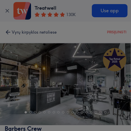
Treatwell
Use app
130K
Vyrų kirpyklos netoliese
PRISIJUNGTI
Barbers Crew