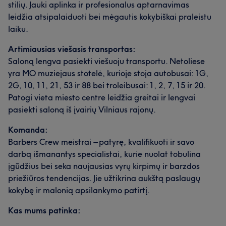
stilių. Jauki aplinka ir profesionalus aptarnavimas
leidžia atsipalaiduoti bei mėgautis kokybiškai praleistu
laiku.
Artimiausias viešasis transportas:
Saloną lengva pasiekti viešuoju transportu. Netoliese
yra MO muziejaus stotelė, kurioje stoja autobusai: 1G,
2G, 10, 11, 21, 53 ir 88 bei troleibusai: 1, 2, 7, 15 ir 20.
Patogi vieta miesto centre leidžia greitai ir lengvai
pasiekti saloną iš įvairių Vilniaus rajonų.
Komanda:
Barbers Crew meistrai – patyrę, kvalifikuoti ir savo
darbą išmanantys specialistai, kurie nuolat tobulina
įgūdžius bei seka naujausias vyrų kirpimų ir barzdos
priežiūros tendencijas. Jie užtikrina aukštą paslaugų
kokybę ir malonią apsilankymo patirtį.
Kas mums patinka: