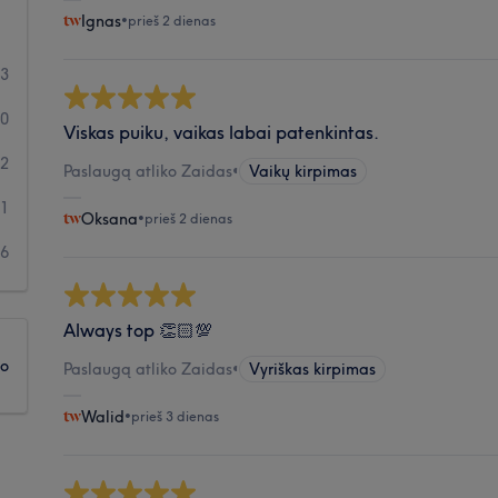
Ignas
•
prieš 2 dienas
53
10
Viskas puiku, vaikas labai patenkintas.
2
Paslaugą atliko Zaidas
•
Vaikų kirpimas
1
Oksana
•
prieš 2 dienas
6
Always top 👏🏻💯
ko
Paslaugą atliko Zaidas
•
Vyriškas kirpimas
Walid
•
prieš 3 dienas