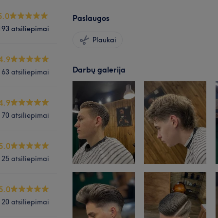
5.0
Paslaugos
193 atsiliepimai
Plaukai
4.9
Darbų galerija
63 atsiliepimai
4.9
70 atsiliepimai
5.0
25 atsiliepimai
5.0
20 atsiliepimai