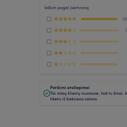
Ieškoti pagal įvertinimą
5
Patikimi atsiliepimai
Tai mūsų klientų nuomonė, tad tu žinai, 
tikėtis iš kiekvieno salono