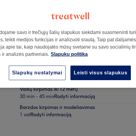
ojame savo ir trečiųjų šalių slapukus siekdami suasmeninti turin
, teikti medijos funkcijas ir analizuoti srautą. Taip pat dalijamės
ja apie tai, kaip naudojatės mūsų svetaine su savo socialinių ti
ir analizės partneriais.
Slapukų politika
ą
Vyrų kirpimas (Haircut)
Slapukų nustatymai
Leisti visus slapukus
1 val
Rodyti informaciją
Vaikų kirpimas iki 12 metų
30 min - 45 min
Rodyti informaciją
Barzdos kirpimas ir modeliavimas
1 val
Rodyti informaciją