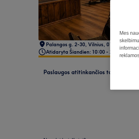
Mes naud
skelbimus
Palangos g. 2-30
,
Vilnius
,
01117
informaci
Atidaryta Šiandien: 10:00 - 21:00
reklamos 
Paslaugos atitinkančios tavo paiešk