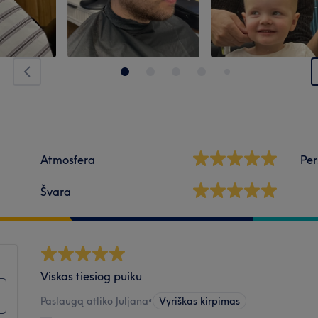
Atmosfera
Per
Švara
Viskas tiesiog puiku
Paslaugą atliko Juljana
•
Vyriškas kirpimas