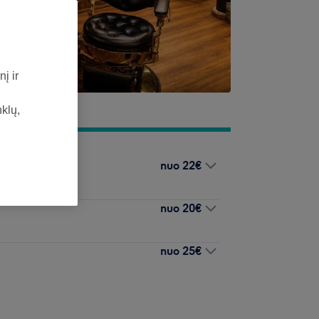
į ir
nklų,
nuo
22€
nuo
20€
nuo
25€