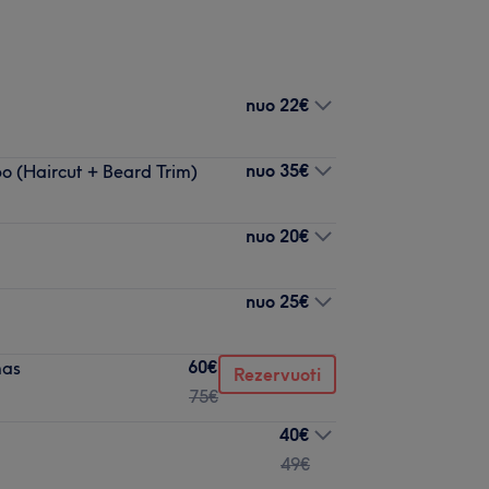
nuo
22€
nuo
35€
o (Haircut + Beard Trim)
nuo
20€
nuo
25€
60€
mas
Rezervuoti
75€
40€
49€