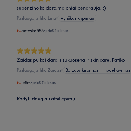
super zino ka daro,maloniai bendrauja, :)
Paslaugą atliko Lina
•
Vyriškas kirpimas
antoska555
•
prieš 6 dienas
Zaidas puikai daro ir sukuosena ir skin care. Patiko
Paslaugą atliko Zaidas
•
Barzdos kirpimas ir modeliavimas
Jefim
•
prieš 7 dienas
Rodyti daugiau atsiliepimų...