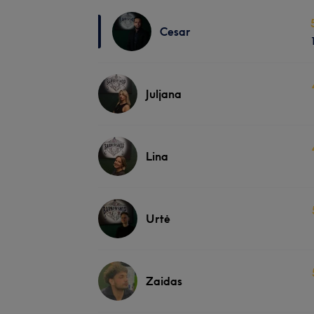
Cesar
Juljana
Lina
Urtė
Zaidas