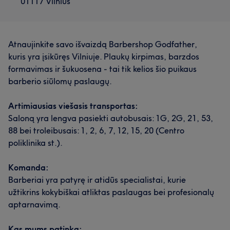
01117 Vilnius
Atnaujinkite savo išvaizdą Barbershop Godfather,
kuris yra įsikūręs Vilniuje. Plaukų kirpimas, barzdos
formavimas ir šukuosena - tai tik kelios šio puikaus
barberio siūlomų paslaugų.
Artimiausias viešasis transportas:
Saloną yra lengva pasiekti autobusais: 1G, 2G, 21, 53,
88 bei troleibusais: 1, 2, 6, 7, 12, 15, 20 (Centro
poliklinika st.).
Komanda:
Barberiai yra patyrę ir atidūs specialistai, kurie
užtikrins kokybiškai atliktas paslaugas bei profesionalų
aptarnavimą.
Kas mums patinka: