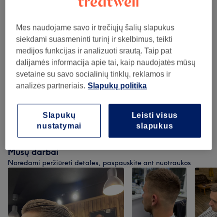
1 val
Rodyti informaciją
60€
Rodyti 2 kitas paslaugas...
Mes naudojame savo ir trečiųjų šalių slapukus
siekdami suasmeninti turinį ir skelbimus, teikti
medijos funkcijas ir analizuoti srautą. Taip pat
Neradai ko ieškojai?
Teikiamos paslaugos
dalijamės informacija apie tai, kaip naudojatės mūsų
svetaine su savo socialinių tinklų, reklamos ir
analizės partneriais.
Slapukų politika
Kirpimas
(
6
)
nuo 20€
Slapukų
Leisti visus
Plaukų Dažymas
(
3
)
nuo 45€
nustatymai
slapukus
Mūsų darbai
Norėdami peržiūrėti detales, paspauskite ant nuotraukos