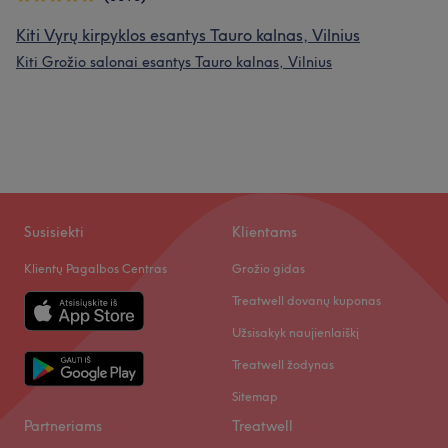
Kiti Vyrų kirpyklos esantys Tauro kalnas, Vilnius
Kiti Grožio salonai esantys Tauro kalnas, Vilnius
Susisiekti
Klientams
Klientų Pagalbos Centras
Grožio gidas
Treatwell dovanų kuponas
Užsisakyk naujienlaiškį
Treatwell žodynas
Sitemap
Partneriams
Treatwell