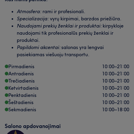
Atmosfera:
rami ir profesionali.
Mūsų klientų nuomonė apie darbuotoją: Cesar
Specializacija:
vyrų kirpimai, barzdos priežiūra.
Išmanantis darbą
8
Profesionalus
7
Talentingas
6
Naudojami prekių ženklai ir produktai:
kirpykloje
naudojami tik profesionalūs prekių ženklai ir
Mūsų klientų nuomonė apie darbuotoją: Juljana
Išskirtinis
5
produktai.
Papildomi akcentai:
salonas yra lengvai
Profesionalus
5
pasiekiamas viešuoju transportu.
Pirmadienis
10:00
–
21:00
Antradienis
10:00
–
21:00
Trečiadienis
10:00
–
21:00
Ketvirtadienis
10:00
–
21:00
Penktadienis
10:00
–
21:00
Šeštadienis
10:00
–
21:00
Sekmadienis
10:00
–
18:00
Salono apdovanojimai