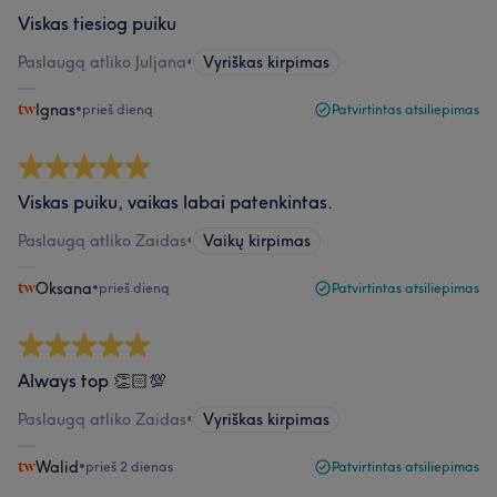
Viskas tiesiog puiku
Paslaugą atliko Juljana
•
Vyriškas kirpimas
Ignas
•
prieš dieną
Patvirtintas atsiliepimas
Viskas puiku, vaikas labai patenkintas.
Paslaugą atliko Zaidas
•
Vaikų kirpimas
Oksana
•
prieš dieną
Patvirtintas atsiliepimas
Always top 👏🏻💯
Paslaugą atliko Zaidas
•
Vyriškas kirpimas
Walid
•
prieš 2 dienas
Patvirtintas atsiliepimas