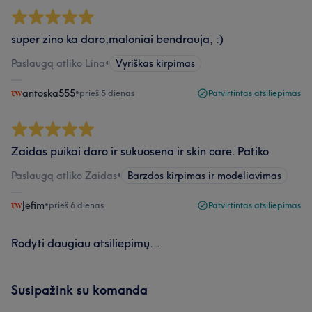
super zino ka daro,maloniai bendrauja, :)
Paslaugą atliko Lina
•
Vyriškas kirpimas
antoska555
•
prieš 5 dienas
Patvirtintas atsiliepimas
Zaidas puikai daro ir sukuosena ir skin care. Patiko
Paslaugą atliko Zaidas
•
Barzdos kirpimas ir modeliavimas
Jefim
•
prieš 6 dienas
Patvirtintas atsiliepimas
Rodyti daugiau atsiliepimų...
Susipažink su komanda