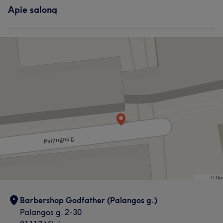
Darbų galerija
Apie saloną
Plaukai
Darbų galerija
Barbershop Godfather (Palangos g.)
Palangos g. 2-30