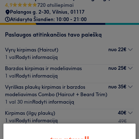
4,9
720 atsiliepimai
Palangos g. 2-30
,
Vilnius
,
01117
Atidaryta Šiandien: 10:00 - 21:00
Paslaugos atitinkančios tavo paiešką
nuo
22€
Vyrų kirpimas (Haircut)
1 val
Rodyti informaciją
nuo
25€
Barzdos kirpimas ir modeliavimas
1 val
Rodyti informaciją
nuo
35€
Vyriškas plaukų kirpimas ir barzdos
modeliavimas Combo (Haircut + Beard Trim)
1 val 30 min
Rodyti informaciją
40€
Kirpimas (ilgų plaukų)
1 val
Rodyti informaciją
49€
45€
Barzdos dažymas
Rezervuoti