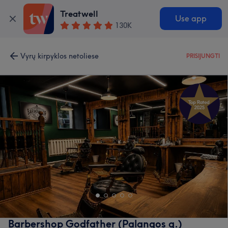
Treatwell
Use app
130K
Vyrų kirpyklos netoliese
PRISIJUNGTI
Barbershop Godfather (Palangos g.)