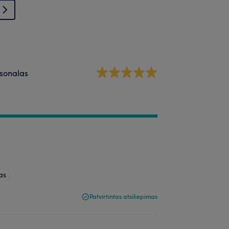
sonalas
as
Patvirtintas atsiliepimas