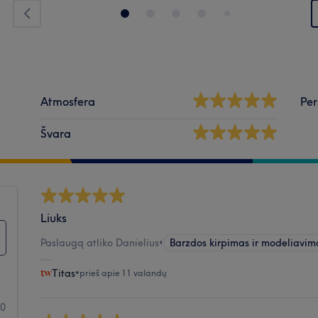
Atmosfera
Per
Švara
Liuks
Paslaugą atliko Danielius
•
Barzdos kirpimas ir modeliavim
Titas
•
prieš apie 11 valandų
20