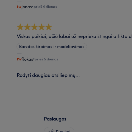
Jonas
•
prieš 4 dienas
Viskas puikiai, ačiū labai už nepriekaištingai atlikta 
Barzdos kirpimas ir modeliavimas
Rokas
•
prieš 5 dienas
Rodyti daugiau atsiliepimų...
Paslaugos
Plaukai