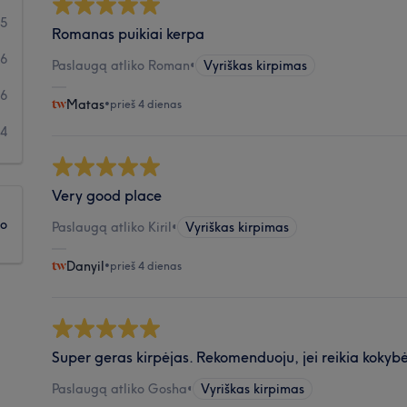
05
Romanas puikiai kerpa
26
Paslaugą atliko Roman
•
Vyriškas kirpimas
6
Matas
•
prieš 4 dienas
14
Very good place
ko
Paslaugą atliko Kiril
•
Vyriškas kirpimas
Danyil
•
prieš 4 dienas
Super geras kirpėjas. Rekomenduoju, jei reikia kokybė
Paslaugą atliko Gosha
•
Vyriškas kirpimas