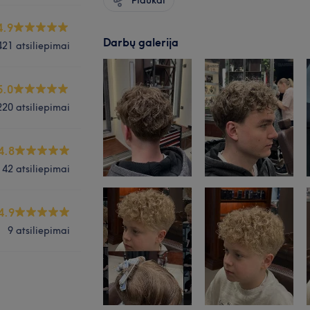
4.9
Darbų galerija
421 atsiliepimai
5.0
220 atsiliepimai
4.8
42 atsiliepimai
4.9
9 atsiliepimai