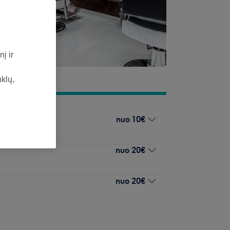
į ir
nklų,
nuo
10€
nuo
20€
nuo
20€