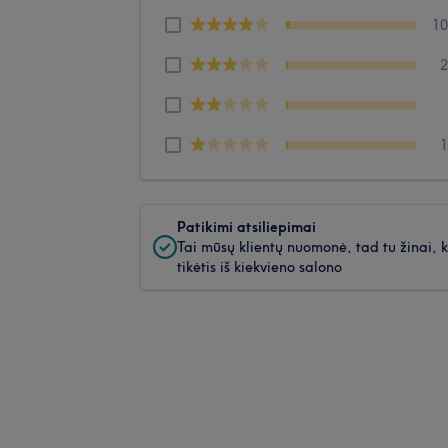
1
Patikimi atsiliepimai
Tai mūsų klientų nuomonė, tad tu žinai, 
tikėtis iš kiekvieno salono