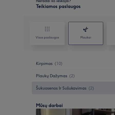
Neradai ko ieškojai?
Teikiamos paslaugos
Visos paslaugos
Plaukai
Kirpimas
(
10
)
Plaukų Dažymas
(
2
)
Šukuosenos Ir Sušukavimas
(
2
)
Mūsų darbai