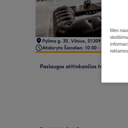
Mes naud
skelbimus
Pylimo g. 35, Vilnius
,
01309
informaci
Atidaryta Šiandien: 10:00 - 20:00
reklamos 
Paslaugos atitinkančios tavo paiešk