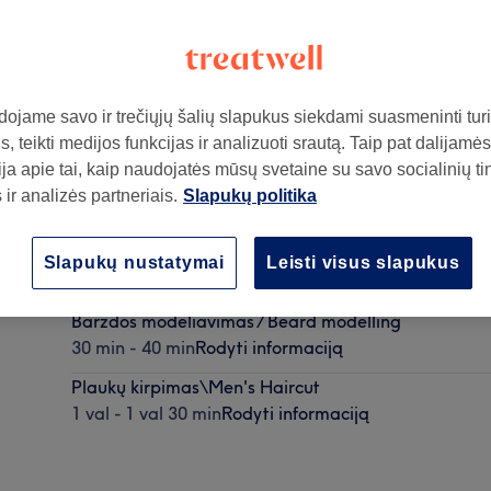
ojame savo ir trečiųjų šalių slapukus siekdami suasmeninti turin
, teikti medijos funkcijas ir analizuoti srautą. Taip pat dalijamės
ja apie tai, kaip naudojatės mūsų svetaine su savo socialinių ti
ir analizės partneriais.
Slapukų politika
ą
Vyriškas sušukavimas / Men's combing
Slapukų nustatymai
Leisti visus slapukus
20 min
Rodyti informaciją
Barzdos modeliavimas / Beard modelling
30 min - 40 min
Rodyti informaciją
Plaukų kirpimas\Men's Haircut
1 val - 1 val 30 min
Rodyti informaciją