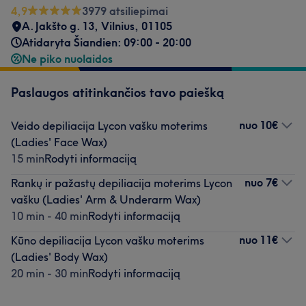
4,9
3979 atsiliepimai
A. Jakšto g. 13, Vilnius
,
01105
Atidaryta Šiandien: 09:00 - 20:00
Ne piko nuolaidos
Paslaugos atitinkančios tavo paiešką
nuo
10€
Veido depiliacija Lycon vašku moterims
(Ladies' Face Wax)
15 min
Rodyti informaciją
nuo
7€
Rankų ir pažastų depiliacija moterims Lycon
vašku (Ladies' Arm & Underarm Wax)
10 min - 40 min
Rodyti informaciją
nuo
11€
Kūno depiliacija Lycon vašku moterims
(Ladies' Body Wax)
20 min - 30 min
Rodyti informaciją