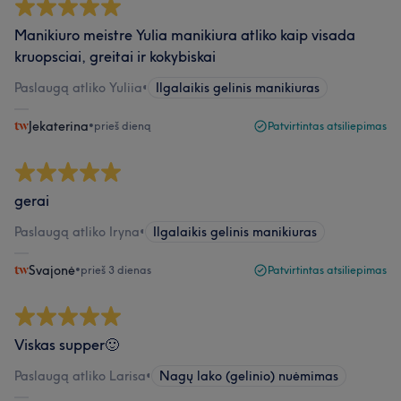
Manikiuro meistre Yulia manikiura atliko kaip visada
kruopsciai, greitai ir kokybiskai
Paslaugą atliko Yuliia
•
Ilgalaikis gelinis manikiuras
Jekaterina
•
prieš dieną
Patvirtintas atsiliepimas
gerai
Paslaugą atliko Iryna
•
Ilgalaikis gelinis manikiuras
Svajonė
•
prieš 3 dienas
Patvirtintas atsiliepimas
Viskas supper🙂
Paslaugą atliko Larisa
•
Nagų lako (gelinio) nuėmimas