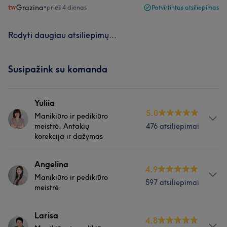
Grazina
•
prieš 4 dienas
Patvirtintas atsiliepimas
Rodyti daugiau atsiliepimų...
Susipažink su komanda
Yuliia
5.0
Manikiūro ir pedikiūro
meistrė. Antakių
476 atsiliepimai
korekcija ir dažymas
Apie
Angelina
4.9
Manikiūro ir pedikiūro
👋 Sveiki! Mano vardas Juliia. Dirbu Vilniuje Grožio namų
597 atsiliepimai
meistrė.
“Beauty HOME 13” glaudžioje ir draugiškoje komandoje.
Esu manikiūro ir pedikiūro meistrė. Mano darbo patirtis -
Apie
Larisa
daugiau nei 10 metų. Taip pat mielai sutvarkysiu
4.8