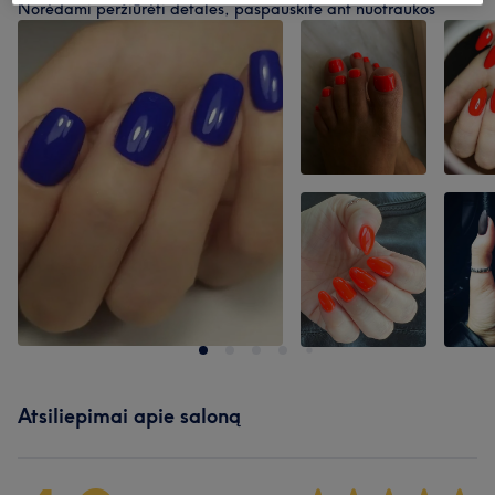
Norėdami peržiūrėti detales, paspauskite ant nuotraukos
Atsiliepimai apie saloną