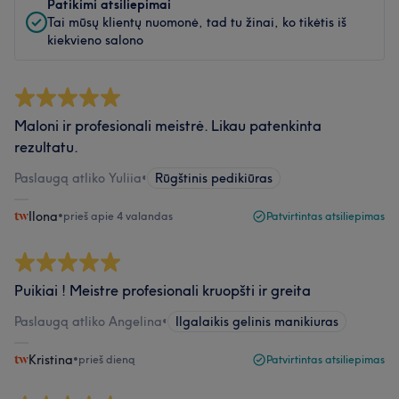
Patikimi atsiliepimai
Tai mūsų klientų nuomonė, tad tu žinai, ko tikėtis iš
kiekvieno salono
Maloni ir profesionali meistrė. Likau patenkinta
rezultatu.
Paslaugą atliko Yuliia
•
Rūgštinis pedikiūras
Ilona
•
prieš apie 4 valandas
Patvirtintas atsiliepimas
Puikiai ! Meistre profesionali kruopšti ir greita
Paslaugą atliko Angelina
•
Ilgalaikis gelinis manikiuras
Kristina
•
prieš dieną
Patvirtintas atsiliepimas