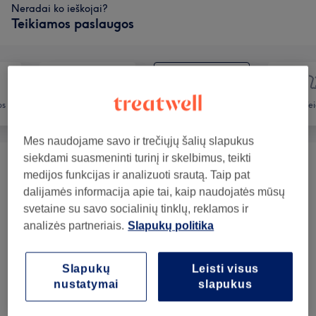
Neradai ko ieškojai?
Teikiamos paslaugos
os
Nagai
Depiliacija
Vei
Mes naudojame savo ir trečiųjų šalių slapukus
siekdami suasmeninti turinį ir skelbimus, teikti
Depiliacija Lycon Vašku Moterims (Ladies'
medijos funkcijas ir analizuoti srautą. Taip pat
nuo 7€
Wax)
(
6
)
dalijamės informacija apie tai, kaip naudojatės mūsų
svetaine su savo socialinių tinklų, reklamos ir
Depiliacija Vašku Vyrams
(
2
)
nuo 10€
analizės partneriais.
Slapukų politika
Depiliacija Vašku
(
1
)
30€
Slapukų
Leisti visus
nustatymai
slapukus
Mūsų darbai