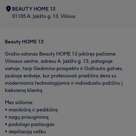
𝐤𝐨𝐫𝐭𝐞𝐥𝐞̇, 𝐨 𝐚𝐬̌ 𝐩𝐚𝐬𝐢𝐫𝐮̄𝐩𝐢𝐧𝐬𝐢𝐮, 𝐤𝐚𝐝 𝐣𝐨𝐬 𝐛𝐮̄𝐭𝐮̨ 𝐧𝐞𝐩𝐫𝐢𝐞𝐤𝐚𝐢𝐬̌𝐭𝐢𝐧𝐠𝐨𝐬".
BEAUTY HOME 13
Dirba su Viktorija Boro ir Emi kosmetika.
01105 A. Jakšto g. 13, Vilnius
Paslaugos
Nagai
Veidas
Masažas
Beauty HOME 13
Depiliacija
Grožio salonas Beauty HOME 13 įsikūręs pačiame
Vilniaus centre, adresu A. Jakšto g. 13, patogioje
vietoje, tarp Gedimino prospekto ir Goštauto gatvės,
Darbų galerija
jaukioje erdvėje, kur profesionali priežiūra dera su
moderniomis technologijomis ir individualiu požiūriu į
kiekvieną klientą.
Mes siūlome:
Mūsų klientų nuomonė apie darbuotoją: Vitalij
• manikiūrą ir pedikiūrą
• nagų priauginimą
Aukštos kvalifikacijos
6
• podologo paslaugas
• depiliaciją vašku