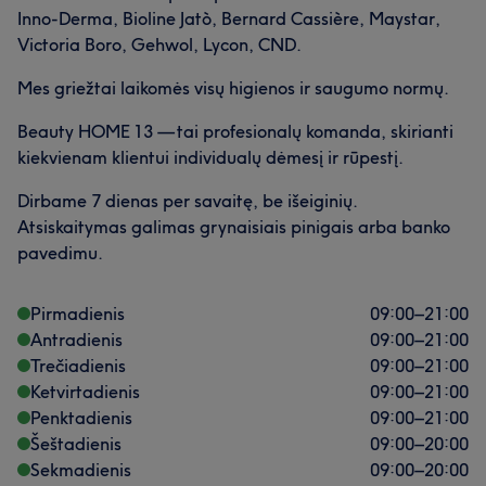
Inno-Derma, Bioline Jatò, Bernard Cassière, Maystar,
Išmanantis darbą
42
Rūpestingas
18
Victoria Boro, Gehwol, Lycon, CND.
Mes griežtai laikomės visų higienos ir saugumo normų.
Beauty HOME 13 — tai profesionalų komanda, skirianti
kiekvienam klientui individualų dėmesį ir rūpestį.
Dirbame 7 dienas per savaitę, be išeiginių.
Atsiskaitymas galimas grynaisiais pinigais arba banko
pavedimu.
Pirmadienis
09:00
–
21:00
Antradienis
09:00
–
21:00
Trečiadienis
09:00
–
21:00
Ketvirtadienis
09:00
–
21:00
Penktadienis
09:00
–
21:00
Šeštadienis
09:00
–
20:00
Sekmadienis
09:00
–
20:00