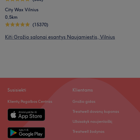
City Wax Vilnius
0,5km
(15370)
Kiti Grožio salonai esantys Naujamiestis, Vilnius
Mūsų klientų nuomonė apie darbuotoją: Larisa
Profesionalus
14
Rūpestingas
12
Aukštos kvalifikacijos
10
Išmanantis darbą
6
Susisiekti
Klientams
Klientų Pagalbos Centras
Grožio gidas
Treatwell dovanų kuponas
Užsisakyk naujienlaiškį
Treatwell žodynas