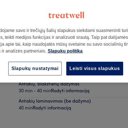
ojame savo ir trečiųjų šalių slapukus siekdami suasmeninti turin
, teikti medijos funkcijas ir analizuoti srautą. Taip pat dalijamės
ja apie tai, kaip naudojatės mūsų svetaine su savo socialinių ti
ir analizės partneriais.
Slapukų politika
ą
Antakių korekcija
Slapukų nustatymai
Leisti visus slapukus
30 min
Rodyti informaciją
Antakių, blakstienų dažymas
30 min - 40 min
Rodyti informaciją
Antakių laminavimas (be dažymo)
40 min
Rodyti informaciją