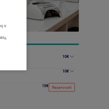
į ir
nklų,
10€
10€
15€
Rezervuoti