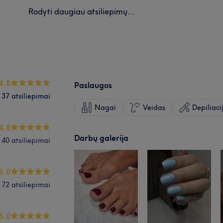
Rodyti daugiau atsiliepimų...
4.8
Paslaugos
37 atsiliepimai
Nagai
Veidas
Depiliaci
4.8
Darbų galerija
40 atsiliepimai
5.0
72 atsiliepimai
5.0