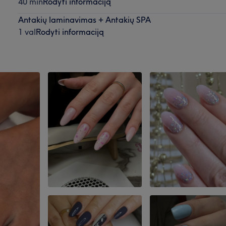
40 min
Rodyti informaciją
Antakių laminavimas + Antakių SPA
1 val
Rodyti informaciją