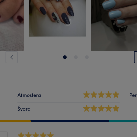
Atmosfera
Per
Švara