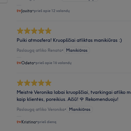
Jovita
•
prieš apie 12 valandų
Puiki atmosfera! Kruopščiai atliktas manikiūras :)
Paslaugą atliko Renata
•
Manikiūras
Odeta
•
prieš apie 16 valandų
Meistrė Veronika labai kruopščiai, tvarkingai atliko 
kaip klientės, poreikius. Ačiū! 🌹 Rekomenduoju!
Paslaugą atliko Veronika
•
Manikiūras
Kristina
•
prieš dieną