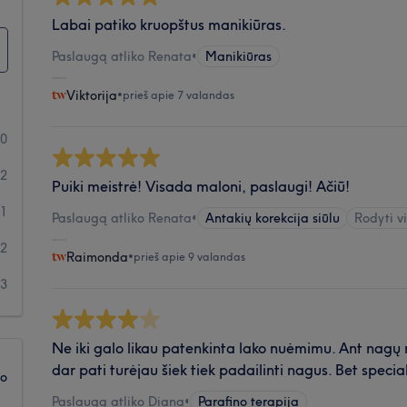
Labai patiko kruopštus manikiūras.
Paslaugą atliko Renata
•
Manikiūras
Viktorija
•
prieš apie 7 valandas
20
12
Puiki meistrė! Visada maloni, paslaugi! Ačiū!
1
Paslaugą atliko Renata
•
Antakių korekcija siūlu
Rodyti vi
2
Raimonda
•
prieš apie 9 valandas
3
Ne iki galo likau patenkinta lako nuėmimu. Ant nag
dar pati turėjau šiek tiek padailinti nagus. Bet speci
ko
Paslaugą atliko Diana
•
Parafino terapija