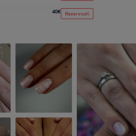
40€
Rezervuoti