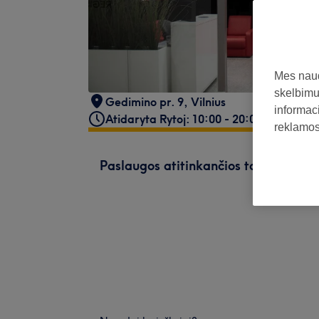
Mes naud
skelbimus
Gedimino pr. 9
,
Vilnius
informaci
Atidaryta Rytoj: 10:00 - 20:00
reklamos 
Paslaugos atitinkančios tavo paiešk