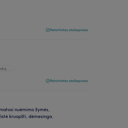
Patvirtintas atsiliepimas
ską...
Patvirtintas atsiliepimas
ų matosi nuėmimo žymės,
alistė kruopšti, dėmesinga.