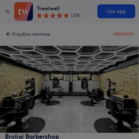
Treatwell
Use app
130K
Kirpyklos netoliese
PRISIJUNGTI
Broliai Barbershop