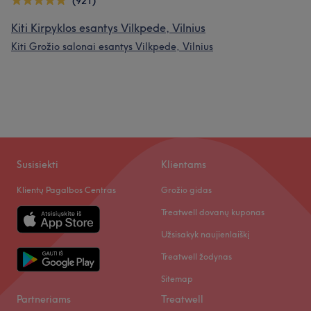
(921)
Kiti Kirpyklos esantys Vilkpede, Vilnius
Kiti Grožio salonai esantys Vilkpede, Vilnius
Susisiekti
Klientams
Klientų Pagalbos Centras
Grožio gidas
Treatwell dovanų kuponas
Užsisakyk naujienlaiškį
Treatwell žodynas
Sitemap
Partneriams
Treatwell