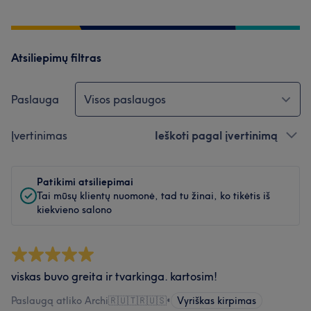
Atsiliepimų filtras
Paslauga
Visos paslaugos
Įvertinimas
Ieškoti pagal įvertinimą
Patikimi atsiliepimai
Tai mūsų klientų nuomonė, tad tu žinai, ko tikėtis iš
kiekvieno salono
viskas buvo greita ir tvarkinga. kartosim!
Paslaugą atliko Archi🇷🇺🇹🇷🇺🇸
•
Vyriškas kirpimas