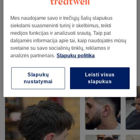
Teikiamos paslaugos
Mes naudojame savo ir trečiųjų šalių slapukus
Kirpimas
(
4
)
nuo 20€
siekdami suasmeninti turinį ir skelbimus, teikti
medijos funkcijas ir analizuoti srautą. Taip pat
Registracija Turintiems Dovanų Kuponus
(
3
)
0,01€
dalijamės informacija apie tai, kaip naudojatės mūsų
svetaine su savo socialinių tinklų, reklamos ir
Plaukų Procedūros
(
1
)
10€
analizės partneriais.
Slapukų politika
Slapukų
Leisti visus
Mūsų darbai
nustatymai
slapukus
Norėdami peržiūrėti detales, paspauskite ant nuotraukos