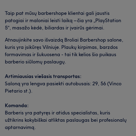
Profesionalus
8
Aukštos kvalifikacijos
8
Įgudęs
6
Taip pat mūsų barbershope klientai gali jaustis
Kruopštus
5
patogiai ir maloniai leisti laiką – čia yra „PlayStation
5“, masažo kėdė, biliardas ir įvairūs gėrimai.
Atnaujinkite savo išvaizdą Broliai Barbershop salone,
kuris yra įsikūręs Vilniuje. Plaukų kirpimas, barzdos
formavimas ir šukuosena - tai tik kelios šio puikaus
barberio siūlomų paslaugų.
Artimiausias viešasis transportas:
Saloną yra lengva pasiekti autobusais: 29, 56 (Vinco
Pietario st.).
Komanda:
Barberis yra patyręs ir atidus specialistas, kuris
užtikrins kokybiškai atliktas paslaugas bei profesionalų
aptarnavimą.