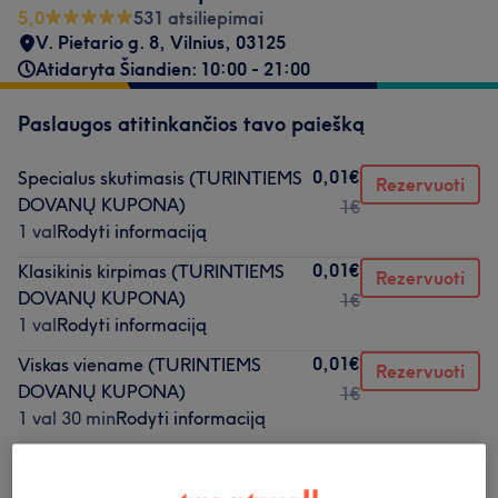
5,0
531 atsiliepimai
V. Pietario g. 8
,
Vilnius
,
03125
Atidaryta Šiandien: 10:00 - 21:00
Paslaugos atitinkančios tavo paiešką
0,01€
Specialus skutimasis (TURINTIEMS
Rezervuoti
DOVANŲ KUPONA)
1€
1 val
Rodyti informaciją
0,01€
Klasikinis kirpimas (TURINTIEMS
Rezervuoti
DOVANŲ KUPONA)
1€
1 val
Rodyti informaciją
0,01€
Viskas viename (TURINTIEMS
Rezervuoti
DOVANŲ KUPONA)
1€
1 val 30 min
Rodyti informaciją
Neradai ko ieškojai?