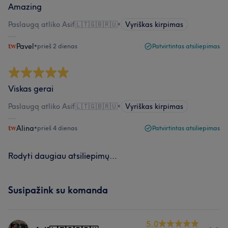
Amazing
Paslaugą atliko Asif🇱🇹🇬🇧🇷🇺
•
Vyriškas kirpimas
Pavel
•
prieš 2 dienas
Patvirtintas atsiliepimas
Viskas gerai
Paslaugą atliko Asif🇱🇹🇬🇧🇷🇺
•
Vyriškas kirpimas
Alina
•
prieš 4 dienas
Patvirtintas atsiliepimas
Rodyti daugiau atsiliepimų...
Susipažink su komanda
5.0