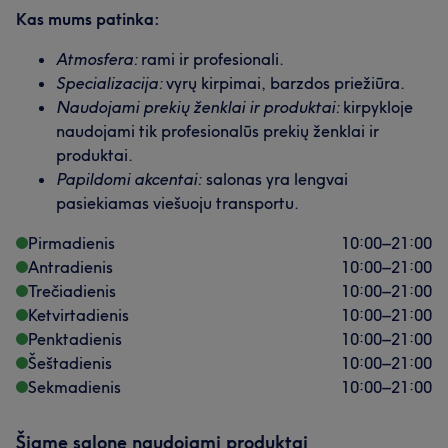
Kas mums patinka:
Atmosfera:
rami ir profesionali.
Specializacija:
vyrų kirpimai, barzdos priežiūra.
Naudojami prekių ženklai ir produktai:
kirpykloje
naudojami tik profesionalūs prekių ženklai ir
produktai.
Papildomi akcentai:
salonas yra lengvai
pasiekiamas viešuoju transportu.
Mūsų klientų nuomonė apie darbuotoją: Timur🇬🇧🇷🇺
🇩🇪
Pirmadienis
10:00
–
21:00
Antradienis
10:00
–
21:00
Profesionalus
15
Išmanantis darbą
8
Trečiadienis
10:00
–
21:00
Ketvirtadienis
10:00
–
21:00
Penktadienis
10:00
–
21:00
Šeštadienis
10:00
–
21:00
Sekmadienis
10:00
–
21:00
Šiame salone naudojami produktai