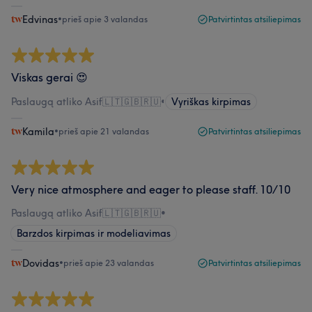
Edvinas
•
prieš apie 3 valandas
Patvirtintas atsiliepimas
Viskas gerai 😍
Paslaugą atliko Asif🇱🇹🇬🇧🇷🇺
•
Vyriškas kirpimas
Kamila
•
prieš apie 21 valandas
Patvirtintas atsiliepimas
Very nice atmosphere and eager to please staff. 10/10
Paslaugą atliko Asif🇱🇹🇬🇧🇷🇺
•
Barzdos kirpimas ir modeliavimas
Dovidas
•
prieš apie 23 valandas
Patvirtintas atsiliepimas