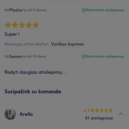
Masha
•
prieš 9 dienas
Patvirtintas atsiliepimas
Super !
Paslaugą atliko Arella
•
Vyriškas kirpimas
Semen
•
prieš 18 dienų
Patvirtintas atsiliepimas
Rodyti daugiau atsiliepimų...
Susipažink su komanda
4.9
Arella
41 atsiliepimai