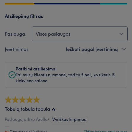
Atsiliepimų filtras
Paslauga
Visos paslaugos
Įvertinimas
Ieškoti pagal įvertinimą
Patikimi atsiliepimai
Tai mūsų klientų nuomonė, tad tu žinai, ko tikėtis iš
kiekvieno salono
Tobulą tobula tobula 🔥
Paslaugą atliko Arella
•
Vyriškas kirpimas
•
prieš 2 dienas
Patvirtintas atsiliepimas