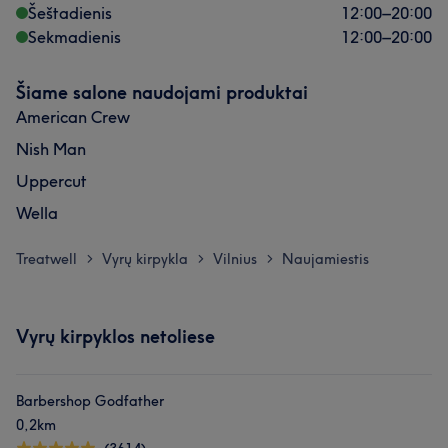
Šeštadienis
12:00
–
20:00
Sekmadienis
12:00
–
20:00
Šiame salone naudojami produktai
American Crew
Nish Man
Uppercut
Wella
Treatwell
Vyrų kirpykla
Vilnius
Naujamiestis
>
>
>
Vyrų kirpyklos netoliese
Barbershop Godfather
0,2km