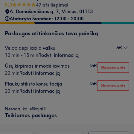
5,0
47 atsiliepimai
A. Domaševičiaus g. 7
,
Vilnius
,
01113
Atidaryta Šiandien: 12:00 - 20:00
Paslaugos atitinkančios tavo paiešką
5€
Veido depiliacija vašku
10 min - 15 min
Rodyti informaciją
15€
Ūsų kirpimas ir modeliavimas
Rezervuoti
20 min
Rodyti informaciją
15€
Plaukų stilisto konsultacija
Rezervuoti
20 min
Rodyti informaciją
Neradai ko ieškojai?
Teikiamos paslaugos