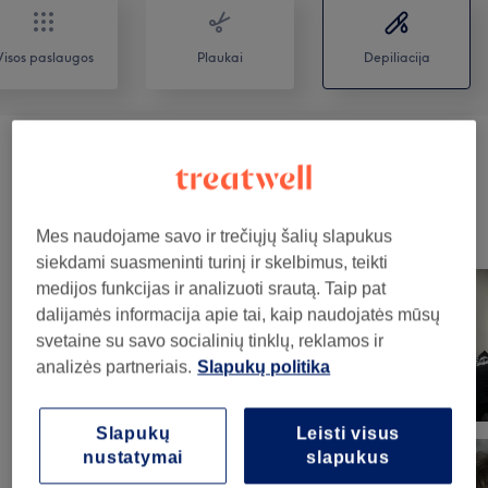
Visos paslaugos
Plaukai
Depiliacija
Depiliacija Vašku
(
1
)
5€
Mūsų darbai
Mes naudojame savo ir trečiųjų šalių slapukus
Norėdami peržiūrėti detales, paspauskite ant nuotraukos
siekdami suasmeninti turinį ir skelbimus, teikti
medijos funkcijas ir analizuoti srautą. Taip pat
dalijamės informacija apie tai, kaip naudojatės mūsų
svetaine su savo socialinių tinklų, reklamos ir
analizės partneriais.
Slapukų politika
Slapukų
Leisti visus
nustatymai
slapukus