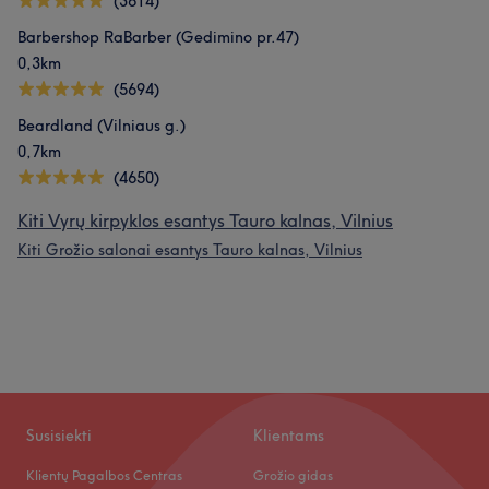
(3614)
Barbershop RaBarber (Gedimino pr.47)
0,3km
(5694)
Beardland (Vilniaus g.)
0,7km
(4650)
Kiti Vyrų kirpyklos esantys Tauro kalnas, Vilnius
Kiti Grožio salonai esantys Tauro kalnas, Vilnius
Susisiekti
Klientams
Klientų Pagalbos Centras
Grožio gidas