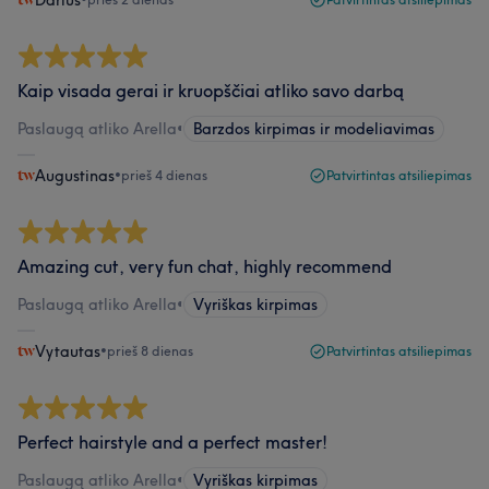
Darius
Kaip visada gerai ir kruopščiai atliko savo darbą
Paslaugą atliko Arella
•
Barzdos kirpimas ir modeliavimas
Augustinas
•
prieš 4 dienas
Patvirtintas atsiliepimas
Amazing cut, very fun chat, highly recommend
Paslaugą atliko Arella
•
Vyriškas kirpimas
Vytautas
•
prieš 8 dienas
Patvirtintas atsiliepimas
Perfect hairstyle and a perfect master!
Paslaugą atliko Arella
•
Vyriškas kirpimas