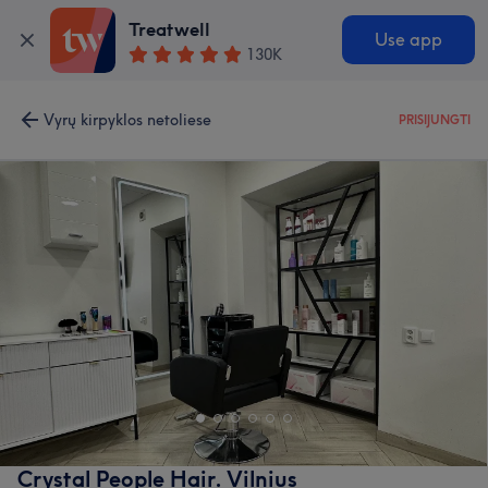
Treatwell
Use app
130K
Vyrų kirpyklos netoliese
PRISIJUNGTI
Crystal People Hair. Vilnius