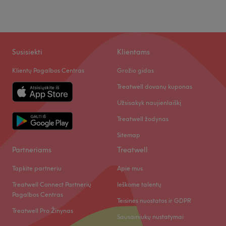
Susisiekti
Klientams
Klientų Pagalbos Centras
Grožio gidas
Treatwell dovanų kuponas
Užsisakyk naujienlaiškį
Treatwell žodynas
Sitemap
Partneriams
Treatwell
Tapkite partneriu
Apie mus
Treatwell Connect Partnerių
Ieškome talentų
Pagalbos Centras
Teisinės nuostatos ir GDPR
Treatwell Pro Žinynas
Sausainiukų nustatymai