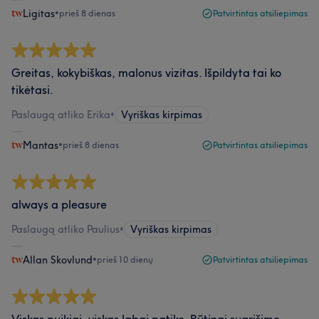
Ligitas
•
prieš 8 dienas
Patvirtintas atsiliepimas
Greitas, kokybiškas, malonus vizitas. Išpildyta tai ko
tikėtasi.
Paslaugą atliko Erika
•
Vyriškas kirpimas
Mantas
•
prieš 8 dienas
Patvirtintas atsiliepimas
always a pleasure
Paslaugą atliko Paulius
•
Vyriškas kirpimas
Allan Skovlund
•
prieš 10 dienų
Patvirtintas atsiliepimas