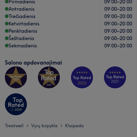
Pirmadienis
09:00
–
20:00
Antradienis
09:00
–
20:00
Profesionalus
11
Išmanantis darbą
7
Trečiadienis
09:00
–
20:00
Aukštos kvalifikacijos
6
Ketvirtadienis
09:00
–
20:00
Penktadienis
09:00
–
20:00
Šeštadienis
09:00
–
20:00
Sekmadienis
09:00
–
20:00
Salono apdovanojimai
Treatwell
Vyrų kirpykla
Klaipeda
>
>