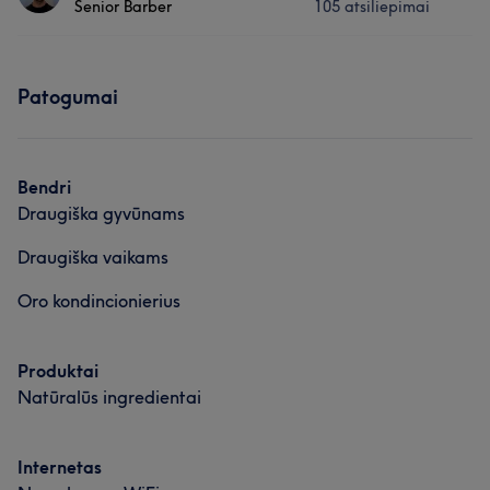
Mūsų klientų nuomonė apie darbuotoją: Erika
Senior Barber
105 atsiliepimai
Plaukai
Profesionalus
18
Dėmesingas detalėms
11
Paslaugos
Mūsų klientų nuomonė apie darbuotoją: Paulius
Kruopštus
7
Išmanantis darbą
6
Patogumai
Plaukai
Profesionalus
60
Aukštos kvalifikacijos
56
Darbų galerija
Išmanantis darbą
33
Talentingas
25
Bendri
Draugiška gyvūnams
Draugiška vaikams
Oro kondincionierius
Produktai
Natūralūs ingredientai
Internetas