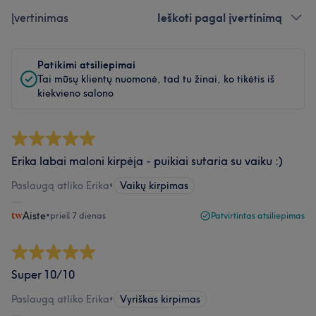
Įvertinimas
Ieškoti pagal įvertinimą
Patikimi atsiliepimai
Tai mūsų klientų nuomonė, tad tu žinai, ko tikėtis iš
kiekvieno salono
Erika labai maloni kirpėja - puikiai sutaria su vaiku :)
Paslaugą atliko Erika
•
Vaikų kirpimas
Aiste
•
prieš 7 dienas
Patvirtintas atsiliepimas
Super 10/10
Paslaugą atliko Erika
•
Vyriškas kirpimas