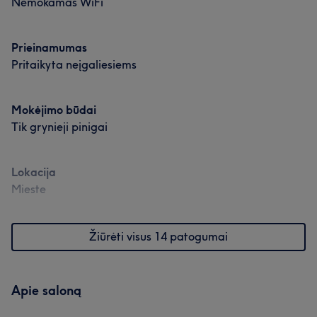
Nemokamas WiFi
Prieinamumas
Pritaikyta neįgaliesiems
Mokėjimo būdai
Tik grynieji pinigai
Lokacija
Mieste
Žiūrėti visus 14 patogumai
Apie saloną