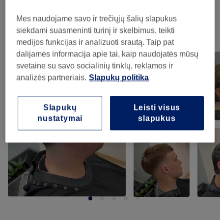
Kirpimas
(
4
)
nuo 15€
Mes naudojame savo ir trečiųjų šalių slapukus
siekdami suasmeninti turinį ir skelbimus, teikti
Mūsų darbai
medijos funkcijas ir analizuoti srautą. Taip pat
Norėdami peržiūrėti detales, paspauskite ant nuotraukos
dalijamės informacija apie tai, kaip naudojatės mūsų
svetaine su savo socialinių tinklų, reklamos ir
analizės partneriais.
Slapukų politika
Slapukų
Leisti visus
nustatymai
slapukus