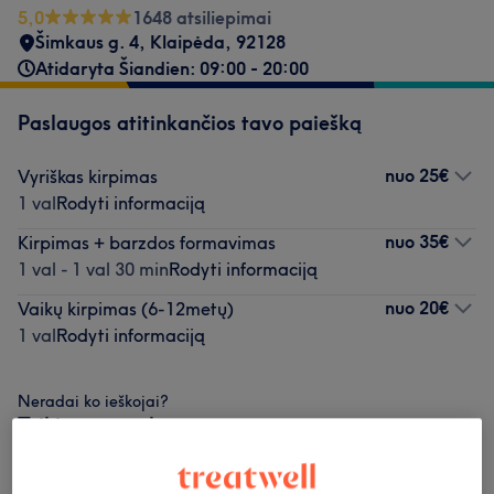
5,0
1648 atsiliepimai
Šimkaus g. 4, Klaipėda
,
92128
Atidaryta Šiandien: 09:00 - 20:00
Paslaugos atitinkančios tavo paiešką
nuo
25€
Vyriškas kirpimas
1 val
Rodyti informaciją
nuo
35€
Kirpimas + barzdos formavimas
1 val - 1 val 30 min
Rodyti informaciją
nuo
20€
Vaikų kirpimas (6-12metų)
1 val
Rodyti informaciją
Neradai ko ieškojai?
Teikiamos paslaugos