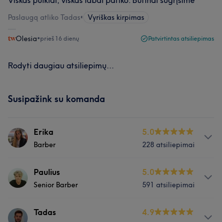
Viskas puikiai, viskas labai patiko. Būtinai sugrįšime
Paslaugą atliko Tadas
•
Vyriškas kirpimas
Olesia
•
prieš 16 dienų
Patvirtintas atsiliepimas
Rodyti daugiau atsiliepimų...
Susipažink su komanda
Erika
5.0
Barber
228 atsiliepimai
Paslaugos
Paulius
5.0
Senior Barber
591 atsiliepimai
Plaukai
Paslaugos
Tadas
4.9