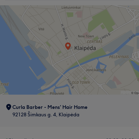
Curla Barber - Mens' Hair Home
92128 Šimkaus g. 4, Klaipėda
Mūsų klientų nuomonė apie darbuotoją: Tadas