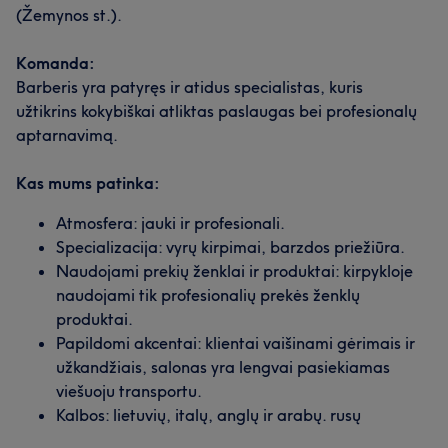
(Žemynos st.).
Komanda:
Barberis yra patyręs ir atidus specialistas, kuris
užtikrins kokybiškai atliktas paslaugas bei profesionalų
aptarnavimą.
Kas mums patinka:
Atmosfera: jauki ir profesionali.
Specializacija: vyrų kirpimai, barzdos priežiūra.
Naudojami prekių ženklai ir produktai: kirpykloje
naudojami tik profesionalių prekės ženklų
produktai.
Papildomi akcentai: klientai vaišinami gėrimais ir
užkandžiais, salonas yra lengvai pasiekiamas
Mūsų klientų nuomonė apie darbuotoją: Ziko🇺🇲🇷🇺
viešuoju transportu.
🇪🇬(🇩🇪🇱🇹🤏)
Kalbos: lietuvių, italų, anglų ir arabų. rusų