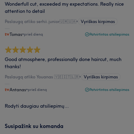
Wonderfull cut, exceeded my expectations. Really nice
attention to detail
Paslaugą atliko serhii.junior🇺🇲🇺🇦
•
Vyriškas kirpimas
Tomas
•
prieš dieną
Patvirtintas atsiliepimas
Good atmosphere, professionally done haircut, much
thanks!
Paslaugą atliko Youanas 🇾🇪🇮🇹🇱🇷
•
Vyriškas kirpimas
Antanas
•
prieš dieną
Patvirtintas atsiliepimas
Rodyti daugiau atsiliepimų...
Susipažink su komanda