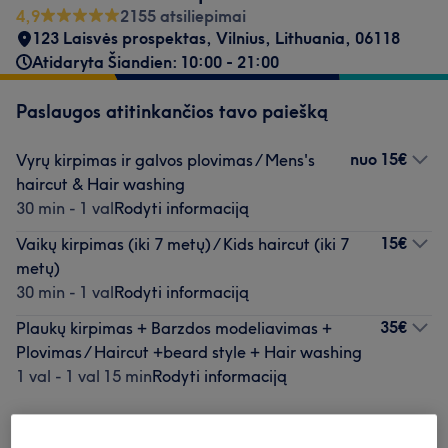
4,9
2155 atsiliepimai
123 Laisvės prospektas
,
Vilnius
,
Lithuania
,
06118
Atidaryta Šiandien: 10:00 - 21:00
Paslaugos atitinkančios tavo paiešką
nuo
15€
Vyrų kirpimas ir galvos plovimas / Mens's
haircut & Hair washing
30 min - 1 val
Rodyti informaciją
15€
Vaikų kirpimas (iki 7 metų) / Kids haircut (iki 7
metų)
30 min - 1 val
Rodyti informaciją
35€
Plaukų kirpimas + Barzdos modeliavimas +
Plovimas / Haircut +beard style + Hair washing
1 val - 1 val 15 min
Rodyti informaciją
Neradai ko ieškojai?