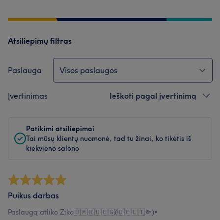
Atsiliepimų filtras
Paslauga
Visos paslaugos
Įvertinimas
Ieškoti pagal įvertinimą
Patikimi atsiliepimai
Tai mūsų klientų nuomonė, tad tu žinai, ko tikėtis iš
kiekvieno salono
Puikus darbas
Paslaugą atliko Ziko🇺🇲🇷🇺🇪🇬(🇩🇪🇱🇹🤏)
•