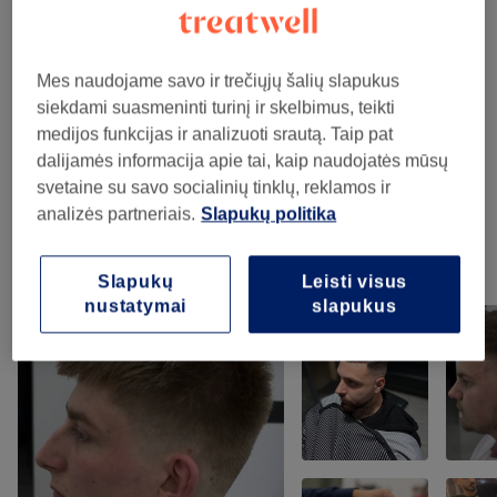
Teikiamos paslaugos
Mes naudojame savo ir trečiųjų šalių slapukus
Kirpimas
(
4
)
nuo 15€
siekdami suasmeninti turinį ir skelbimus, teikti
medijos funkcijas ir analizuoti srautą. Taip pat
Barzdos Dažymas .beard Coloring
(
1
)
20€
dalijamės informacija apie tai, kaip naudojatės mūsų
svetaine su savo socialinių tinklų, reklamos ir
Plaukų Dažymas . Hair Coloring
(
1
)
30€
analizės partneriais.
Slapukų politika
Mūsų darbai
Slapukų
Leisti visus
Norėdami peržiūrėti detales, paspauskite ant nuotraukos
nustatymai
slapukus