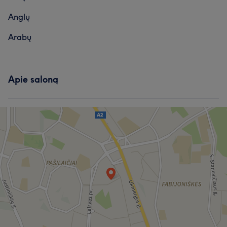
Paslaugos
Anglų
Darbų galerija
Plaukai
Arabų
Darbų galerija
Apie saloną