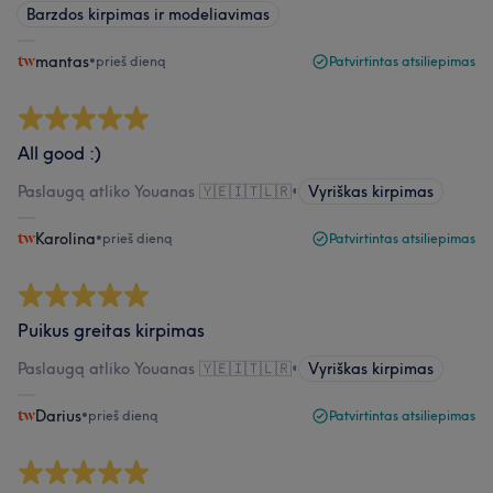
Barzdos kirpimas ir modeliavimas
mantas
•
prieš dieną
Patvirtintas atsiliepimas
All good :)
Paslaugą atliko Youanas 🇾🇪🇮🇹🇱🇷
•
Vyriškas kirpimas
Karolina
•
prieš dieną
Patvirtintas atsiliepimas
Puikus greitas kirpimas
Paslaugą atliko Youanas 🇾🇪🇮🇹🇱🇷
•
Vyriškas kirpimas
Darius
•
prieš dieną
Patvirtintas atsiliepimas