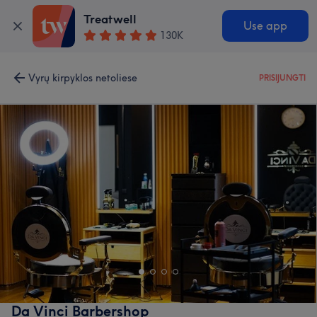
Treatwell
Use app
130K
Vyrų kirpyklos netoliese
PRISIJUNGTI
Da Vinci Barbershop