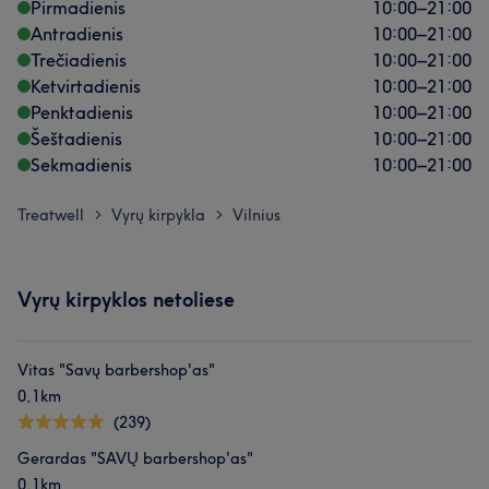
Profesionalus
6
Pirmadienis
10:00
–
21:00
Antradienis
10:00
–
21:00
Trečiadienis
10:00
–
21:00
Ketvirtadienis
10:00
–
21:00
Penktadienis
10:00
–
21:00
Šeštadienis
10:00
–
21:00
Sekmadienis
10:00
–
21:00
Treatwell
Vyrų kirpykla
Vilnius
>
>
Vyrų kirpyklos netoliese
Vitas "Savų barbershop'as"
0,1km
(239)
Gerardas "SAVŲ barbershop'as"
0,1km