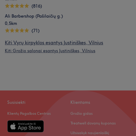
(816)
Ali Barbershop (Pašilaičių g.)
0,5km
(71)
Kiti Vyrų kirpyklos esantys Justiniškes, Vilnius
Kiti Grožio salonai esantys Justiniškes, Vilnius
Susisiekti
Klientams
Klientų Pagalbos Centras
Grožio gidas
Treatwell dovanų kuponas
Užsisakyk naujienlaiškį