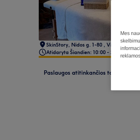
Mes naud
skelbimus
SkinStory, Nidos g. 1-80
,
Vilnius
,
06293
informaci
Atidaryta Šiandien: 10:00 - 20:00
reklamos 
Paslaugos atitinkančios tavo paiešk