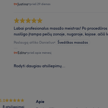
Justina
•
prieš 29 dienas
Labai profesionalus masažo meistras! Po procedūros
nuslūgo įtampa pečių zonoje, nugaroje, kojose. ačiū l
Paslaugą atliko Danielius
•
Švediškas masažas
Edita
•
prieš apie mėnesį
Rodyti daugiau atsiliepimų...
5.0
Apie
8 atsiliepimai