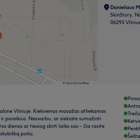
Danieliaus M
SkinStory, Ni
06293 Vilniu
.
Pirma
Antra
alone Vilniuje. Kiekvienas masažas atliekamas
Treči
ą ir poreikius. Nesvarbu, ar siekiate sumažinti
Ketvi
dienos ar tiesiog skirti laiko sau - čia rasite
Penkt
kybišką poilsį.
Šešta