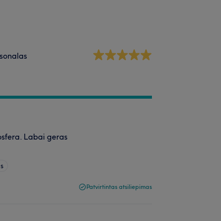
sonalas
osfera. Labai geras
as
Patvirtintas atsiliepimas