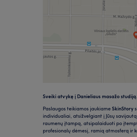
Sveiki atvykę į Danieliaus masažo studiją
Paslaugos teikiamos jaukiame
SkinStory
s
individualiai, atsižvelgiant į Jūsų savijaut
raumenų įtampą, atsipalaiduoti po įtemptos 
profesionalų dėmesį, ramią atmosferą ir ko