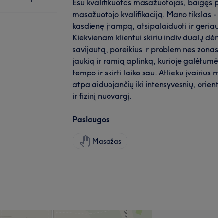
Esu kvalifikuotas masažuotojas, baigęs pr
masažuotojo kvalifikaciją. Mano tikslas
kasdienę įtampą, atsipalaiduoti ir geriau
Kiekvienam klientui skiriu individualų dėm
savijautą, poreikius ir problemines zona
jaukią ir ramią aplinką, kurioje galėtumė
tempo ir skirti laiko sau. Atlieku įvairius
atpalaiduojančių iki intensyvesnių, orien
ir fizinį nuovargį.
Paslaugos
Masažas