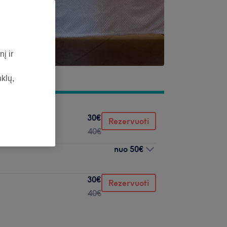
į ir
nklų,
30€
Rezervuoti
40€
nuo
50€
30€
Rezervuoti
40€