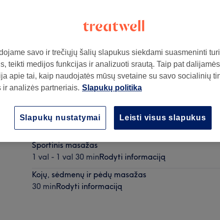
ojame savo ir trečiųjų šalių slapukus siekdami suasmeninti turin
, teikti medijos funkcijas ir analizuoti srautą. Taip pat dalijamės
ja apie tai, kaip naudojatės mūsų svetaine su savo socialinių ti
ir analizės partneriais.
Slapukų politika
ą
Nugaros, kaklo ir pečių masažas
Slapukų nustatymai
Leisti visus slapukus
30 min
Rodyti informaciją
Sportinis masažas
1 val - 1 val 30 min
Rodyti informaciją
Kojų, sėdmenų ir pėdų masažas
30 min
Rodyti informaciją