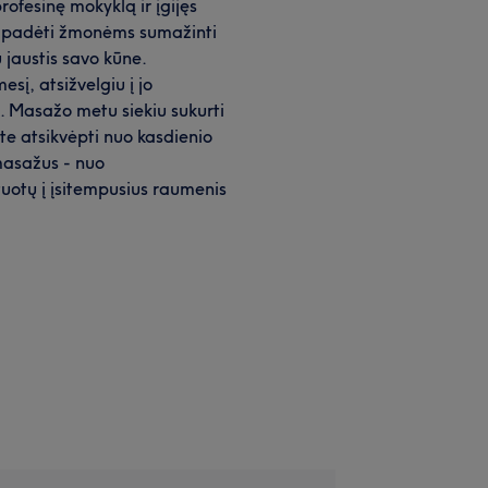
ofesinę mokyklą ir įgijęs
 - padėti žmonėms sumažinti
 jaustis savo kūne.
esį, atsižvelgiu į jo
s. Masažo metu siekiu sukurti
te atsikvėpti nuo kasdienio
 masažus - nuo
tuotų į įsitempusius raumenis