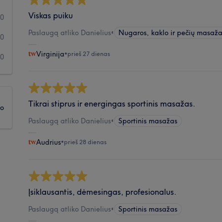
Viskas puiku
0
Paslaugą atliko Danielius
•
Nugaros, kaklo ir pečių masaž
0
Virginija
•
prieš 27 dienas
0
Tikrai stiprus ir energingas sportinis masažas.
ko
Paslaugą atliko Danielius
•
Sportinis masažas
Audrius
•
prieš 28 dienas
Įsiklausantis, dėmesingas, profesionalus.
Paslaugą atliko Danielius
•
Sportinis masažas