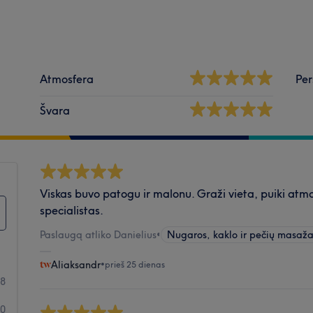
Atmosfera
Per
Švara
Viskas buvo patogu ir malonu. Graži vieta, puiki atm
specialistas.
Paslaugą atliko Danielius
•
Nugaros, kaklo ir pečių masaž
Aliaksandr
•
prieš 25 dienas
8
0