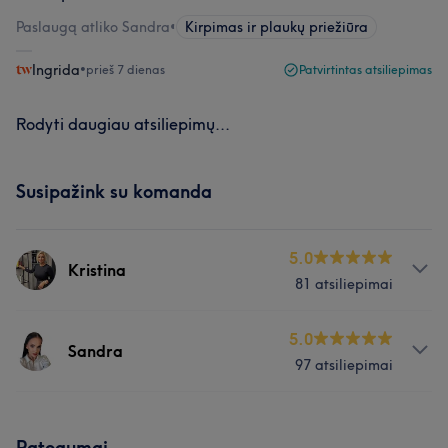
Paslaugą atliko Sandra
•
Kirpimas ir plaukų priežiūra
Ingrida
•
prieš 7 dienas
Patvirtintas atsiliepimas
Rodyti daugiau atsiliepimų...
Susipažink su komanda
5.0
Kristina
81 atsiliepimai
Paslaugos
5.0
Sandra
97 atsiliepimai
Plaukai
Apie
Mūsų klientų nuomonė apie darbuotoją: Kristina
Patogumai