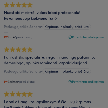
Nuostabi meistrė, viskas labai profesonalu!
Rekomenduoju kiekvienai!🌸🤍
Paslaugą atliko Sandra
•
Kirpimas ir plaukų priežiūra
Urtė
•
prieš dieną
Patvirtintas atsiliepimas
Fantastiška specialistė, negaili naudingų patarimų,
dėmesinga, aplinka raminanti, atpalaiduojanti.
Paslaugą atliko Sandra
•
Kirpimas ir plaukų priežiūra
Laima
•
prieš dieną
Patvirtintas atsiliepimas
Labai džiaugiuosi apsilankymu! Galiukų kirpimas
karštomis žirklėmis buvo atliktas itin kruopščiai ir