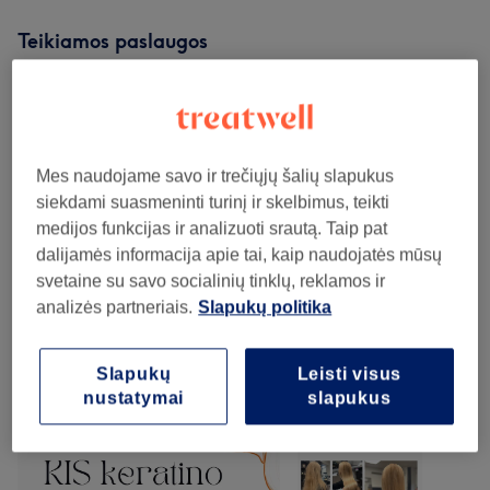
Teikiamos paslaugos
Plaukų Procedūros - Trichoskopinė Galvos
nuo 30€
Odos Ir Plaukų Konsultacija
(
1
)
Mes naudojame savo ir trečiųjų šalių slapukus
Plaukų Procedūros
(
18
)
nuo 15€
siekdami suasmeninti turinį ir skelbimus, teikti
medijos funkcijas ir analizuoti srautą. Taip pat
Kirpimas
(
4
)
nuo 15€
dalijamės informacija apie tai, kaip naudojatės mūsų
svetaine su savo socialinių tinklų, reklamos ir
Šukuosenos Ir Sušukavimas
(
3
)
nuo 15€
analizės partneriais.
Slapukų politika
Mūsų darbai
Slapukų
Leisti visus
nustatymai
slapukus
Norėdami peržiūrėti detales, paspauskite ant nuotraukos