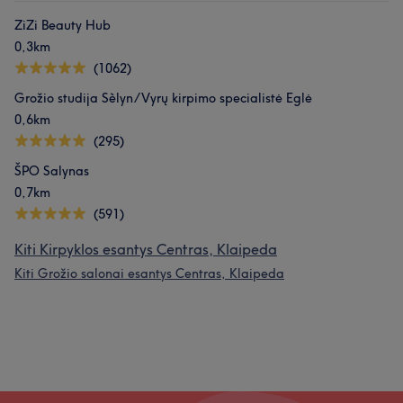
ZiZi Beauty Hub
0,3km
(1062)
Grožio studija Sèlyn/Vyrų kirpimo specialistė Eglė
0,6km
(295)
ŠPO Salynas
0,7km
(591)
Kiti Kirpyklos esantys Centras, Klaipeda
Kiti Grožio salonai esantys Centras, Klaipeda