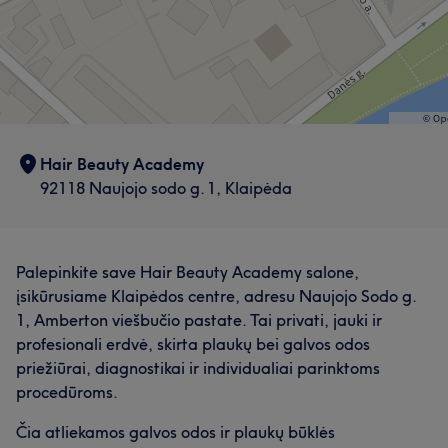
Plaukai
Darbų galerija
Hair Beauty Academy
92118 Naujojo sodo g. 1, Klaipėda
Palepinkite save Hair Beauty Academy salone,
įsikūrusiame Klaipėdos centre, adresu Naujojo Sodo g.
Mūsų klientų nuomonė apie darbuotoją: Sandra
1, Amberton viešbučio pastate. Tai privati, jauki ir
profesionali erdvė, skirta plaukų bei galvos odos
Profesionalus
9
Išmanantis darbą
7
priežiūrai, diagnostikai ir individualiai parinktoms
procedūroms.
Čia atliekamos galvos odos ir plaukų būklės