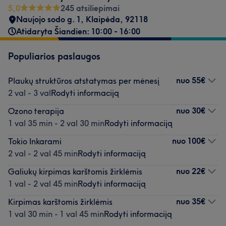
5,0
245 atsiliepimai
Naujojo sodo g. 1, Klaipėda
,
92118
Atidaryta Šiandien: 10:00 - 16:00
Populiarios paslaugos
nuo
55€
Plaukų struktūros atstatymas per mėnesį
2 val - 3 val
Rodyti informaciją
nuo
30€
Ozono terapija
1 val 35 min - 2 val 30 min
Rodyti informaciją
nuo
100€
Tokio Inkarami
2 val - 2 val 45 min
Rodyti informaciją
nuo
22€
Galiukų kirpimas karštomis žirklėmis
1 val - 2 val 45 min
Rodyti informaciją
nuo
35€
Kirpimas karštomis žirklėmis
1 val 30 min - 1 val 45 min
Rodyti informaciją