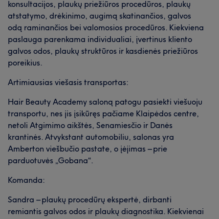
konsultacijos, plaukų priežiūros procedūros, plaukų
atstatymo, drėkinimo, augimą skatinančios, galvos
odą raminančios bei valomosios procedūros. Kiekviena
paslauga parenkama individualiai, įvertinus kliento
galvos odos, plaukų struktūros ir kasdienės priežiūros
poreikius.
Artimiausias viešasis transportas:
Hair Beauty Academy saloną patogu pasiekti viešuoju
transportu, nes jis įsikūręs pačiame Klaipėdos centre,
netoli Atgimimo aikštės, Senamiesčio ir Danės
krantinės. Atvykstant automobiliu, salonas yra
Amberton viešbučio pastate, o įėjimas – prie
parduotuvės „Gobana“.
Komanda:
Sandra – plaukų procedūrų ekspertė, dirbanti
remiantis galvos odos ir plaukų diagnostika. Kiekvienai