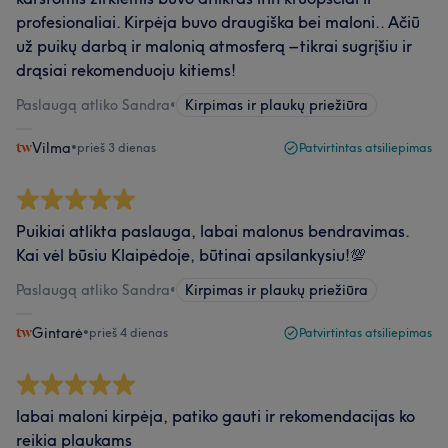
profesionaliai. Kirpėja buvo draugiška bei maloni.. Ačiū
už puikų darbą ir malonią atmosferą – tikrai sugrįšiu ir
drąsiai rekomenduoju kitiems!
Paslaugą atliko Sandra
•
Kirpimas ir plaukų priežiūra
Vilma
•
prieš 3 dienas
Patvirtintas atsiliepimas
Puikiai atlikta paslauga, labai malonus bendravimas.
Kai vėl būsiu Klaipėdoje, būtinai apsilankysiu!💯
Paslaugą atliko Sandra
•
Kirpimas ir plaukų priežiūra
Gintarė
•
prieš 4 dienas
Patvirtintas atsiliepimas
labai maloni kirpėja, patiko gauti ir rekomendacijas ko
reikia plaukams