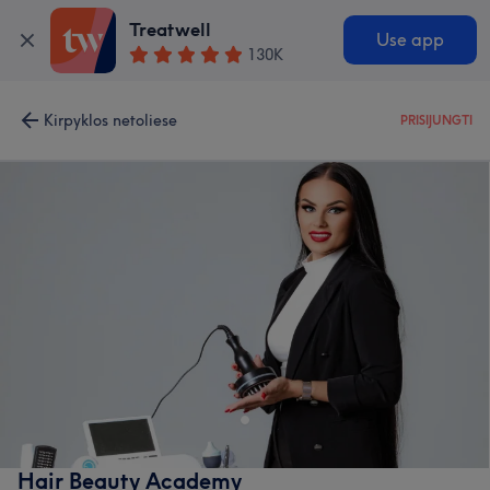
Treatwell
Use app
130K
Kirpyklos netoliese
PRISIJUNGTI
Hair Beauty Academy