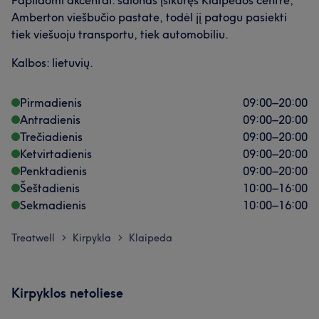
Papildomi akcentai: salonas įsikūręs Klaipėdos centre,
Amberton viešbučio pastate, todėl jį patogu pasiekti
tiek viešuoju transportu, tiek automobiliu.
Kalbos: lietuvių.
Pirmadienis
09:00
–
20:00
Antradienis
09:00
–
20:00
Trečiadienis
09:00
–
20:00
Ketvirtadienis
09:00
–
20:00
Penktadienis
09:00
–
20:00
Šeštadienis
10:00
–
16:00
Sekmadienis
10:00
–
16:00
Treatwell
Kirpykla
Klaipeda
>
>
Kirpyklos netoliese