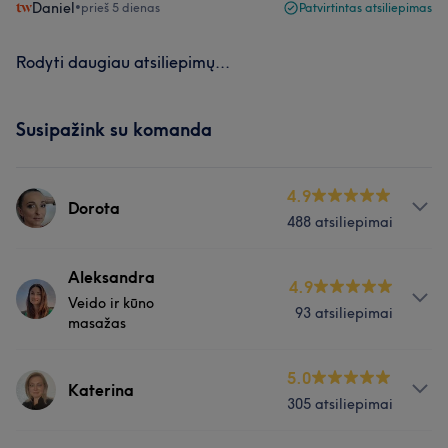
Daniel
•
prieš 5 dienas
Patvirtintas atsiliepimas
Rodyti daugiau atsiliepimų...
Susipažink su komanda
4.9
Dorota
488 atsiliepimai
Paslaugos
Aleksandra
4.9
Veido ir kūno
93 atsiliepimai
Nagai
Kūnas
Veidas
Masažas
masažas
Plaukai
Paslaugos
5.0
Katerina
305 atsiliepimai
Kūnas
Veidas
Masažas
Plaukai
Darbų galerija