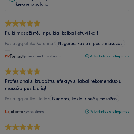
kiekvieno salono
Puiki masažistė, ir puikiai kalba lietuviškai!
Paslaugą atliko Katerina
•
Nugaros, kaklo ir pečių masažas
Tomas
•
prieš apie 17 valandų
Patvirtintas atsiliepimas
Profesionalu, kruopštu, efektyvu, labai rekomenduoju
masažą pas Liolią!
Paslaugą atliko Liolia
•
Nugaros, kaklo ir pečių masažas
Jolanta
•
prieš dieną
Patvirtintas atsiliepimas