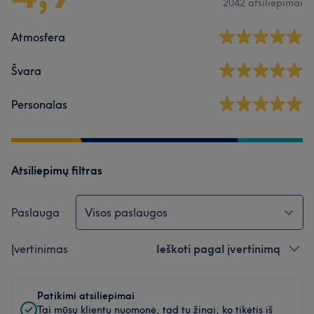
2042 atsiliepimai
Atmosfera
Švara
Personalas
Atsiliepimų filtras
Paslauga
Visos paslaugos
Įvertinimas
Ieškoti pagal įvertinimą
Patikimi atsiliepimai
Tai mūsų klientų nuomonė, tad tu žinai, ko tikėtis iš