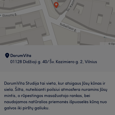
Aukštos kvalifikacijos
17
Išmanantis darbą
12
Profesionalus
12
Dėmesingas detalėms
11
DorumVita
01128 Didžioji g. 40/ Šv. Kazimiero g. 2, Vilnius
DorumVita Studija tai vieta, kur atsigaus Jūsų kūnas ir
siela. Šilta, nuteikianti poilsiui atmosfera nuramins Jūsų
mintis, o rūpestingos masažuotojo rankos, bei
naudojamos natūralios priemonės išpuoselės kūną nuo
galvos iki pirštų galiuku.