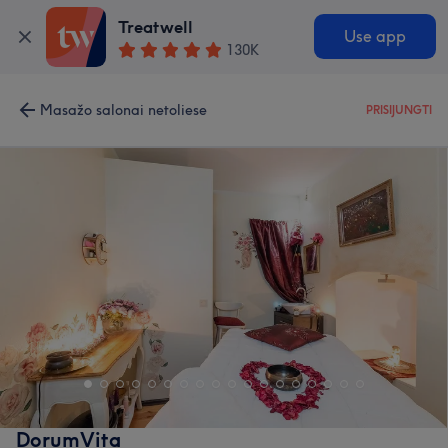
Treatwell
Use app
130K
Masažo salonai netoliese
PRISIJUNGTI
DorumVita