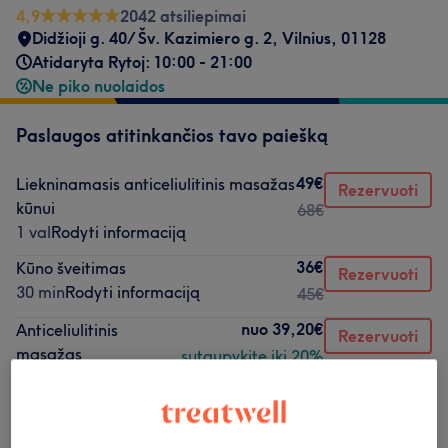
4,9
2042 atsiliepimai
Didžioji g. 40/ Šv. Kazimiero g. 2, Vilnius
,
01128
Atidaryta Rytoj: 10:00 - 21:00
Ne piko nuolaidos
Paslaugos atitinkančios tavo paiešką
49€
Liekninamasis anticeliulitinis masažas
Rezervuoti
kūnui
68€
1 val
Rodyti informaciją
36€
Kūno šveitimas
Rezervuoti
30 min
Rodyti informaciją
45€
nuo
39,20€
Anticeliulitinis
Rezervuoti
masažas
sutaupykite iki 20%
45 min
Rodyti informaciją