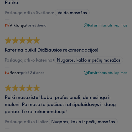
Patiko.
Paslaugą atliko Svetlana
•
Veido masažas
Viktorija
•
prieš dieną
Patvirtintas atsiliepimas
Katerina puiki! Didžiausios rekomendacijos!
Paslaugą atliko Katerina
•
Nugaros, kaklo ir pečių masažas
Rasa
•
prieš 2 dienas
Patvirtintas atsiliepimas
Puiki masažistė! Labai profesionali, dėmesinga ir
maloni. Po masažo jaučiausi atsipalaidavęs ir daug
geriau. Tikrai rekomenduoju!
Paslaugą atliko Liolia
•
Nugaros, kaklo ir pečių masažas