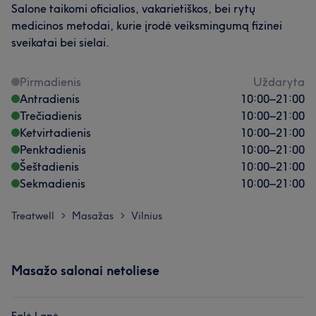
Salone taikomi oficialios, vakarietiškos, bei rytų
medicinos metodai, kurie įrodė veiksmingumą fizinei
sveikatai bei sielai.
Pirmadienis
Uždaryta
Antradienis
10:00
–
21:00
Trečiadienis
10:00
–
21:00
Ketvirtadienis
10:00
–
21:00
Penktadienis
10:00
–
21:00
Šeštadienis
10:00
–
21:00
Sekmadienis
10:00
–
21:00
Treatwell
Masažas
Vilnius
>
>
Masažo salonai netoliese