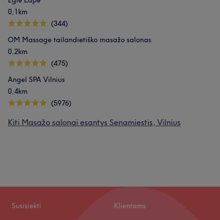
Eglė Lapė
0,1km
(344)
OM Massage tailandietiško masažo salonas
0,2km
(475)
Angel SPA Vilnius
0,4km
(5976)
Kiti Masažo salonai esantys Senamiestis, Vilnius
Susisiekti
Klientams