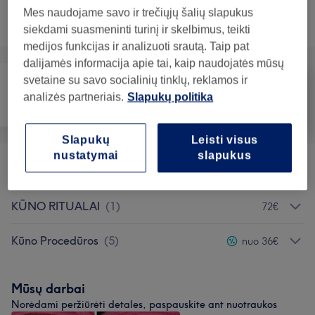
Neradai ko ieškojai?
Mes naudojame savo ir trečiųjų šalių slapukus
Teikiamos paslaugos
siekdami suasmeninti turinį ir skelbimus, teikti
medijos funkcijas ir analizuoti srautą. Taip pat
dalijamės informacija apie tai, kaip naudojatės mūsų
svetaine su savo socialinių tinklų, reklamos ir
analizės partneriais.
Slapukų politika
Veidas
Masažas
Kūnas
Slapukų
Leisti visus
nustatymai
slapukus
Masažai
(
3
)
nuo 20€
KŪNO RITUALAI
(
1
)
72€
Kūno Procedūros
(
5
)
nuo 36€
Mūsų darbai
Norėdami peržiūrėti detales, paspauskite ant nuotraukos