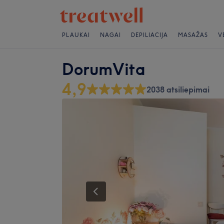
PLAUKAI
NAGAI
DEPILIACIJA
MASAŽAS
V
DorumVita
4,9
2038 atsiliepimai