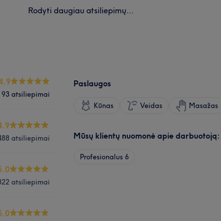
Rodyti daugiau atsiliepimų...
4.9
Paslaugos
93 atsiliepimai
Kūnas
Veidas
Masažas
4.9
Mūsų klientų nuomonė apie darbuotoją:
488 atsiliepimai
Profesionalus
6
5.0
322 atsiliepimai
5.0