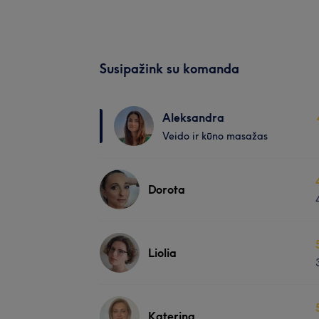
Susipažink su komanda
Aleksandra
Veido ir kūno masažas
Dorota
Liolia
Katerina