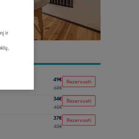
į ir
nklų,
49€
Rezervuoti
68€
34€
Rezervuoti
45€
37€
Rezervuoti
45€