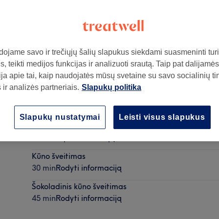
ojame savo ir trečiųjų šalių slapukus siekdami suasmeninti turin
, teikti medijos funkcijas ir analizuoti srautą. Taip pat dalijamės
,
01128
ja apie tai, kaip naudojatės mūsų svetaine su savo socialinių ti
ir analizės partneriais.
Slapukų politika
Slapukų nustatymai
Leisti visus slapukus
ą
Liekninamasis anticeliulitinis masažas kūnui
1 val
Rodyti informaciją
Kūno šveitimas
30 min
Rodyti informaciją
Šokoladinis kūno šveitimas
45 min
Rodyti informaciją