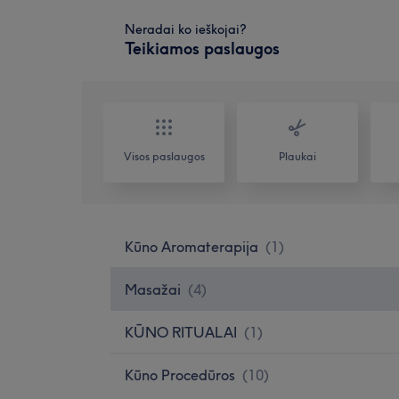
Neradai ko ieškojai?
Teikiamos paslaugos
Visos paslaugos
Plaukai
Kūno Aromaterapija
(
1
)
Masažai
(
4
)
KŪNO RITUALAI
(
1
)
Kūno Procedūros
(
10
)