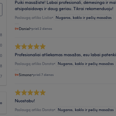
Puiki masažistė! Labai profesionali, dėmesinga ir ma
atsipalaidavęs ir daug geriau. Tikrai rekomenduoju!
Paslaugą atliko Liolia
•
Nugaros, kaklo ir pečių masažas
Daniel
•
prieš 2 dienas
38
70
Profesionaliai atliekamas masažas, esu labai patenk
20
Paslaugą atliko Dorota
•
Nugaros, kaklo ir pečių masažas
8
Simona
•
prieš 7 dienas
7
Nuostabu!
ko
Paslaugą atliko Dorota
•
Nugaros, kaklo ir pečių masažas