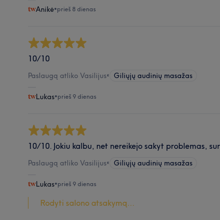
Anikė
•
prieš 8 dienas
10/10
Paslaugą atliko Vasilijus
•
Giliųjų audinių masažas
Lukas
•
prieš 9 dienas
10/10. Jokiu kalbu, net nereikejo sakyt problemas, sur
Paslaugą atliko Vasilijus
•
Giliųjų audinių masažas
Lukas
•
prieš 9 dienas
Rodyti salono atsakymą...