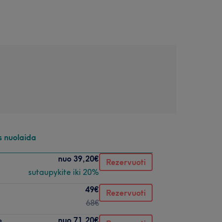
s nuolaida
nuo
39,20€
Rezervuoti
sutaupykite iki 20%
49€
Rezervuoti
68€
nuo
71,20€
e