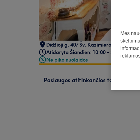
Mes naud
skelbimus
Didžioji g. 40/ Šv. Kazimiero g. 2, Vilnius
informaci
Atidaryta Šiandien: 10:00 - 21:00
reklamos 
Ne piko nuolaidos
Paslaugos atitinkančios tavo paiešk