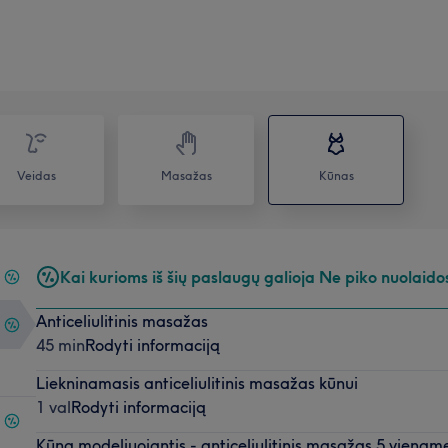
Veidas
Masažas
Kūnas
Kai kurioms iš šių paslaugų galioja Ne piko nuolaido
Anticeliulitinis masažas
45 min
Rodyti informaciją
Liekninamasis anticeliulitinis masažas kūnui
1 val
Rodyti informaciją
Kūną modeliuojantis - anticeliulitinis masažas 5 vienam