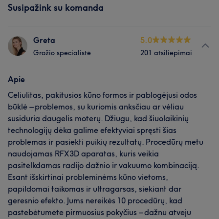
Susipažink su komanda
Greta
5.0
Grožio specialistė
201 atsiliepimai
Apie
Celiulitas, pakitusios kūno formos ir pablogėjusi odos
būklė – problemos, su kuriomis anksčiau ar vėliau
susiduria daugelis moterų. Džiugu, kad šiuolaikinių
technologijų dėka galime efektyviai spręsti šias
problemas ir pasiekti puikių rezultatų. Procedūrų metu
naudojamas RFX3D aparatas, kuris veikia
pasitelkdamas radijo dažnio ir vakuumo kombinaciją.
Esant išskirtinai probleminėms kūno vietoms,
papildomai taikomas ir ultragarsas, siekiant dar
geresnio efekto. Jums nereikės 10 procedūrų, kad
pastebėtumėte pirmuosius pokyčius – dažnu atveju