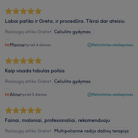
Labai patiko ir Greta, ir procedūra. Tikrai dar ateisiu.
Paslaugą atliko Greta
•
Celiulito gydymas
Marina
•
prieš 4 dienas
Patvirtintas atsiliepimas
Kaip visada tobulas poilsis
Paslaugą atliko Greta
•
Celiulito gydymas
Alina
•
prieš 5 dienas
Patvirtintas atsiliepimas
Fainai, maloniai, profesionaliai, rekomenduoju
Paslaugą atliko Greta
•
Multipoliarinė radijo dažnių terapija