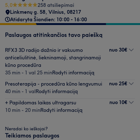
5,0
258 atsiliepimai
Linkmenų g. 58
,
Vilnius
,
08217
Atidaryta Šiandien: 10:00 - 16:00
Paslaugos atitinkančios tavo paiešką
nuo
30€
RFX3 3D radijo dažnio ir vakuumo
anticeliulitinė, liekninamoji, stangrinamoji
kūno procedūra
35 min - 1 val 25 min
Rodyti informaciją
nuo
25€
Presoterapija - procedūra kūno lengvumui
40 min - 1 val
Rodyti informaciją
nuo
10€
+ Papildomas laikas ultragarsu
10 min - 20 min
Rodyti informaciją
Neradai ko ieškojai?
Teikiamos paslaugos