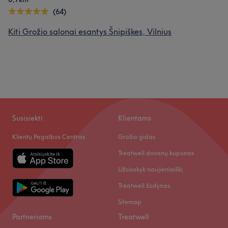
(64)
Kiti Grožio salonai esantys Šnipiškes, Vilnius
Susisiekti
Klientams
Klientų Pagalbos Centras
Grožio gidas
Treatwell dovanų kuponas
Užsisakyk naujienlaiškį
Treatwell žodynas
Sitemap
Partneriams
Treatwell