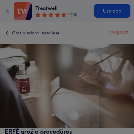
Treatwell
Use app
130K
Grožio salonai netoliese
PRISIJUNGTI
ERFÈ grožio procedūros