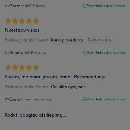
Greta
•
prieš 19 dienų
Patvirtintas atsiliepimas
Nuostabu viskas
Paslaugą atliko Greta
•
Kūno procedūros
Rodyti viską...
Alina
•
prieš 29 dienas
Patvirtintas atsiliepimas
Puikiai, maloniai, jaukiai, fainai. Rekomenduoju
Paslaugą atliko Greta
•
Celiulito gydymas
Greta
•
prieš apie mėnesį
Patvirtintas atsiliepimas
Rodyti daugiau atsiliepimų...