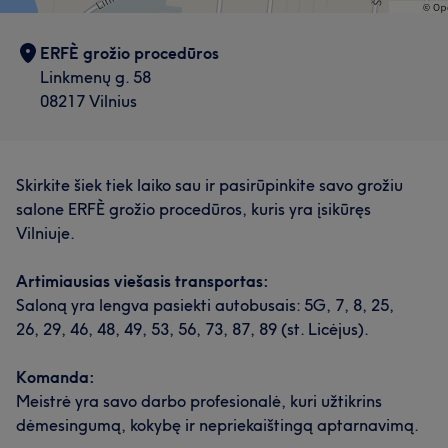
ERFÈ grožio procedūros
Linkmenų g. 58
08217 Vilnius
Skirkite šiek tiek laiko sau ir pasirūpinkite savo grožiu
salone ERFÈ grožio procedūros, kuris yra įsikūręs
Vilniuje.
Artimiausias viešasis transportas:
Saloną yra lengva pasiekti autobusais: 5G, 7, 8, 25,
26, 29, 46, 48, 49, 53, 56, 73, 87, 89 (st. Licėjus).
Komanda:
Meistrė yra savo darbo profesionalė, kuri užtikrins
dėmesingumą, kokybę ir nepriekaištingą aptarnavimą.