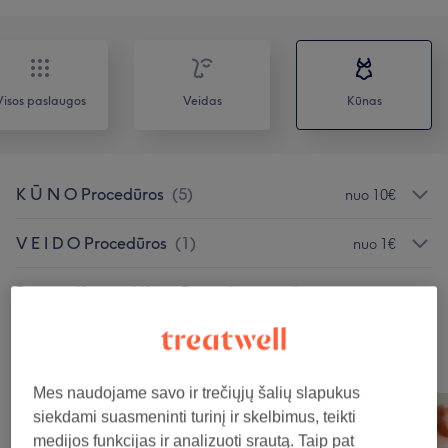
Visos paslaugos
Veidas
Kūnas
K Ū N O Procedūros
(
5
)
nuo 10€
V E I D O Procedūros
(
1
)
nuo 1€
Dovanų Kuponai Kūno Procedūroms
(
1
)
20€
Mūsų darbai
Norėdami peržiūrėti detales, paspauskite ant nuotraukos
Mes naudojame savo ir trečiųjų šalių slapukus
siekdami suasmeninti turinį ir skelbimus, teikti
medijos funkcijas ir analizuoti srautą. Taip pat