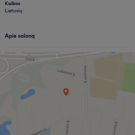
Kalbos
Lietuvių
Apie saloną