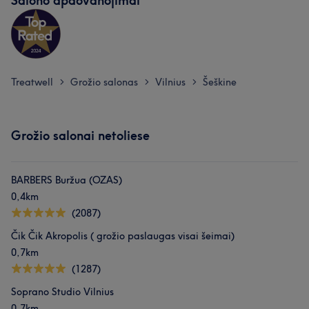
Salono apdovanojimai
Treatwell
Grožio salonas
Vilnius
Šeškine
>
>
>
Grožio salonai netoliese
BARBERS Buržua (OZAS)
0,4km
(2087)
Čik Čik Akropolis ( grožio paslaugas visai šeimai)
0,7km
(1287)
Soprano Studio Vilnius
0,7km