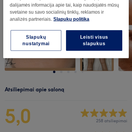
dalijamės informacija apie tai, kaip naudojatės mūsų
svetaine su savo socialinių tinklų, reklamos ir
analizės partneriais.
Slapukų politika
Slapukų
Leisti visus
nustatymai
slapukus
Atsiliepimai apie saloną
5,0
258 atsiliepimai