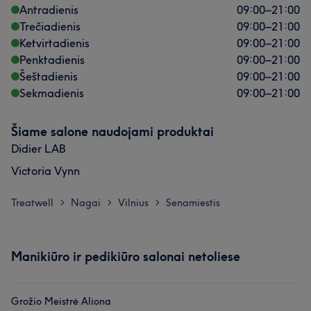
Antradienis
09:00
–
21:00
Trečiadienis
09:00
–
21:00
Ketvirtadienis
09:00
–
21:00
Penktadienis
09:00
–
21:00
Šeštadienis
09:00
–
21:00
Sekmadienis
09:00
–
21:00
Šiame salone naudojami produktai
Didier LAB
Victoria Vynn
Mūsų klientų nuomonė apie darbuotoją: Emilija
Treatwell
Nagai
Vilnius
Senamiestis
>
>
>
Kruopštus
16
Stropus
13
Išmanantis darbą
11
Dėmesingas detalėms
7
Manikiūro ir pedikiūro salonai netoliese
Grožio Meistrė Aliona