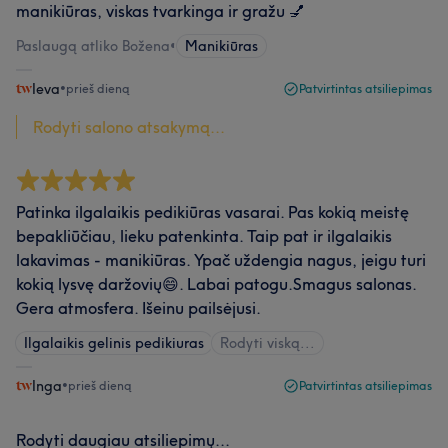
manikiūras, viskas tvarkinga ir gražu 💅
Paslaugą atliko Božena
•
Manikiūras
Ieva
•
prieš dieną
Patvirtintas atsiliepimas
Rodyti salono atsakymą...
Patinka ilgalaikis pedikiūras vasarai. Pas kokią meistę
bepakliūčiau, lieku patenkinta. Taip pat ir ilgalaikis
lakavimas - manikiūras. Ypač uždengia nagus, jeigu turi
kokią lysvę daržovių😄. Labai patogu.Smagus salonas.
Gera atmosfera. Išeinu pailsėjusi.
Ilgalaikis gelinis pedikiuras
Rodyti viską...
Inga
•
prieš dieną
Patvirtintas atsiliepimas
Rodyti daugiau atsiliepimų...