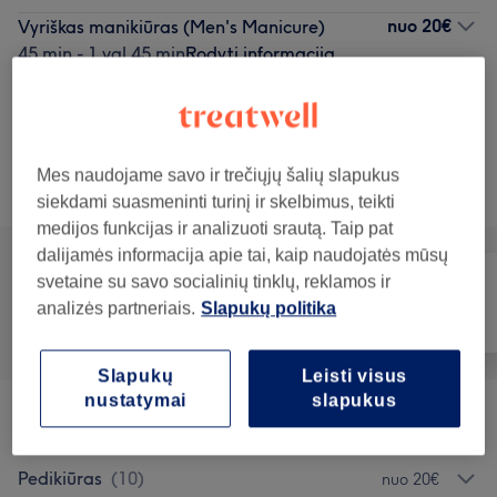
nuo
20€
Vyriškas manikiūras (Men's Manicure)
45 min - 1 val 45 min
Rodyti informaciją
Rodyti 5 kitas paslaugas...
Neradai ko ieškojai?
Mes naudojame savo ir trečiųjų šalių slapukus
Teikiamos paslaugos
siekdami suasmeninti turinį ir skelbimus, teikti
medijos funkcijas ir analizuoti srautą. Taip pat
dalijamės informacija apie tai, kaip naudojatės mūsų
svetaine su savo socialinių tinklų, reklamos ir
analizės partneriais.
Slapukų politika
Visos paslaugos
Nagai
Masažas
Slapukų
Leisti visus
nustatymai
slapukus
Manikiūras
(
18
)
nuo 1€
Pedikiūras
(
10
)
nuo 20€