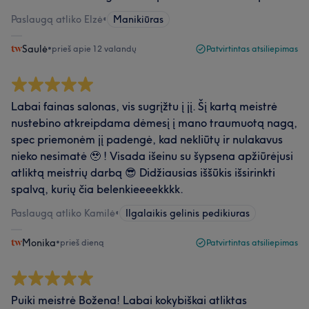
Paslaugą atliko Elzė
•
Manikiūras
Saulė
•
prieš apie 12 valandų
Patvirtintas atsiliepimas
Labai fainas salonas, vis sugrįžtu į jį. Šį kartą meistrė
nustebino atkreipdama dėmesį į mano traumuotą nagą,
spec priemonėm jį padengė, kad nekliūtų ir nulakavus
nieko nesimatė 🥹 ! Visada išeinu su šypsena apžiūrėjusi
atliktą meistrių darbą 😎 Didžiausias iššūkis išsirinkti
spalvą, kurių čia belenkieeeekkkk.
Paslaugą atliko Kamilė
•
Ilgalaikis gelinis pedikiuras
Monika
•
prieš dieną
Patvirtintas atsiliepimas
Puiki meistrė Božena! Labai kokybiškai atliktas