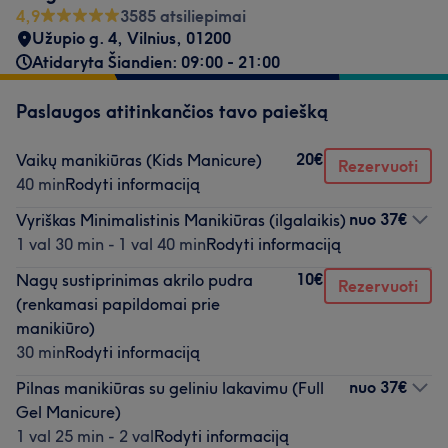
4,9
3585 atsiliepimai
Užupio g. 4, Vilnius
,
01200
Atidaryta Šiandien: 09:00 - 21:00
Paslaugos atitinkančios tavo paiešką
20€
Vaikų manikiūras (Kids Manicure)
Rezervuoti
40 min
Rodyti informaciją
nuo
37€
Vyriškas Minimalistinis Manikiūras (ilgalaikis)
1 val 30 min - 1 val 40 min
Rodyti informaciją
10€
Nagų sustiprinimas akrilo pudra
Rezervuoti
(renkamasi papildomai prie
manikiūro)
30 min
Rodyti informaciją
nuo
37€
Pilnas manikiūras su geliniu lakavimu (Full
Gel Manicure)
1 val 25 min - 2 val
Rodyti informaciją