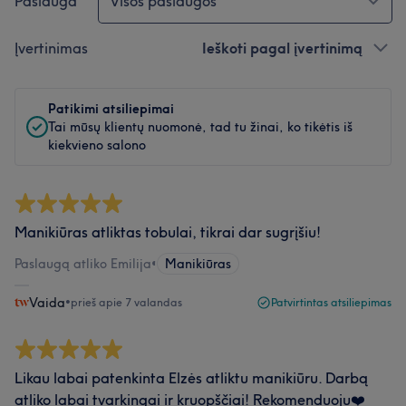
Paslauga
Visos paslaugos
Įvertinimas
Ieškoti pagal įvertinimą
Patikimi atsiliepimai
Tai mūsų klientų nuomonė, tad tu žinai, ko tikėtis iš
kiekvieno salono
Manikiūras atliktas tobulai, tikrai dar sugrįšiu!
Paslaugą atliko Emilija
•
Manikiūras
Vaida
•
prieš apie 7 valandas
Patvirtintas atsiliepimas
Likau labai patenkinta Elzės atliktu manikiūru. Darbą
atliko labai tvarkingai ir kruopščiai! Rekomenduoju❤️