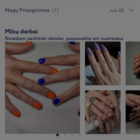
Nagų Priauginimas
(
1
)
nuo 6€
Mūsų darbai
Norėdami peržiūrėti detales, paspauskite ant nuotraukos