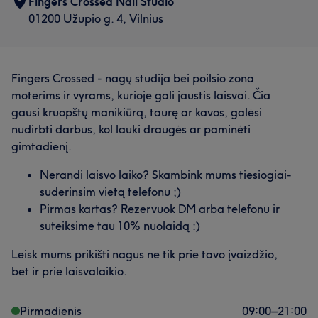
Fingers Crossed Nail Studio
01200 Užupio g. 4, Vilnius
Fingers Crossed - nagų studija bei poilsio zona
moterims ir vyrams, kurioje gali jaustis laisvai. Čia
gausi kruopštų manikiūrą, taurę ar kavos, galėsi
nudirbti darbus, kol lauki draugės ar paminėti
gimtadienį.
Nerandi laisvo laiko? Skambink mums tiesiogiai-
suderinsim vietą telefonu ;)
Pirmas kartas? Rezervuok DM arba telefonu ir
suteiksime tau 10% nuolaidą :)
Leisk mums prikišti nagus ne tik prie tavo įvaizdžio,
bet ir prie laisvalaikio.
Pirmadienis
09:00
–
21:00