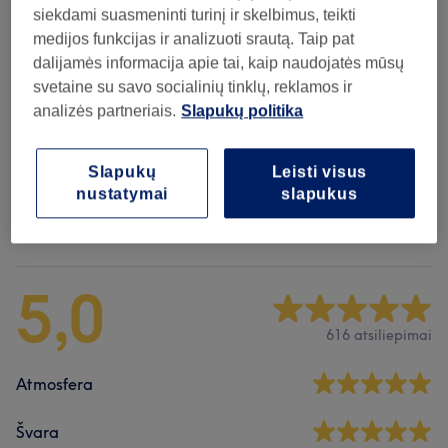
1 val
Rodyti informaciją
siekdami suasmeninti turinį ir skelbimus, teikti
medijos funkcijas ir analizuoti srautą. Taip pat
Neradai ko ieškojai?
dalijamės informacija apie tai, kaip naudojatės mūsų
Teikiamos paslaugos
svetaine su savo socialinių tinklų, reklamos ir
analizės partneriais.
Slapukų politika
Masažai
(
6
)
nuo 0,01€
Slapukų
Leisti visus
nustatymai
slapukus
Atsiliepimai apie saloną
5,0
616 atsiliepimai
Atmosfera
Švara