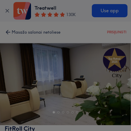
Treatwell
Use app
130K
Masažo salonai netoliese
PRISIJUNGTI
FitRoll City