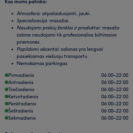
Kas mums patinka:
Atmosfera:
atpalaiduojanti, jauki.
Specializacija:
masažai.
Naudojami prekių ženklai ir produktai:
masažo
salone naudojami tik profesionalios būtinosios
priemonės.
Papildomi akcentai:
salonas yra lengvai
pasiekiamas viešuoju transportu.
Nemokamas parkingas
Pirmadienis
06:00
–
22:00
Antradienis
06:00
–
22:00
Trečiadienis
06:00
–
22:00
Ketvirtadienis
06:00
–
22:00
Penktadienis
06:00
–
22:00
Šeštadienis
06:00
–
22:00
Sekmadienis
06:00
–
22:00