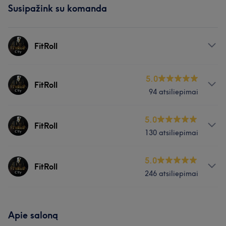
Susipažink su komanda
FitRoll
Paslaugos
5.0
FitRoll
94 atsiliepimai
Masažas
Paslaugos
5.0
FitRoll
130 atsiliepimai
Masažas
Paslaugos
5.0
FitRoll
246 atsiliepimai
Masažas
Paslaugos
Mūsų klientų nuomonė apie darbuotoją: FitRoll
Apie saloną
Masažas