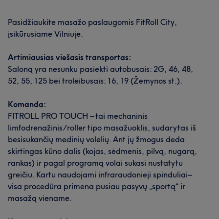
Pasidžiaukite masažo paslaugomis FitRoll City,
įsikūrusiame Vilniuje.
Artimiausias viešasis transportas:
Saloną yra nesunku pasiekti autobusais: 2G, 46, 48,
52, 55, 125 bei troleibusais: 16, 19 (Žemynos st.).
Komanda:
FITROLL PRO TOUCH – tai mechaninis
limfodrenažinis/roller tipo masažuoklis, sudarytas iš
besisukančių medinių volelių. Ant jų žmogus deda
skirtingas kūno dalis (kojas, sėdmenis, pilvą, nugarą,
rankas) ir pagal programą volai sukasi nustatytu
greičiu. Kartu naudojami infraraudonieji spinduliai–
visa procedūra primena pusiau pasyvų „sportą“ ir
masažą viename.