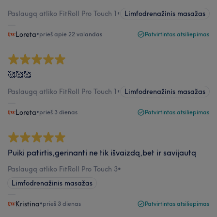
Paslaugą atliko FitRoll Pro Touch 1
•
Limfodrenažinis masažas
Loreta
•
prieš apie 22 valandas
Patvirtintas atsiliepimas
🥰🥰🥰
Paslaugą atliko FitRoll Pro Touch 1
•
Limfodrenažinis masažas
Loreta
•
prieš 3 dienas
Patvirtintas atsiliepimas
Puiki patirtis,gerinanti ne tik išvaizdą,bet ir savijautą
Paslaugą atliko FitRoll Pro Touch 3
•
Limfodrenažinis masažas
Kristina
•
prieš 3 dienas
Patvirtintas atsiliepimas