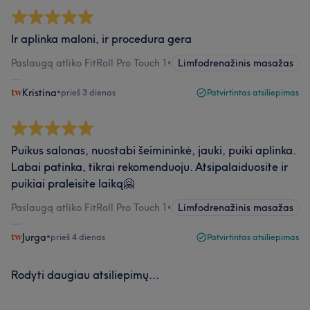
Ir aplinka maloni, ir procedura gera
Paslaugą atliko FitRoll Pro Touch 1
•
Limfodrenažinis masažas
Kristina
•
prieš 3 dienas
Patvirtintas atsiliepimas
Puikus salonas, nuostabi šeimininkė, jauki, puiki aplinka.
Labai patinka, tikrai rekomenduoju. Atsipalaiduosite ir
puikiai praleisite laiką🤗
Paslaugą atliko FitRoll Pro Touch 1
•
Limfodrenažinis masažas
Jurga
•
prieš 4 dienas
Patvirtintas atsiliepimas
Rodyti daugiau atsiliepimų...