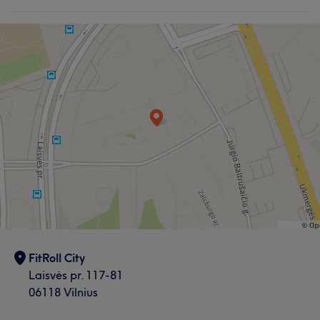
Išmanantis darbą
6
Malonus
5
Mūsų klientų nuomonė apie darbuotoją: FitRoll
Profesionalus
8
Malonus
7
Dėmesingas detalėms
7
Draugiškas
7
FitRoll City
Laisvės pr. 117-81
06118 Vilnius