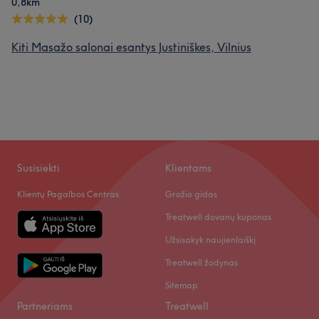
0,8km
(10)
Kiti Masažo salonai esantys Justiniškes, Vilnius
Susisiekti
Klientams
Klientų Pagalbos Centras
Grožio gidas
Treatwell dovanų kuponas
Užsisakyk naujienlaiškį
Treatwell žodynas
Sitemap
Partneriams
Treatwell