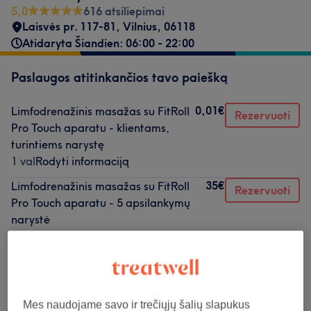
5,0
616 atsiliepimai
Laisvės pr. 117-81
,
Vilnius
,
06118
Atidaryta Šiandien: 06:00 - 22:00
Paslaugos atitinkančios tavo paiešką
0,01€
Limfodrenažinis masažas su FitRoll
Rezervuoti
Pro Touch aparatu - klientams,
turintiems narystę
1 val
Rodyti informaciją
35€
Limfodrenažinis masažas su FitRoll
Rezervuoti
Pro Touch aparatu - 5 apsilankymų
narystė
1 val
Rodyti informaciją
70€
Limfodrenažinis masažas su FitRoll
Rezervuoti
Pro Touch aparatu - 10 apsilankymų
narystė
Mes naudojame savo ir trečiųjų šalių slapukus