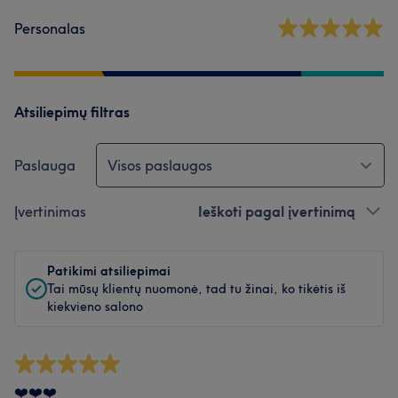
Personalas
Atsiliepimų filtras
Paslauga
Visos paslaugos
Įvertinimas
Ieškoti pagal įvertinimą
Patikimi atsiliepimai
Tai mūsų klientų nuomonė, tad tu žinai, ko tikėtis iš
kiekvieno salono
❤️❤️❤️