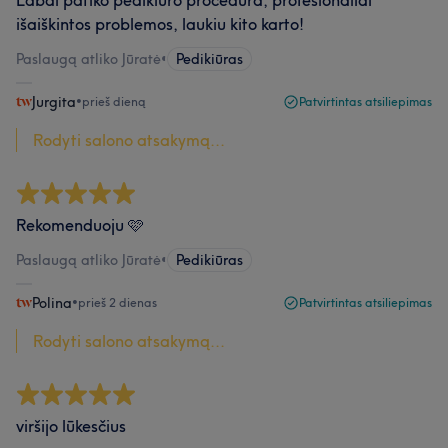
Labai patiko pedikiūro procedūra, profesionaliai
išaiškintos problemos, laukiu kito karto!
Paslaugą atliko Jūratė
•
Pedikiūras
Jurgita
•
prieš dieną
Patvirtintas atsiliepimas
Rodyti salono atsakymą...
Rekomenduoju 🩷
Paslaugą atliko Jūratė
•
Pedikiūras
Polina
•
prieš 2 dienas
Patvirtintas atsiliepimas
Rodyti salono atsakymą...
viršijo lūkesčius