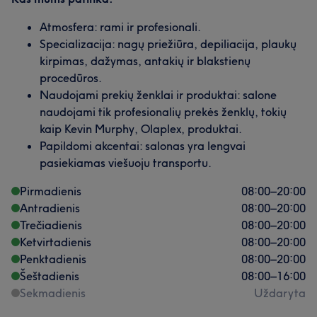
Atmosfera: rami ir profesionali.
Specializacija: nagų priežiūra, depiliacija, plaukų
kirpimas, dažymas, antakių ir blakstienų
procedūros.
Naudojami prekių ženklai ir produktai: salone
naudojami tik profesionalių prekės ženklų, tokių
kaip Kevin Murphy, Olaplex, produktai.
Papildomi akcentai: salonas yra lengvai
pasiekiamas viešuoju transportu.
Pirmadienis
08:00
–
20:00
Antradienis
08:00
–
20:00
Trečiadienis
08:00
–
20:00
Ketvirtadienis
08:00
–
20:00
Penktadienis
08:00
–
20:00
Šeštadienis
08:00
–
16:00
Sekmadienis
Uždaryta