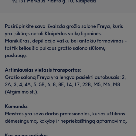
92131 Herkaus Manto g. 10, Klaipėda
Pasirūpinkite savo išvaizda grožio salone Freya, kuris
yra įsikūręs netoli Klaipėdos vaikų ligoninės.
Manikiūras, depiliacija vašku bei antakių formavimas -
tai tik kelios šio puikaus grožio salono siūlomų
paslaugų.
Artimiausias viešasis transportas:
Grožio saloną Freya yra lengva pasiekti autobusais: 2,
2A, 3, 4, 4A, 5, 5B, 6, 8, 8E, 14, 17, 22B, M5, M6, M8
(Atgimimo st.).
Komanda:
Meistrės yra savo darbo profesionalės, kurios užtikrins
dėmesingumą, kokybę ir nepriekaištingą aptarnavimą.
Kas mums patinka: