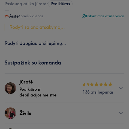
Paslaugą atliko Jūratė
•
Pedikiūras
Aistė
•
prieš 2 dienas
Patvirtintas atsiliepimas
Rodyti salono atsakymą...
Rodyti daugiau atsiliepimų...
Susipažink su komanda
Jūratė
4.9
Pedikiūro ir
138 atsiliepimai
depiliacijos meistrė
Apie
Živilė
Daug metų dirbu su Lycon vašku. Superinis rezultatas
per trumpą laiką Pedikiūrus atlieku jau 16 metų Penki