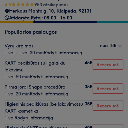
4,9
953 atsiliepimai
Herkaus Manto g. 10, Klaipėda
,
92131
Atidaryta Rytoj: 08:00 - 16:00
Populiarios paslaugos
nuo
18€
Vyrų kirpimas
1 val - 1 val 30 min
Rodyti informaciją
45€
KART pedikiūras su ilgalaikiu
Rezervuoti
lakavimu
1 val 50 min
Rodyti informaciją
35€
Pirma Jordi Shape procedūra
Rezervuoti
1 val 20 min
Rodyti informaciją
35€
Higieninis pedikiūras (be lakavimo)su
Rezervuoti
KART kosmetika
1 val
Rodyti informaciją
40€