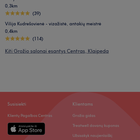
0,3km
(39)
Vilija Kudrešovienė - vizažistė, antakių meistrė
0,4km
(114)
Kiti Grožio salonai esantys Centras, Klaipeda
Susisiekti
Klientams
Klientų Pagalbos Centras
Grožio gidas
Treatwell dovanų kuponas
Užsisakyk naujienlaiškį