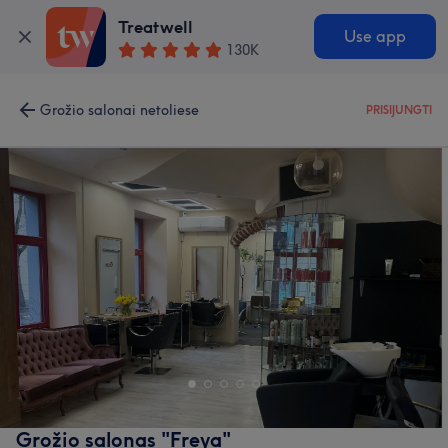
Treatwell
Use app
130K
Grožio salonai netoliese
PRISIJUNGTI
Grožio salonas "Freya"