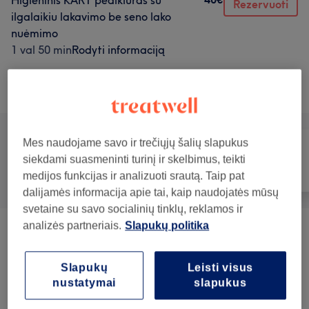
Higieninis KART pedikiūras su
Rezervuoti
ilgalaikiu lakavimo be seno lako
nuėmimo
1 val 50 min
Rodyti informaciją
Teikiamos paslaugos
Mes naudojame savo ir trečiųjų šalių slapukus
siekdami suasmeninti turinį ir skelbimus, teikti
Visos paslaugos
Plaukai
Nagai
medijos funkcijas ir analizuoti srautą. Taip pat
dalijamės informacija apie tai, kaip naudojatės mūsų
svetaine su savo socialinių tinklų, reklamos ir
analizės partneriais.
Slapukų politika
Depiliacija
(
3
)
nuo 6€
Slapukų
Leisti visus
Nagų Priauginimas
(
3
)
nuo 40€
nustatymai
slapukus
Plaukų Procedūros
(
3
)
nuo 30€