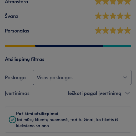
Atmosfera
Švara
Personalas
Atsiliepimų filtras
Paslauga
Visos paslaugos
Įvertinimas
Ieškoti pagal įvertinimą
Patikimi atsiliepimai
Tai mūsų klientų nuomonė, tad tu žinai, ko tikėtis iš
kiekvieno salono