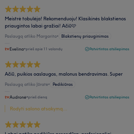
Meistrė tobulėja! Rekomenduoju! Klasikinės blakstienos
priaugintos labai gražiai! Ačiū🩷
Paslaugą atliko Margarita
•
Blakstienų priauginimas
Evelina
•
prieš apie 11 valandų
Patvirtintas atsiliepimas
Ačiū, puikios oaslaugos, malonus bendravimas. Super
Paslaugą atliko Jūratė
•
Pedikiūras
Audronė
•
prieš dieną
Patvirtintas atsiliepimas
Rodyti salono atsakymą...