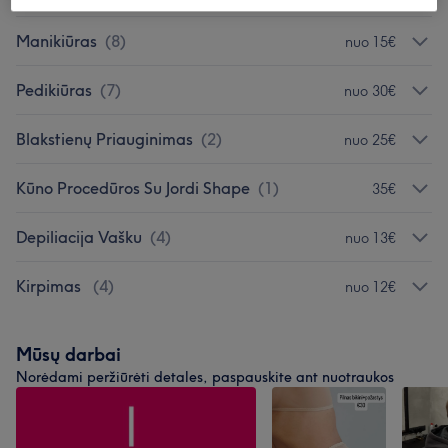
Manikiūras
(
8
)
nuo 15€
Pedikiūras
(
7
)
nuo 30€
Blakstienų Priauginimas
(
2
)
nuo 25€
Kūno Procedūros Su Jordi Shape
(
1
)
35€
Depiliacija Vašku
(
4
)
nuo 13€
Kirpimas
(
4
)
nuo 12€
Mūsų darbai
Norėdami peržiūrėti detales, paspauskite ant nuotraukos