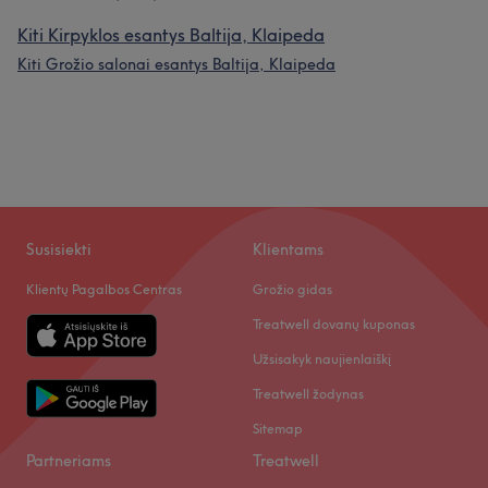
Kiti Kirpyklos esantys Baltija, Klaipeda
Kiti Grožio salonai esantys Baltija, Klaipeda
Susisiekti
Klientams
Klientų Pagalbos Centras
Grožio gidas
Treatwell dovanų kuponas
Užsisakyk naujienlaiškį
Treatwell žodynas
Sitemap
Partneriams
Treatwell