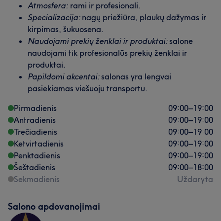
Atmosfera:
rami ir profesionali.
Mūsų klientų nuomonė apie darbuotoją: Ieva
Specializacija:
nagų priežiūra, plaukų dažymas ir
kirpimas, šukuosena.
Profesionalus
6
Kruopštus
5
Naudojami prekių ženklai ir produktai:
salone
naudojami tik profesionalūs prekių ženklai ir
produktai.
Papildomi akcentai:
salonas yra lengvai
pasiekiamas viešuoju transportu.
Pirmadienis
09:00
–
19:00
Antradienis
09:00
–
19:00
Trečiadienis
09:00
–
19:00
Ketvirtadienis
09:00
–
19:00
Penktadienis
09:00
–
19:00
Šeštadienis
09:00
–
18:00
Sekmadienis
Uždaryta
Salono apdovanojimai