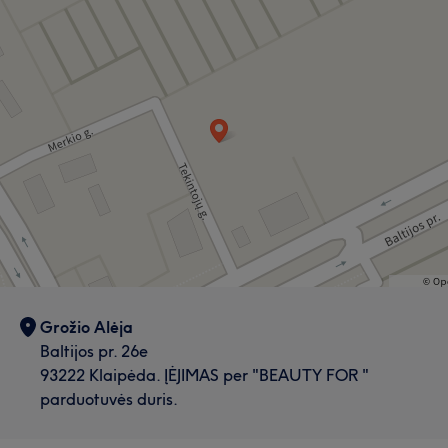
Darbų galerija
Dėmesingas detalėms
5
Grožio Alėja
Baltijos pr. 26e
93222 Klaipėda. ĮĖJIMAS per "BEAUTY FOR "
parduotuvės duris.