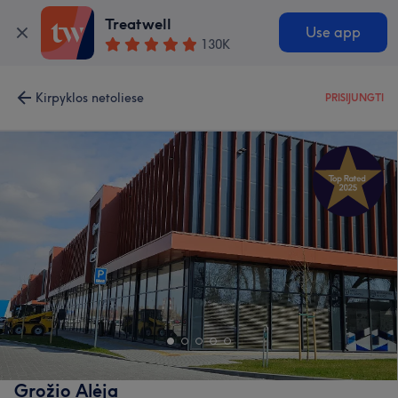
Treatwell
Use app
130K
Kirpyklos netoliese
PRISIJUNGTI
Grožio Alėja