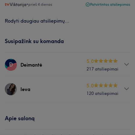
Viktorija
•
prieš 4 dienas
Patvirtintas atsiliepimas
Rodyti daugiau atsiliepimų...
Susipažink su komanda
5.0
D
Deimantė
217 atsiliepimai
Paslaugos
5.0
Ieva
120 atsiliepimai
Plaukai
Paslaugos
Mūsų klientų nuomonė apie darbuotoją: Deimantė
Apie saloną
Nagai
Išmanantis darbą
14
Profesionalus
13
Malonus
8