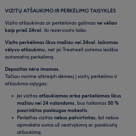
VIZITŲ ATŠAUKIMO IR PERKĖLIMO TAISYKLĖS
Vizito atšaukimas ar perkėlimas galimas
ne vėliau
kaip prieš 24val.
iki rezervuoto laiko.
Vizito perkėlimas likus mažiau nei 24val. laikomas
vėlyvu atšaukimu,
net jei Treatwell sistema leidžia
automatinį perkėlimą.
Depozitas nėra imamas.
Tačiau norime atkreipti dėmesį į vizitų perkėlimo ir
atšaukimo sąlygas:
Jei vizitas
atšaukiamas arba perkeliamas likus
mažiau nei 24 valandoms
, bus taikomas
50 %
pasirinktos paslaugos mokestis
.
Perkeltas vizitas
nebus patvirtintas
, kol nebus
apmokėta suma už neatvykimą ar pavėluotą
atšaukimą.