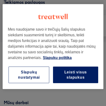
Teikiamos paslaugos
Mes naudojame savo ir trečiųjų šalių slapukus
Visos paslaugos
Plaukai
Nagai
siekdami suasmeninti turinį ir skelbimus, teikti
medijos funkcijas ir analizuoti srautą. Taip pat
dalijamės informacija apie tai, kaip naudojatės mūsų
KIRPIMAS
(
5
)
nuo 10€
svetaine su savo socialinių tinklų, reklamos ir
analizės partneriais.
Slapukų politika
PLAUKŲ DAŽYMAS
(
7
)
nuo 35€
Slapukų
Leisti visus
ŠUKUOSENOS IR SUŠUKAVIMAS
(
3
)
nuo 20€
nustatymai
slapukus
Plaukų Procedūros
(
1
)
nuo 35€
Mūsų darbai