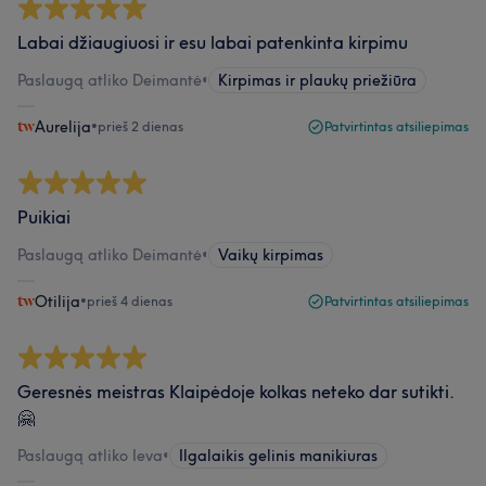
Labai džiaugiuosi ir esu labai patenkinta kirpimu
Paslaugą atliko Deimantė
•
Kirpimas ir plaukų priežiūra
Aurelija
•
prieš 2 dienas
Patvirtintas atsiliepimas
Puikiai
Paslaugą atliko Deimantė
•
Vaikų kirpimas
Otilija
•
prieš 4 dienas
Patvirtintas atsiliepimas
Geresnės meistras Klaipėdoje kolkas neteko dar sutikti.
🤗
Paslaugą atliko Ieva
•
Ilgalaikis gelinis manikiuras