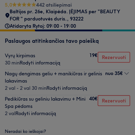
5,0
442 atsiliepimai
Baltijos pr. 26e
,
Klaipėda. ĮĖJIMAS per "BEAUTY
FOR " parduotuvės duris.
,
93222
Atidaryta Rytoj: 09:00 - 19:00
Paslaugos atitinkančios tavo paiešką
19€
Vyrų kirpimas
Rezervuoti
30 min
Rodyti informaciją
nuo
35€
Nagų dengimas geliu + manikiūras ir gelinis
lakavimas
2 val - 2 val 30 min
Rodyti informaciją
40€
Pedikiūras su geliniu lakavimu + Mini
Rezervuoti
Spa pėdoms
2 val
Rodyti informaciją
Neradai ko ieškojai?