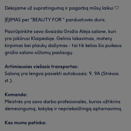
Dėkojame už supratingumą ir pagarbą mūsų laikui 🤍
ĮĖJIMAS per "BEAUTY FOR " parduotuvės duris.
Pasirūpinkite savo išvaizda Grožio Alėja salone, kuri
yra įsikūrusi Klaipėdoje. Gelinis lakavimas, moterų
kirpimas bei plaukų dažymas - tai tik kelios šio puikaus
grožio salono siūlomų paslaugų.
Artimiausias viešasis transportas:
Saloną yra lengva pasiekti autobusais: 9, 9A (Strėvos
st.).
Komanda:
Meistrės yra savo darbo profesionalės, kurios užtikrins
dėmesingumą, kokybę ir nepriekaištingą aptarnavimą.
Kas mums patinka: