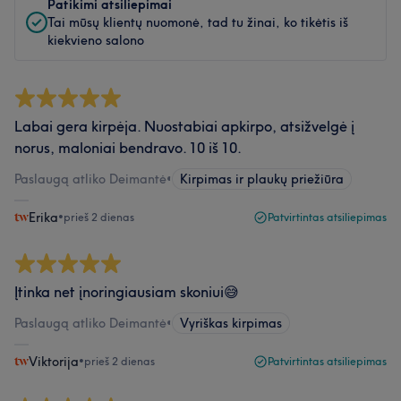
Patikimi atsiliepimai
Tai mūsų klientų nuomonė, tad tu žinai, ko tikėtis iš
kiekvieno salono
Labai gera kirpėja. Nuostabiai apkirpo, atsižvelgė į
norus, maloniai bendravo. 10 iš 10.
Paslaugą atliko Deimantė
•
Kirpimas ir plaukų priežiūra
Erika
•
prieš 2 dienas
Patvirtintas atsiliepimas
Įtinka net įnoringiausiam skoniui😅
Paslaugą atliko Deimantė
•
Vyriškas kirpimas
Viktorija
•
prieš 2 dienas
Patvirtintas atsiliepimas