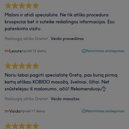
Maloni ir atidi specialiste. Ne tik atliko procedura
kruopsciai bet ir suteike reikalingos informacijos. Esu
patenkinta vizitu.
Paslaugą atliko Greta
•
Veido procedūros
Levute
•
prieš 12 dienų
Patvirtintas atsiliepimas
Noriu labai pagirti specialistę Gretą, pas kurią pirmą
kartą atlikau KOBIDO masažą, švelniai, šiltai. Net
snūstelėjau iš malonumo, ačiū! Rekomenduoju👌
Paslaugą atliko Greta
•
Veido masažas
Vaida
•
prieš 17 dienų
Patvirtintas atsiliepimas