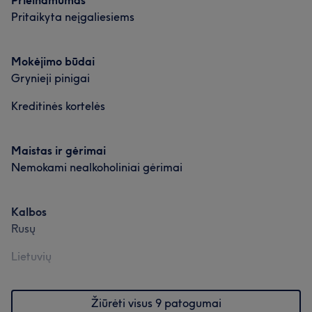
Prieinamumas
Profesionalus
7
Kruopštus
5
Darbų galerija
Pritaikyta neįgaliesiems
Mokėjimo būdai
Grynieji pinigai
Kreditinės kortelės
Maistas ir gėrimai
Nemokami nealkoholiniai gėrimai
Kalbos
Rusų
Lietuvių
Žiūrėti visus 9 patogumai
Mūsų klientų nuomonė apie darbuotoją: Greta