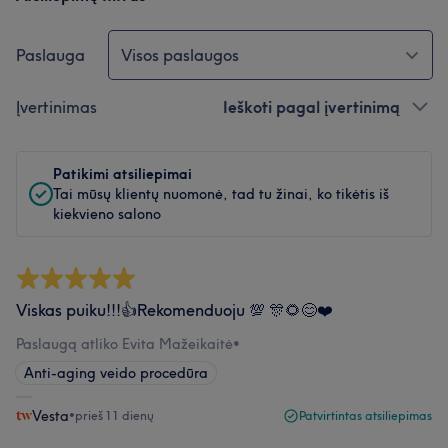
Paslauga
Visos paslaugos
Įvertinimas
Ieškoti pagal įvertinimą
Patikimi atsiliepimai
Tai mūsų klientų nuomonė, tad tu žinai, ko tikėtis iš
kiekvieno salono
Viskas puiku!!!👍Rekomenduoju 💯 🎊🌻😊❤️
Paslaugą atliko Evita Mažeikaitė
•
Anti-aging veido procedūra
Vesta
•
prieš 11 dienų
Patvirtintas atsiliepimas