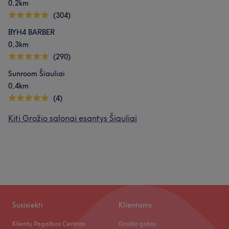
0,2km
(304)
BYH4 BARBER
0,3km
(290)
Sunroom Šiauliai
0,4km
(4)
Kiti Grožio salonai esantys Šiauliai
Susisiekti
Klientams
Klientų Pagalbos Centras
Grožio gidas