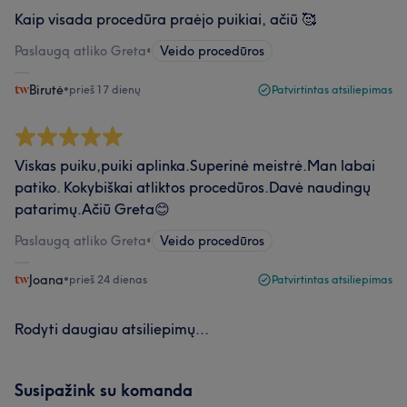
Kaip visada procedūra praėjo puikiai, ačiū 🥰
Paslaugą atliko Greta
•
Veido procedūros
Birutė
•
prieš 17 dienų
Patvirtintas atsiliepimas
Viskas puiku,puiki aplinka.Superinė meistrė.Man labai
patiko. Kokybiškai atliktos procedūros.Davė naudingų
patarimų.Ačiū Greta😊
Paslaugą atliko Greta
•
Veido procedūros
Joana
•
prieš 24 dienas
Patvirtintas atsiliepimas
Rodyti daugiau atsiliepimų...
Susipažink su komanda