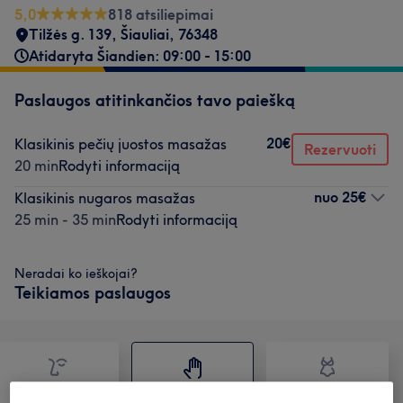
5,0
818 atsiliepimai
Tilžės g. 139
,
Šiauliai
,
76348
Atidaryta Šiandien: 09:00 - 15:00
Paslaugos atitinkančios tavo paiešką
20€
Klasikinis pečių juostos masažas
Rezervuoti
20 min
Rodyti informaciją
nuo
25€
Klasikinis nugaros masažas
25 min - 35 min
Rodyti informaciją
Neradai ko ieškojai?
Teikiamos paslaugos
Veidas
Masažas
Kūnas