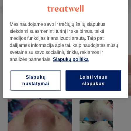
Mes naudojame savo ir trečiųjų šalių slapukus
Masažai
(
6
)
nuo 20€
siekdami suasmeninti turinį ir skelbimus, teikti
medijos funkcijas ir analizuoti srautą. Taip pat
Mūsų darbai
dalijamės informacija apie tai, kaip naudojatės mūsų
Norėdami peržiūrėti detales, paspauskite ant nuotraukos
svetaine su savo socialinių tinklų, reklamos ir
analizės partneriais.
Slapukų politika
Slapukų
Leisti visus
nustatymai
slapukus