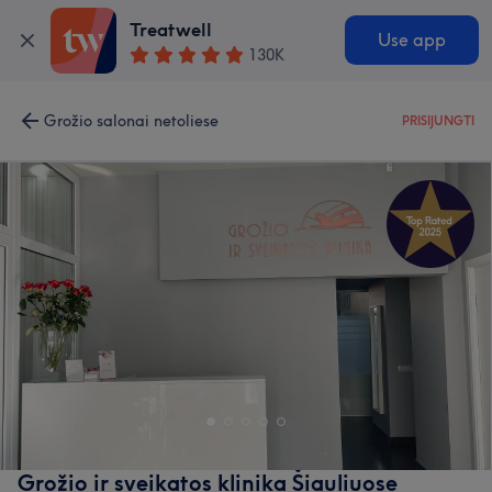
Treatwell
Use app
130K
Grožio salonai netoliese
PRISIJUNGTI
Grožio ir sveikatos klinika Šiauliuose