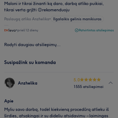
Maloni ir tikrai žinanti ką daro, darbą atliko puikiai,
tikrai verta grįžti 😊rekomenduoju
Paslaugą atliko Anzhelika
•
Ilgalaikis gelinis manikiuras
Ieva
•
prieš 12 dienų
Patvirtintas atsiliepimas
Rodyti daugiau atsiliepimų...
Susipažink su komanda
5.0
Anzhelika
1555 atsiliepimai
Apie
Myliu savo darbą, todėl kiekvieną procedūrą atlieku iš
širdies, atsakingai ir su dideliu atsidavimu – laimingas