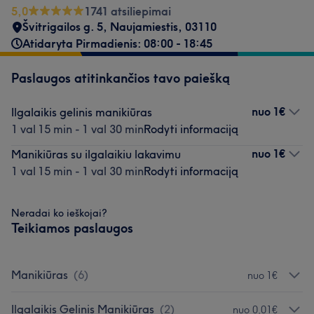
5,0
1741 atsiliepimai
Švitrigailos g. 5
,
Naujamiestis
,
03110
Atidaryta Pirmadienis: 08:00 - 18:45
Paslaugos atitinkančios tavo paiešką
nuo
1€
Ilgalaikis gelinis manikiūras
1 val 15 min - 1 val 30 min
Rodyti informaciją
nuo
1€
Manikiūras su ilgalaikiu lakavimu
1 val 15 min - 1 val 30 min
Rodyti informaciją
Neradai ko ieškojai?
Teikiamos paslaugos
Manikiūras
(
6
)
nuo 1€
Ilgalaikis Gelinis Manikiūras
(
2
)
nuo 0,01€