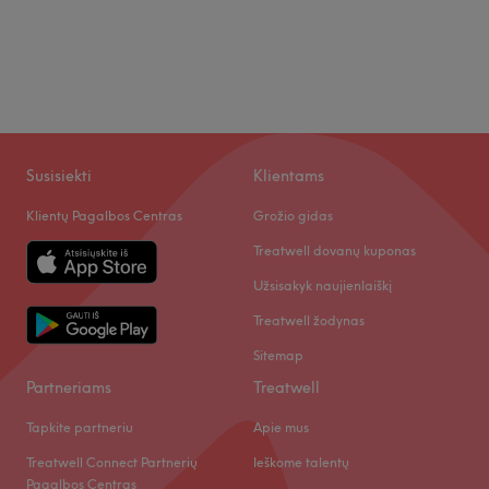
Susisiekti
Klientams
Klientų Pagalbos Centras
Grožio gidas
Treatwell dovanų kuponas
Užsisakyk naujienlaiškį
Treatwell žodynas
Sitemap
Partneriams
Treatwell
Tapkite partneriu
Apie mus
Treatwell Connect Partnerių
Ieškome talentų
Pagalbos Centras