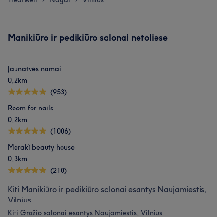
Treatwell
Nagai
Vilnius
Manikiūro ir pedikiūro salonai netoliese
Jaunatvės namai
0,2km
(953)
Room for nails
0,2km
(1006)
Merakì beauty house
0,3km
(210)
Kiti Manikiūro ir pedikiūro salonai esantys Naujamiestis,
Vilnius
Kiti Grožio salonai esantys Naujamiestis, Vilnius