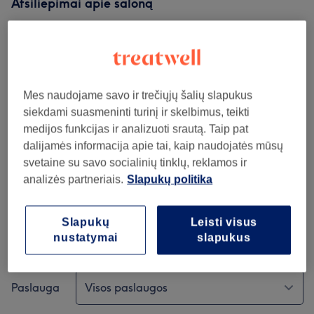
Atsiliepimai apie saloną
5,0
1741 atsiliepimai
Mes naudojame savo ir trečiųjų šalių slapukus
Atmosfera
siekdami suasmeninti turinį ir skelbimus, teikti
medijos funkcijas ir analizuoti srautą. Taip pat
Švara
dalijamės informacija apie tai, kaip naudojatės mūsų
svetaine su savo socialinių tinklų, reklamos ir
Personalas
analizės partneriais.
Slapukų politika
Slapukų
Leisti visus
nustatymai
slapukus
Atsiliepimų filtras
Paslauga
Visos paslaugos