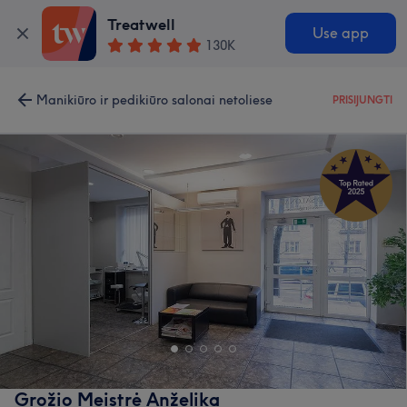
Treatwell
Use app
130K
Manikiūro ir pedikiūro salonai netoliese
PRISIJUNGTI
Grožio Meistrė Anželika