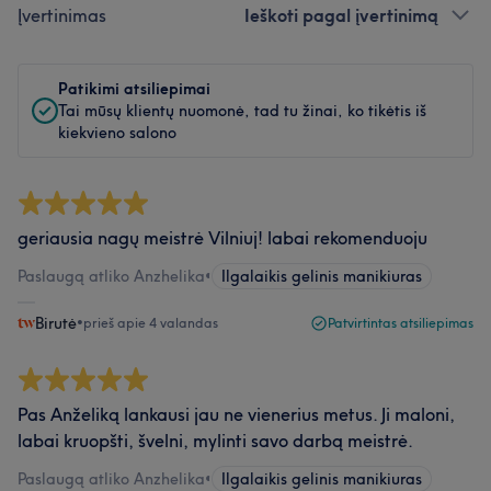
Įvertinimas
Ieškoti pagal įvertinimą
Patikimi atsiliepimai
Tai mūsų klientų nuomonė, tad tu žinai, ko tikėtis iš
kiekvieno salono
geriausia nagų meistrė Vilniuj! labai rekomenduoju
Paslaugą atliko Anzhelika
•
Ilgalaikis gelinis manikiuras
Birutė
•
prieš apie 4 valandas
Patvirtintas atsiliepimas
Pas Anželiką lankausi jau ne vienerius metus. Ji maloni,
labai kruopšti, švelni, mylinti savo darbą meistrė.
Paslaugą atliko Anzhelika
•
Ilgalaikis gelinis manikiuras