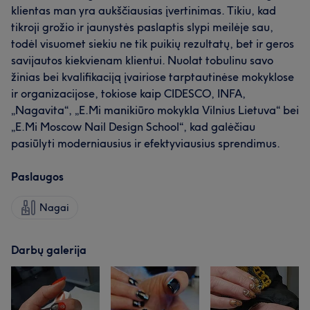
klientas man yra aukščiausias įvertinimas. Tikiu, kad
tikroji grožio ir jaunystės paslaptis slypi meilėje sau,
todėl visuomet siekiu ne tik puikių rezultatų, bet ir geros
savijautos kiekvienam klientui. Nuolat tobulinu savo
žinias bei kvalifikaciją įvairiose tarptautinėse mokyklose
ir organizacijose, tokiose kaip CIDESCO, INFA,
„Nagavita“, „E.Mi manikiūro mokykla Vilnius Lietuva“ bei
„E.Mi Moscow Nail Design School“, kad galėčiau
pasiūlyti moderniausius ir efektyviausius sprendimus.
Paslaugos
Nagai
Darbų galerija