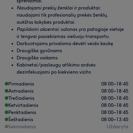
sprendimai.
Naudojami prekių ženklai ir produktai:
naudojami tik profesionalių prekės ženklų,
aukštos kokybės produktai.
Papildomi akcentai:
salonas yra patogioje vietoje
ir lengvai pasiekiamas viešuoju transportu.
Darbuotojams privaloma dėvėti veido kaukę
Draugiška gyvūnams
Draugiška vaikams
Kabinetai/paslaugų atlikimo ardvės
dezinfekuojami po kiekvieno vizito
Pirmadienis
08:00
–
18:45
Antradienis
08:00
–
18:45
Trečiadienis
08:00
–
18:45
Ketvirtadienis
08:00
–
18:45
Penktadienis
08:00
–
18:45
Šeštadienis
08:00
–
13:45
Sekmadienis
Uždaryta