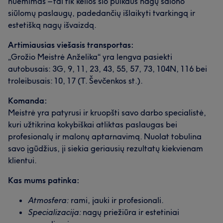
nuėmimas – tai tik kelios šio puikaus nagų salono
siūlomų paslaugų, padedančių išlaikyti tvarkingą ir
estetišką nagų išvaizdą.
Artimiausias viešasis transportas:
„Grožio Meistrė Anželika“ yra lengva pasiekti
autobusais: 3G, 9, 11, 23, 43, 55, 57, 73, 104N, 116 bei
troleibusais: 10, 17 (T. Ševčenkos st.).
Komanda:
Meistrė yra patyrusi ir kruopšti savo darbo specialistė,
kuri užtikrina kokybiškai atliktas paslaugas bei
profesionalų ir malonų aptarnavimą. Nuolat tobulina
savo įgūdžius, ji siekia geriausių rezultatų kiekvienam
klientui.
Kas mums patinka:
Atmosfera:
rami, jauki ir profesionali.
Specializacija:
nagų priežiūra ir estetiniai