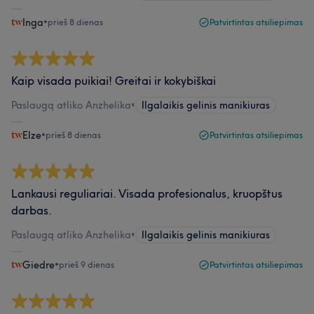
Inga
•
prieš 8 dienas
Patvirtintas atsiliepimas
Kaip visada puikiai! Greitai ir kokybiškai
Paslaugą atliko Anzhelika
•
Ilgalaikis gelinis manikiuras
Elze
•
prieš 8 dienas
Patvirtintas atsiliepimas
Lankausi reguliariai. Visada profesionalus, kruopštus
darbas.
Paslaugą atliko Anzhelika
•
Ilgalaikis gelinis manikiuras
Giedre
•
prieš 9 dienas
Patvirtintas atsiliepimas