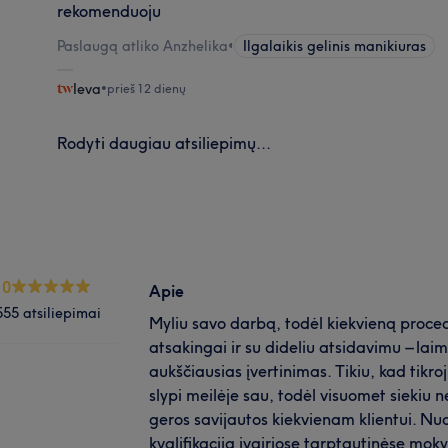
rekomenduoju
Paslaugą atliko Anzhelika
•
Ilgalaikis gelinis manikiuras
Ieva
•
prieš 12 dienų
Rodyti daugiau atsiliepimų...
.0
Apie
555 atsiliepimai
Myliu savo darbą, todėl kiekvieną procedū
atsakingai ir su dideliu atsidavimu – lai
aukščiausias įvertinimas. Tikiu, kad tikroj
slypi meilėje sau, todėl visuomet siekiu ne
geros savijautos kiekvienam klientui. Nuo
kvalifikaciją įvairiose tarptautinėse moky