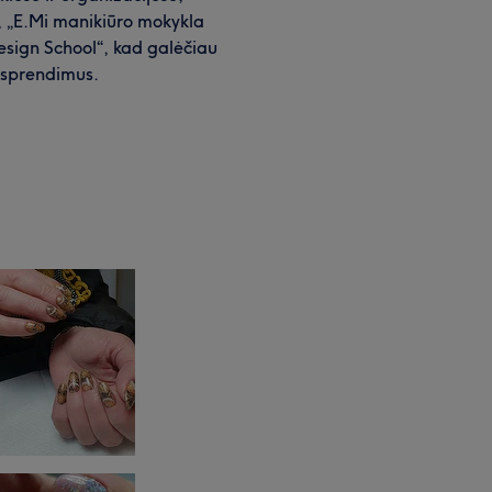
, „E.Mi manikiūro mokykla
esign School“, kad galėčiau
s sprendimus.