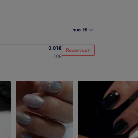
nuo
1€
0,01€
Rezervuoti
10€