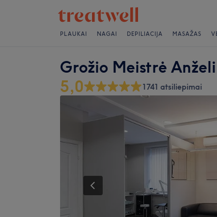
PLAUKAI
NAGAI
DEPILIACIJA
MASAŽAS
V
Grožio Meistrė Anžel
5,0
1741 atsiliepimai