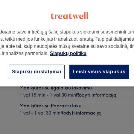
ojame savo ir trečiųjų šalių slapukus siekdami suasmeninti turin
, teikti medijos funkcijas ir analizuoti srautą. Taip pat dalijamės
ja apie tai, kaip naudojatės mūsų svetaine su savo socialinių ti
ir analizės partneriais.
Slapukų politika
ą
Ilgalaikis gelinis manikiūras
Slapukų nustatymai
Leisti visus slapukus
1 val 15 min - 1 val 30 min
Rodyti informaciją
Manikiūras su ilgalaikiu lakavimu
1 val 15 min - 1 val 30 min
Rodyti informaciją
Manikiūras su Paprastu laku
1 val - 1 val 30 min
Rodyti informaciją