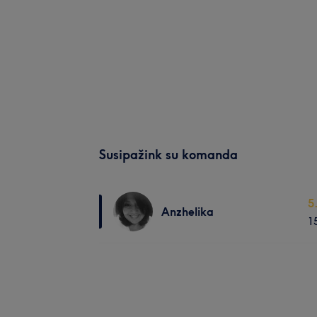
Susipažink su komanda
5
Anzhelika
1