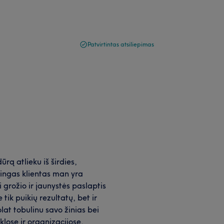
Patvirtintas atsiliepimas
rą atlieku iš širdies,
mingas klientas man yra
i grožio ir jaunystės paslaptis
 tik puikių rezultatų, bet ir
lat tobulinu savo žinias bei
klose ir organizacijose,