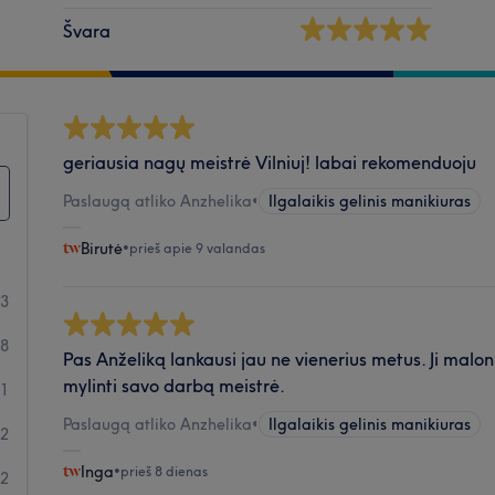
Švara
geriausia nagų meistrė Vilniuj! labai rekomenduoju
Paslaugą atliko Anzhelika
•
Ilgalaikis gelinis manikiuras
Birutė
•
prieš apie 9 valandas
93
8
Pas Anželiką lankausi jau ne vienerius metus. Ji maloni
mylinti savo darbą meistrė.
1
Paslaugą atliko Anzhelika
•
Ilgalaikis gelinis manikiuras
2
Inga
•
prieš 8 dienas
2