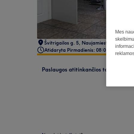
Mes naud
skelbimus
Švitrigailos g. 5
,
Naujamiestis
,
03110
informaci
Atidaryta Pirmadienis: 08:00 - 18:45
reklamos 
Paslaugos atitinkančios tavo paiešk