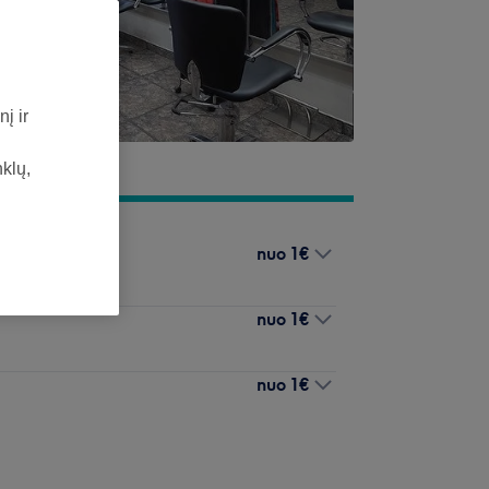
į ir
nklų,
nuo
1€
nuo
1€
nuo
1€