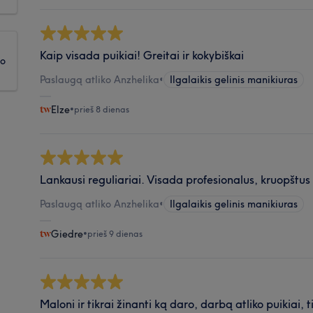
Kaip visada puikiai! Greitai ir kokybiškai
ko
Paslaugą atliko Anzhelika
•
Ilgalaikis gelinis manikiuras
Elze
•
prieš 8 dienas
Lankausi reguliariai. Visada profesionalus, kruopštus
Paslaugą atliko Anzhelika
•
Ilgalaikis gelinis manikiuras
Giedre
•
prieš 9 dienas
Maloni ir tikrai žinanti ką daro, darbą atliko puikiai, t