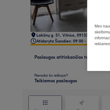
Mes naud
skelbimus
Lakūnų g. 51, Vilnius
,
09133
informaci
Atidaryta Šiandien: 09:00 - 21:00
reklamos 
Paslaugos atitinkančios tavo paiešk
Neradai ko ieškojai?
Teikiamos paslaugos