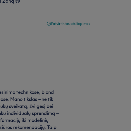
as Žaną 😊
Patvirtintas atsiliepimas
iesinimo technikose, blond
se. Mano tikslas – ne tik
aukų sveikatą, žvilgesį bei
nku individualų sprendimą –
formacijų iki modelinių
ežiūros rekomendacijų. Taip