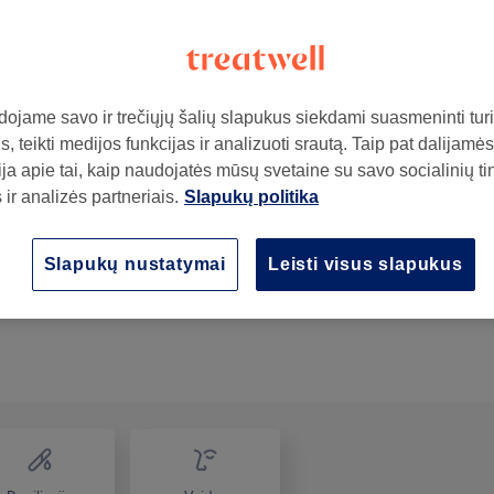
ojame savo ir trečiųjų šalių slapukus siekdami suasmeninti turin
, teikti medijos funkcijas ir analizuoti srautą. Taip pat dalijamės
ja apie tai, kaip naudojatės mūsų svetaine su savo socialinių ti
ir analizės partneriais.
Slapukų politika
ą
Slapukų nustatymai
Leisti visus slapukus