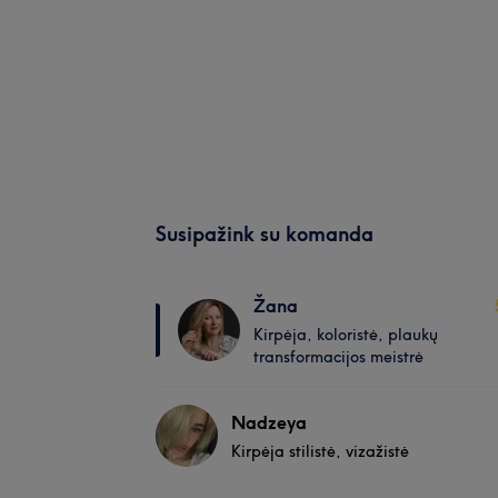
Susipažink su komanda
Žana
Kirpėja, koloristė, plaukų
transformacijos meistrė
Nadzeya
Kirpėja stilistė, vizažistė