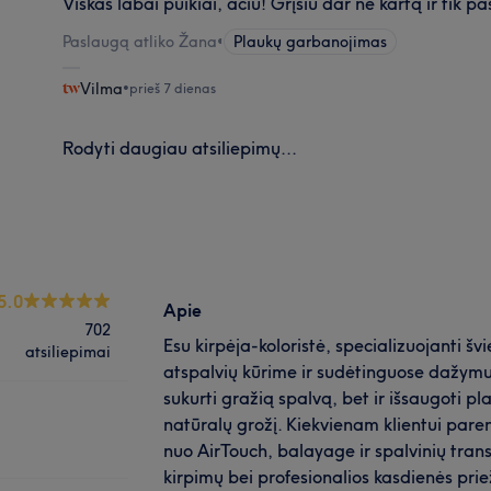
Viskas labai puikiai, ačiū! Grįšiu dar ne kartą ir tik p
Paslaugą atliko Žana
•
Plaukų garbanojimas
Vilma
•
prieš 7 dienas
Rodyti daugiau atsiliepimų...
5.0
Apie
702
Esu kirpėja-koloristė, specializuojanti šv
atsiliepimai
atspalvių kūrime ir sudėtinguose dažymuo
sukurti gražią spalvą, bet ir išsaugoti pl
natūralų grožį. Kiekvienam klientui pare
nuo AirTouch, balayage ir spalvinių trans
kirpimų bei profesionalios kasdienės pri