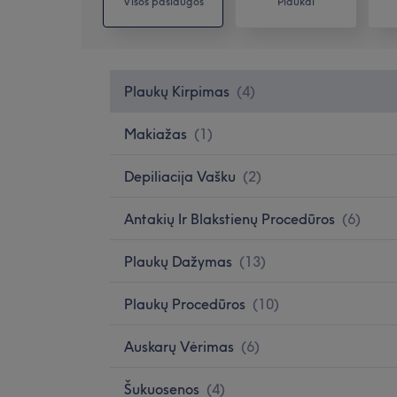
Visos paslaugos
Plaukai
Plaukų Kirpimas
(
4
)
Makiažas
(
1
)
Depiliacija Vašku
(
2
)
Antakių Ir Blakstienų Procedūros
(
6
)
Plaukų Dažymas
(
13
)
Plaukų Procedūros
(
10
)
Auskarų Vėrimas
(
6
)
Šukuosenos
(
4
)