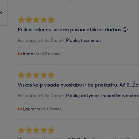
ko
Puikus salonas, visada puikiai atliktas darbas 🙂
Paslaugą atliko Žana
•
Plaukų tiesinimas
Reda
•
prieš 2 dienas
Viskas kaip visada nuostabu ir be priekaištų. Ačiū, Ž
Paslaugą atliko Žana
•
Plaukų dažymas sruogelėmis moter
Laura
•
prieš 4 dienas