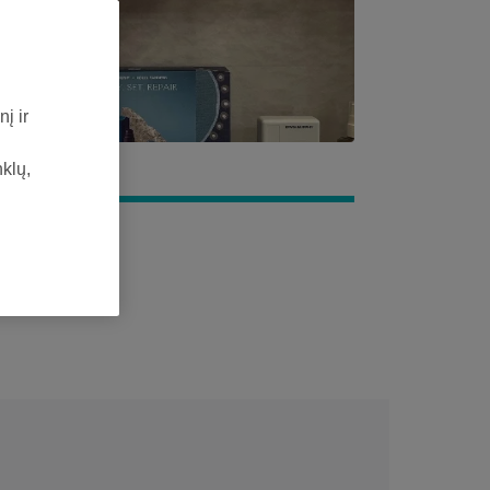
į ir
nklų,