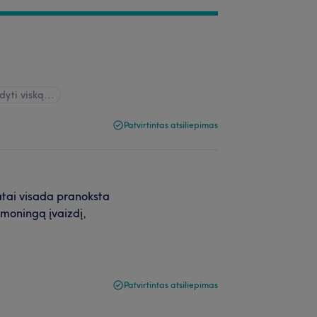
dyti viską...
Patvirtintas atsiliepimas
atai visada pranoksta
rmoningą įvaizdį,
Patvirtintas atsiliepimas