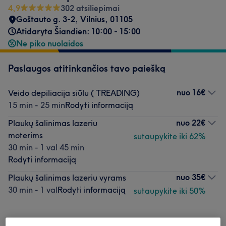
4,9
302 atsiliepimai
Goštauto g. 3-2, Vilnius
,
01105
Atidaryta Šiandien: 10:00 - 15:00
Ne piko nuolaidos
Paslaugos atitinkančios tavo paiešką
nuo
16€
Veido depiliacija siūlu ( TREADING)
15 min - 25 min
Rodyti informaciją
nuo
22€
Plaukų šalinimas lazeriu
moterims
sutaupykite iki 62%
30 min - 1 val 45 min
Rodyti informaciją
nuo
35€
Plaukų šalinimas lazeriu vyrams
30 min - 1 val
Rodyti informaciją
sutaupykite iki 50%
Neradai ko ieškojai?