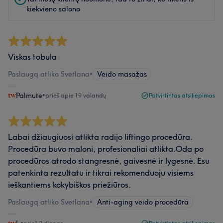
kiekvieno salono
Viskas tobula
Paslaugą atliko Svetlana
•
Veido masažas
Palmute
•
prieš apie 19 valandų
Patvirtintas atsiliepimas
Labai džiaugiuosi atlikta radijo liftingo procedūra.
Procedūra buvo maloni, profesionaliai atlikta.Oda po
procedūros atrodo stangresnė, gaivesnė ir lygesnė. Esu
patenkinta rezultatu ir tikrai rekomenduoju visiems
ieškantiems kokybiškos priežiūros.
Paslaugą atliko Svetlana
•
Anti-aging veido procedūra