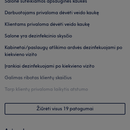
Salone suteikiamos apsauginės kaukės
Darbuotojams privaloma dėvėti veido kaukę
Klientams privaloma dėvėti veido kaukę
Salone yra dezinfekcinio skysčio
Kabinetai/paslaugų atlikimo ardvės dezinfekuojami po
kiekvieno vizito
Įrankiai dezinfekuojami po kiekvieno vizito
Galimas ribotas klientų skaičius
Tarp klientų privaloma laikytis atstumo
Žiūrėti visus 19 patogumai