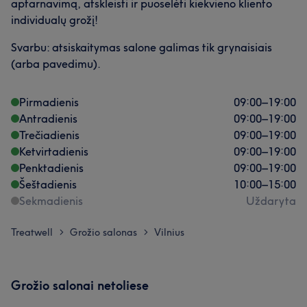
aptarnavimą, atskleisti ir puoselėti kiekvieno kliento
individualų grožį!
Svarbu: atsiskaitymas salone galimas tik grynaisiais
(arba pavedimu).
Pirmadienis
09:00
–
19:00
Antradienis
09:00
–
19:00
Trečiadienis
09:00
–
19:00
Ketvirtadienis
09:00
–
19:00
Penktadienis
09:00
–
19:00
Šeštadienis
10:00
–
15:00
Sekmadienis
Uždaryta
Treatwell
Grožio salonas
Vilnius
>
>
Grožio salonai netoliese