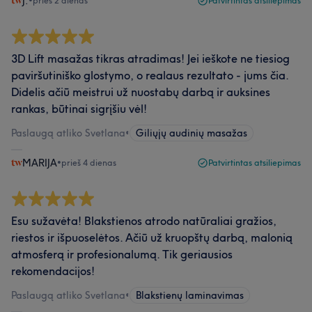
J.
•
prieš 2 dienas
Patvirtintas atsiliepimas
3D Lift masažas tikras atradimas! Jei ieškote ne tiesiog
paviršutiniško glostymo, o realaus rezultato - jums čia.
Didelis ačiū meistrui už nuostabų darbą ir auksines
rankas, būtinai sigrįšiu vėl!
Paslaugą atliko Svetlana
•
Giliųjų audinių masažas
MARIJA
•
prieš 4 dienas
Patvirtintas atsiliepimas
Esu sužavėta! Blakstienos atrodo natūraliai gražios,
riestos ir išpuoselėtos. Ačiū už kruopštų darbą, malonią
atmosferą ir profesionalumą. Tik geriausios
rekomendacijos!
Paslaugą atliko Svetlana
•
Blakstienų laminavimas