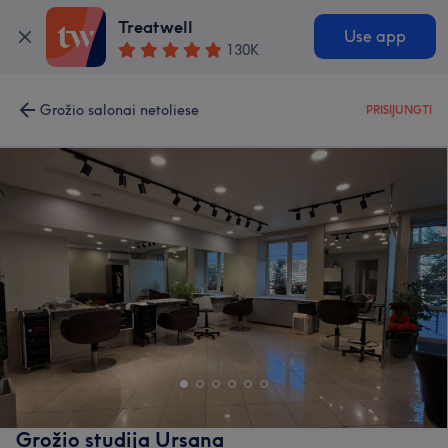
Treatwell
Use app
130K
Grožio salonai netoliese
PRISIJUNGTI
Grožio studija Ursana