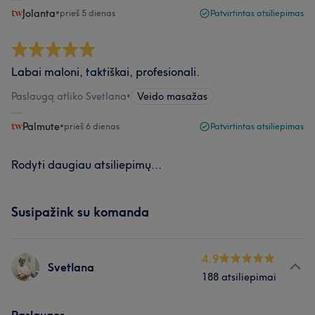
Jolanta
•
prieš 5 dienas
Patvirtintas atsiliepimas
Labai maloni, taktiškai, profesionali.
Paslaugą atliko Svetlana
•
Veido masažas
Palmute
•
prieš 6 dienas
Patvirtintas atsiliepimas
Rodyti daugiau atsiliepimų...
Susipažink su komanda
4.9
Svetlana
188 atsiliepimai