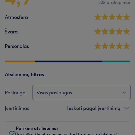
302 atsiliepimai
Atmosfera
Švara
Personalas
Atsiliepimų filtras
Paslauga
Visos paslaugos
Įvertinimas
Ieškoti pagal įvertinimą
Patikimi atsiliepimai
Tai mūsų klientų nuomonė, tad tu žinai, ko tikėtis iš