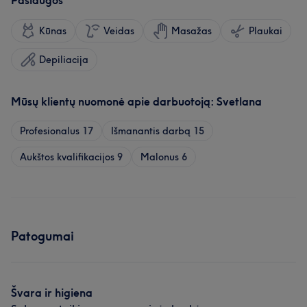
Paslaugos
Kūnas
Veidas
Masažas
Plaukai
Depiliacija
Mūsų klientų nuomonė apie darbuotoją: Svetlana
Profesionalus
17
Išmanantis darbą
15
Aukštos kvalifikacijos
9
Malonus
6
Patogumai
Švara ir higiena