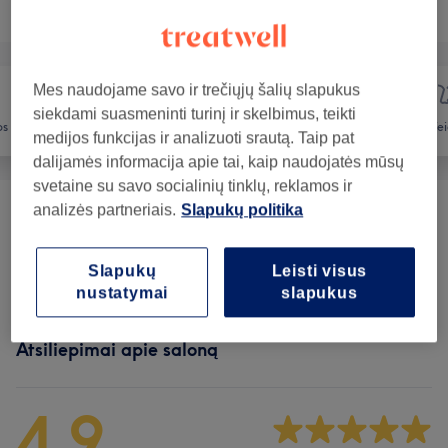
Teikiamos paslaugos
Mes naudojame savo ir trečiųjų šalių slapukus
siekdami suasmeninti turinį ir skelbimus, teikti
os
Plaukai
Depiliacija
Vei
medijos funkcijas ir analizuoti srautą. Taip pat
dalijamės informacija apie tai, kaip naudojatės mūsų
svetaine su savo socialinių tinklų, reklamos ir
analizės partneriais.
Slapukų politika
Depiliacija
(
3
)
nuo 16€
Ilgalaikis Plaukų Šalinimas
(
2
)
nuo 22€
Slapukų
Leisti visus
nustatymai
slapukus
Atsiliepimai apie saloną
4,9