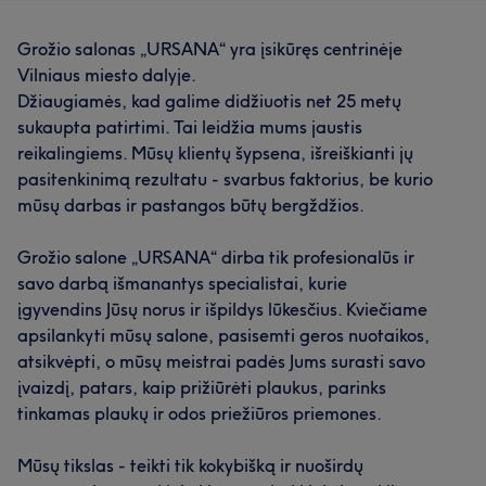
Grožio salonas „URSANA“ yra įsikūręs centrinėje
Vilniaus miesto dalyje.
Džiaugiamės, kad galime didžiuotis net 25 metų
sukaupta patirtimi. Tai leidžia mums jaustis
reikalingiems. Mūsų klientų šypsena, išreiškianti jų
pasitenkinimą rezultatu - svarbus faktorius, be kurio
mūsų darbas ir pastangos būtų bergždžios.
Grožio salone „URSANA“ dirba tik profesionalūs ir
savo darbą išmanantys specialistai, kurie
įgyvendins Jūsų norus ir išpildys lūkesčius. Kviečiame
apsilankyti mūsų salone, pasisemti geros nuotaikos,
atsikvėpti, o mūsų meistrai padės Jums surasti savo
įvaizdį, patars, kaip prižiūrėti plaukus, parinks
tinkamas plaukų ir odos priežiūros priemones.
Mūsų tikslas - teikti tik kokybišką ir nuoširdų