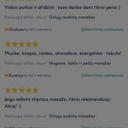
Viskas puikiai ir atidziai , savo darba daro tikrai gerai:)
Paslaugą atliko 𝒜𝓁𝒾𝓃𝒶
•
Giliųjų audinių masažas
Gintare
•
prieš 2 mėnesius
Patvirtintas atsiliepimas
Muzika, kvapai, rankos, atmosfera, energetika - tobula!
Paslaugą atliko 𝒜𝓁𝒾𝓃𝒶
•
Nugaros, kaklo ir pečių masažas
Eurelija
•
prieš 3 mėnesius
Patvirtintas atsiliepimas
Jeigu ieškote stipraus masažo, tikrai rekomenduoju
Aliną! :)
Paslaugą atliko 𝒜𝓁𝒾𝓃𝒶
•
Giliųjų audinių masažas