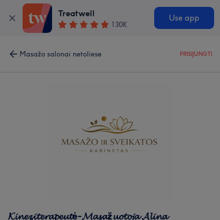
Treatwell
Use app
130K
Masažo salonai netoliese
PRISIJUNGTI
𝓚𝓲𝓷𝓮𝔃𝓲𝓽𝓮𝓻𝓪𝓹𝓮𝓾𝓽ė-𝓜𝓪𝓼𝓪ž𝓾𝓸𝓽𝓸𝓳𝓪 𝓐𝓵𝓲𝓷𝓪