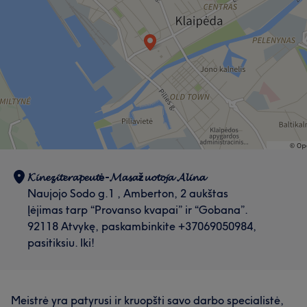
𝓚𝓲𝓷𝓮𝔃𝓲𝓽𝓮𝓻𝓪𝓹𝓮𝓾𝓽ė-𝓜𝓪𝓼𝓪ž𝓾𝓸𝓽𝓸𝓳𝓪 𝓐𝓵𝓲𝓷𝓪
Naujojo Sodo g.1 , Amberton, 2 aukštas
Įėjimas tarp “Provanso kvapai” ir “Gobana”.
92118 Atvykę, paskambinkite +37069050984,
pasitiksiu. Iki!
Meistrė yra patyrusi ir kruopšti savo darbo specialistė,