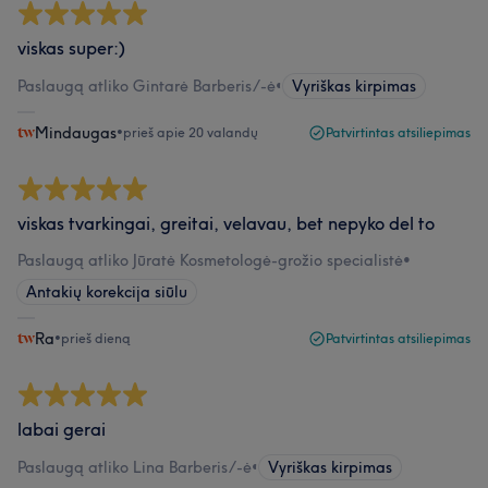
viskas super:)
Paslaugą atliko Gintarė Barberis/-ė
•
Vyriškas kirpimas
Mindaugas
•
prieš apie 20 valandų
Patvirtintas atsiliepimas
viskas tvarkingai, greitai, velavau, bet nepyko del to
Paslaugą atliko Jūratė Kosmetologė-grožio specialistė
•
Antakių korekcija siūlu
Ra
•
prieš dieną
Patvirtintas atsiliepimas
labai gerai
Paslaugą atliko Lina Barberis/-ė
•
Vyriškas kirpimas