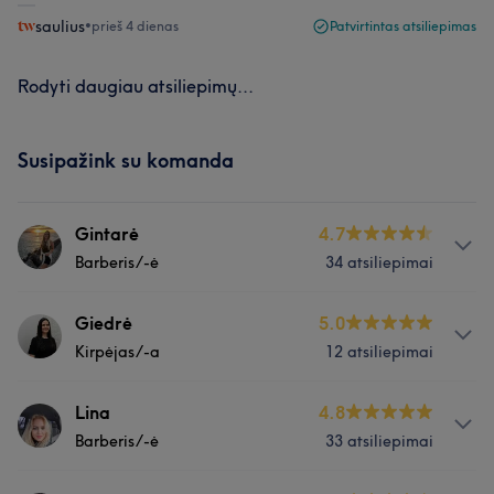
saulius
•
prieš 4 dienas
Patvirtintas atsiliepimas
Rodyti daugiau atsiliepimų...
Susipažink su komanda
Gintarė
4.7
Barberis/-ė
34 atsiliepimai
Apie
Giedrė
5.0
Kirpėjas/-a
12 atsiliepimai
Esu vyriškų kirpimų meistrė. Moku išklausyti, greitai ir
gražiai sukurti tvarką ant galvos – būtent taip, kaip
patinka tau. Esu kalbi, draugiška ir visada su gera
Paslaugos
Lina
4.8
nuotaika! ☀️
Barberis/-ė
33 atsiliepimai
Plaukai
Paslaugos