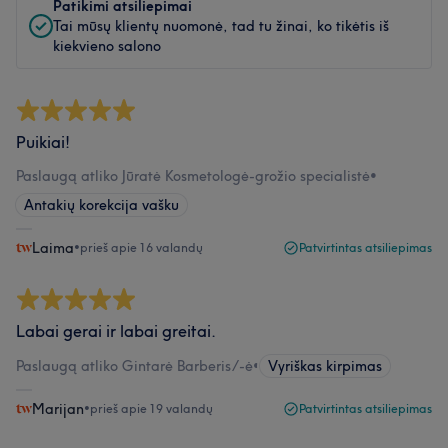
Patikimi atsiliepimai
Tai mūsų klientų nuomonė, tad tu žinai, ko tikėtis iš
kiekvieno salono
Puikiai!
Paslaugą atliko Jūratė Kosmetologė-grožio specialistė
•
Antakių korekcija vašku
Laima
•
prieš apie 16 valandų
Patvirtintas atsiliepimas
Labai gerai ir labai greitai.
Paslaugą atliko Gintarė Barberis/-ė
•
Vyriškas kirpimas
Marijan
•
prieš apie 19 valandų
Patvirtintas atsiliepimas