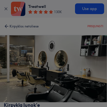
Treatwell
Use app
130K
Kirpyklos netoliese
PRISIJUNGTI
Kirpykla Junok'e