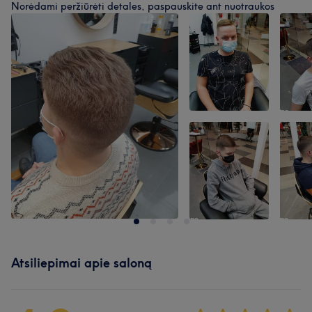
Norėdami peržiūrėti detales, paspauskite ant nuotraukos
Atsiliepimai apie saloną