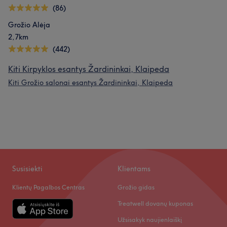
(86)
Grožio Alėja
2,7km
(442)
Kiti Kirpyklos esantys Žardininkai, Klaipeda
Kiti Grožio salonai esantys Žardininkai, Klaipeda
Susisiekti
Klientams
Klientų Pagalbos Centras
Grožio gidas
Treatwell dovanų kuponas
Užsisakyk naujienlaiškį