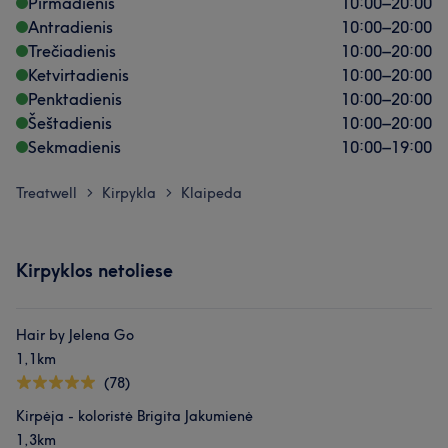
Pirmadienis
10:00
–
20:00
Antradienis
10:00
–
20:00
Trečiadienis
10:00
–
20:00
Ketvirtadienis
10:00
–
20:00
Penktadienis
10:00
–
20:00
Šeštadienis
10:00
–
20:00
Sekmadienis
10:00
–
19:00
Treatwell
Kirpykla
Klaipeda
>
>
Kirpyklos netoliese
Hair by Jelena Go
1,1km
(78)
Kirpėja - koloristė Brigita Jakumienė
1,3km