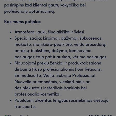
pasirūpins kad klientai gautų kokybišką bei
profesionalų aptarnavimą.
Kas mums patinka:
Atmosfera: jauki, šiuolaikiška ir šviesi.
Specializacija: kirpimai, dažymai, šukuosenos,
makiažo, manikiūro-pedikiūro, veido procedūrų,
antakių-blakstienų dažymo, laminavimo
paslaugos; taip pat ir auskarų vėrimo paslaugos.
Naudojami prekių ženklai ir produktai: salone
dirbama tik su profesionaliomis Four Reasons,
Emmediciotto, Wella, Subrina Professional,
Nuovelle priemonėmis, vienkartiniais ar
dezinfekuotais ir steriliais įrankiais bei
profesionalia kosmetika.
Papildomi akcentai: lengvas susisiekimas viešuoju
transportu.