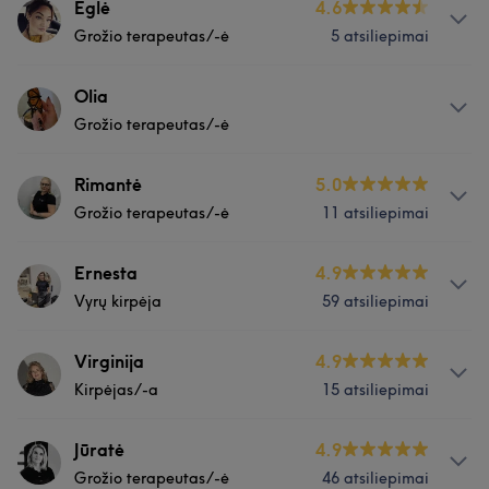
Paslaugos
Eglė
4.6
Grožio terapeutas/-ė
5 atsiliepimai
Plaukai
Kūnas
Plaukai
Paslaugos
Olia
Darbų galerija
Grožio terapeutas/-ė
Nagai
Paslaugos
Rimantė
5.0
Grožio terapeutas/-ė
11 atsiliepimai
Nagai
Veidas
Paslaugos
Ernesta
4.9
Vyrų kirpėja
59 atsiliepimai
Nagai
Veidas
Depiliacija
Paslaugos
Virginija
4.9
Kirpėjas/-a
15 atsiliepimai
Plaukai
Paslaugos
Jūratė
4.9
Grožio terapeutas/-ė
46 atsiliepimai