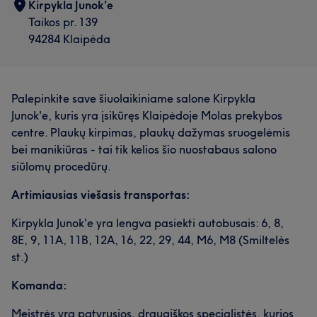
Kirpykla Junok'e
Taikos pr. 139
94284 Klaipėda
Palepinkite save šiuolaikiniame salone Kirpykla
Junok'e, kuris yra įsikūręs Klaipėdoje Molas prekybos
centre. Plaukų kirpimas, plaukų dažymas sruogelėmis
bei manikiūras - tai tik kelios šio nuostabaus salono
siūlomų procedūrų.
Artimiausias viešasis transportas:
Kirpykla Junok'e yra lengva pasiekti autobusais: 6, 8,
8E, 9, 11A, 11B, 12A, 16, 22, 29, 44, M6, M8 (Smiltelės
st.)
Komanda:
Meistrės yra patyrusios, draugiškos specialistės, kurios