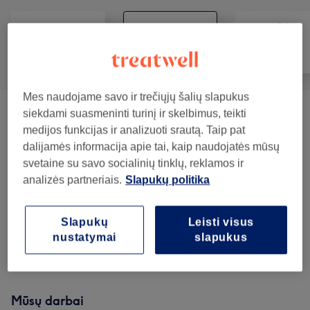
Visos paslaugos
Plaukai
Nagai
Mes naudojame savo ir trečiųjų šalių slapukus
siekdami suasmeninti turinį ir skelbimus, teikti
Plaukų Dažymas Sruogelėmis
(
2
)
nuo 100€
medijos funkcijas ir analizuoti srautą. Taip pat
dalijamės informacija apie tai, kaip naudojatės mūsų
Plaukų Džiovinimas
(
1
)
30€
svetaine su savo socialinių tinklų, reklamos ir
analizės partneriais.
Slapukų politika
Plaukų Dažymas
(
11
)
nuo 60€
Vyrų Kirpimas
(
3
)
nuo 15€
Slapukų
Leisti visus
nustatymai
slapukus
Kirpimas
(
1
)
35€
Mūsų darbai