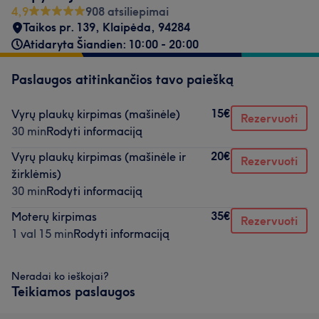
4,9
908 atsiliepimai
Taikos pr. 139
,
Klaipėda
,
94284
Atidaryta Šiandien: 10:00 - 20:00
Paslaugos atitinkančios tavo paiešką
15€
Vyrų plaukų kirpimas (mašinėle)
Rezervuoti
30 min
Rodyti informaciją
20€
Vyrų plaukų kirpimas (mašinėle ir
Rezervuoti
žirklėmis)
30 min
Rodyti informaciją
35€
Moterų kirpimas
Rezervuoti
1 val 15 min
Rodyti informaciją
Neradai ko ieškojai?
Teikiamos paslaugos