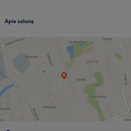
Plaukai
Paslaugos
Apie saloną
Kūnas
Veidas
Masažas
Depiliacija
Medicininė estetika
Mūsų klientų nuomonė apie darbuotoją: Jūratė
Išmanantis darbą
5