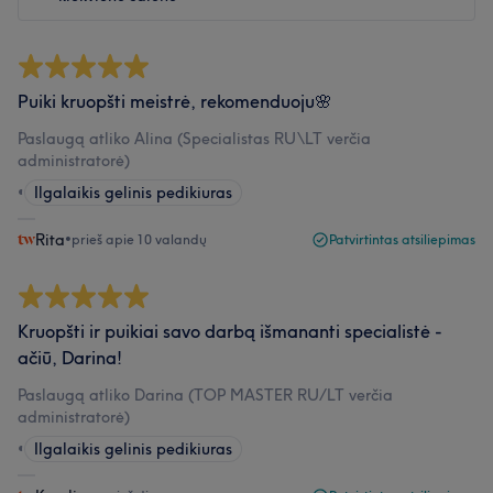
Puiki kruopšti meistrė, rekomenduoju🌸
Paslaugą atliko Alina (Specialistas RU\LT verčia
administratorė)
•
Ilgalaikis gelinis pedikiuras
Rita
•
prieš apie 10 valandų
Patvirtintas atsiliepimas
Kruopšti ir puikiai savo darbą išmananti specialistė -
ačiū, Darina!
Paslaugą atliko Darina (TOP MASTER RU/LT verčia
administratorė)
•
Ilgalaikis gelinis pedikiuras