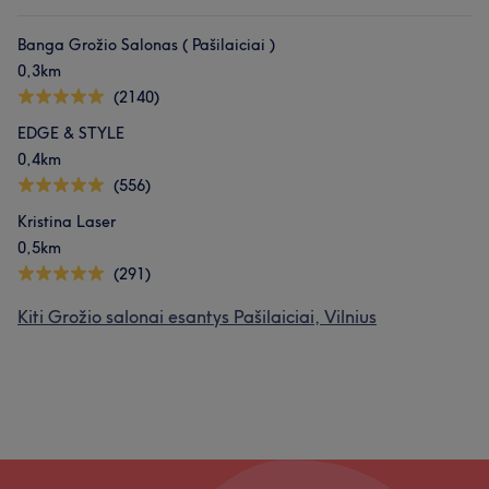
Banga Grožio Salonas ( Pašilaiciai )
0,3km
(2140)
EDGE & STYLE
0,4km
(556)
Kristina Laser
0,5km
(291)
Kiti Grožio salonai esantys Pašilaiciai, Vilnius
Mūsų klientų nuomonė apie darbuotoją: Renata
Profesionalus
25
Kruopštus
20