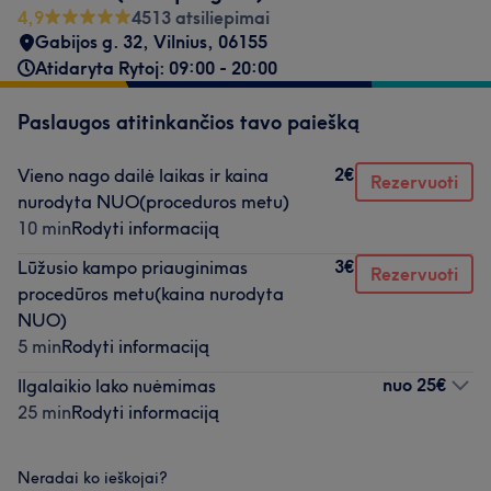
4,9
4513 atsiliepimai
Gabijos g. 32, Vilnius
,
06155
Atidaryta Rytoj: 09:00 - 20:00
Paslaugos atitinkančios tavo paiešką
2€
Vieno nago dailė laikas ir kaina
Rezervuoti
nurodyta NUO(proceduros metu)
10 min
Rodyti informaciją
3€
Lūžusio kampo priauginimas
Rezervuoti
procedūros metu(kaina nurodyta
NUO)
5 min
Rodyti informaciją
nuo
25€
Ilgalaikio lako nuėmimas
25 min
Rodyti informaciją
Neradai ko ieškojai?