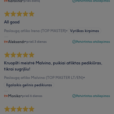
Karolina
•
prieš dieną
Patvirtintas atsiliepimas
All good
Paslaugą atliko Irena (TOP MASTER)
•
Vyriškas kirpimas
Aleksandr
•
prieš 3 dienas
Patvirtintas atsiliepimas
Kruopšti meistrė Malvina, puikiai atliktas pedikiūras,
tikrai sugrįšiu!
Paslaugą atliko Malvina (TOP MASTER LT/EN)
•
Ilgalaikis gelinis pedikiuras
Monika
•
prieš 6 dienas
Patvirtintas atsiliepimas