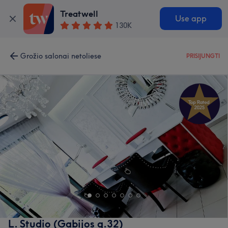
Treatwell
Use app
130K
Grožio salonai netoliese
PRISIJUNGTI
L. Studio (Gabijos g.32)