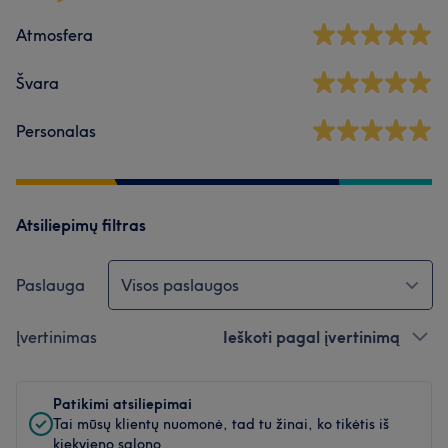
Atmosfera
Švara
Personalas
Atsiliepimų filtras
Paslauga
Visos paslaugos
Įvertinimas
Ieškoti pagal įvertinimą
Patikimi atsiliepimai
Tai mūsų klientų nuomonė, tad tu žinai, ko tikėtis iš
kiekvieno salono