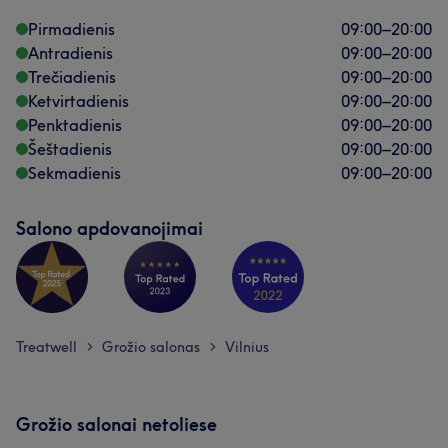
Pirmadienis
09:00
–
20:00
Antradienis
09:00
–
20:00
Trečiadienis
09:00
–
20:00
Ketvirtadienis
09:00
–
20:00
Penktadienis
09:00
–
20:00
Šeštadienis
09:00
–
20:00
Sekmadienis
09:00
–
20:00
Salono apdovanojimai
Mūsų klientų nuomonė apie darbuotoją: Alina
Kruopštus
6
Treatwell
Grožio salonas
Vilnius
>
>
Grožio salonai netoliese