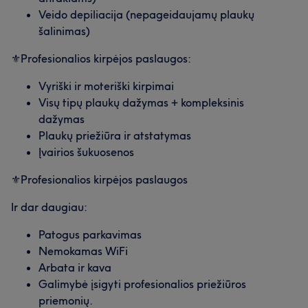
Veido depiliacija (nepageidaujamų plaukų
šalinimas)
⚜️Profesionalios kirpėjos paslaugos:
Vyriški ir moteriški kirpimai
Visų tipų plaukų dažymas + kompleksinis
dažymas
Plaukų priežiūra ir atstatymas
Mūsų klientų nuomonė apie darbuotoją: Ana
Įvairios šukuosenos
⚜️Profesionalios kirpėjos paslaugos
Profesionalus
10
Aukštos kvalifikacijos
8
Ir dar daugiau:
Dėmesingas detalėms
6
Mūsų klientų nuomonė apie darbuotoją: Irena
Patogus parkavimas
Profesionalus
26
Aukštos kvalifikacijos
22
Nemokamas WiFi
Dėmesingas detalėms
21
Išmanantis darbą
16
Arbata ir kava
Galimybė įsigyti profesionalios priežiūros
priemonių.