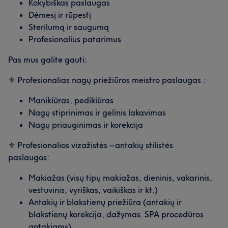
Kokybiškas paslaugas
Dėmesį ir rūpestį
Sterilumą ir saugumą
Profesionalius patarimus
Pas mus galite gauti:
⚜️ Profesionalias nagų priežiūros meistro paslaugas :
Manikiūras, pedikiūras
Nagų stiprinimas ir gelinis lakavimas
Nagų priauginimas ir korekcija
⚜️ Profesionalios vizažistės – antakių stilistės
paslaugos:
Makiažas (visų tipų makiažas, dieninis, vakarinis,
vestuvinis, vyriškas, vaikiškas ir kt.)
Antakių ir blakstienų priežiūra (antakių ir
blakstienų korekcija, dažymas. SPA procedūros
antakiams)