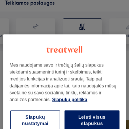
Teikiamos paslaugos
os
Plaukai
Nagai
Depil
Manikiūras
(
13
)
nuo 2€
Mes naudojame savo ir trečiųjų šalių slapukus
siekdami suasmeninti turinį ir skelbimus, teikti
Nagų Priauginimas
(
9
)
nuo 5€
medijos funkcijas ir analizuoti srautą. Taip pat
dalijamės informacija apie tai, kaip naudojatės mūsų
Pedikiūras
(
7
)
nuo 10€
svetaine su savo socialinių tinklų, reklamos ir
analizės partneriais.
Slapukų politika
Mūsų darbai
Norėdami peržiūrėti detales, paspauskite ant nuotraukos
Slapukų
Leisti visus
nustatymai
slapukus