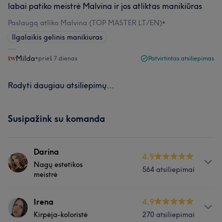
labai patiko meistrė Malvina ir jos atliktas manikiūras
Paslaugą atliko Malvina (TOP MASTER LT/EN)
•
Ilgalaikis gelinis manikiuras
Milda
•
prieš 7 dienas
Patvirtintas atsiliepimas
Rodyti daugiau atsiliepimų...
Susipažink su komanda
Darina
4.9
Nagų estetikos
564 atsiliepimai
meistrė
Apie
Irena
4.9
Kirpėja-koloristė
270 atsiliepimai
L.Studio nagų estetikos meistrė Darina . Sertifikuota