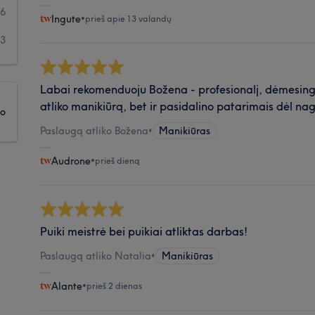
46
Ingute
•
prieš apie 13 valandų
43
Labai rekomenduoju Božena - profesionalj, dėmesinga
atliko manikiūrą, bet ir pasidalino patarimais dėl nag
ko
Paslaugą atliko Božena
•
Manikiūras
Audrone
•
prieš dieną
Puiki meistrė bei puikiai atliktas darbas!
Paslaugą atliko Natalia
•
Manikiūras
Alante
•
prieš 2 dienas