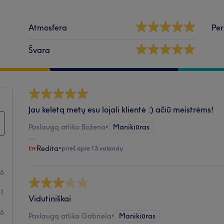
Atmosfera
Per
Švara
Jau keletą metų esu lojali klientė :) ačiū meistrėms!
Paslaugą atliko Božena
•
Manikiūras
Redita
•
prieš apie 13 valandų
96
61
Vidutiniškai
96
Paslaugą atliko Gabriela
•
Manikiūras