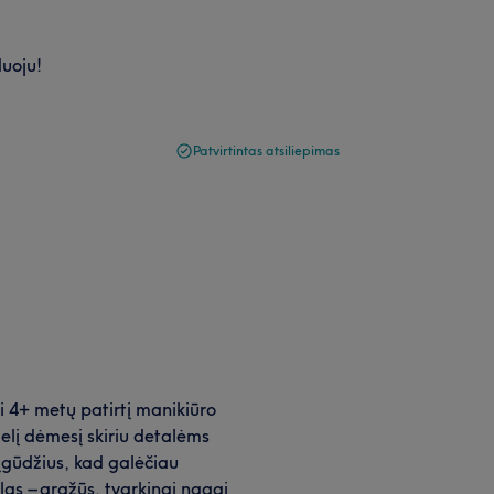
duoju!
Patvirtintas atsiliepimas
ti 4+ metų patirtį manikiūro
idelį dėmesį skiriu detalėms
įgūdžius, kad galėčiau
slas – gražūs, tvarkingi nagai