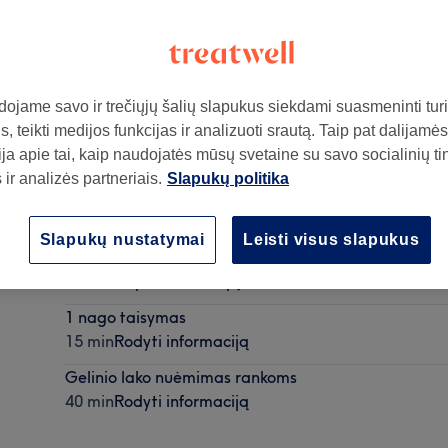
ojame savo ir trečiųjų šalių slapukus siekdami suasmeninti turin
, teikti medijos funkcijas ir analizuoti srautą. Taip pat dalijamės
ja apie tai, kaip naudojatės mūsų svetaine su savo socialinių ti
ir analizės partneriais.
Slapukų politika
ą
Vieno nago paprastas nagų dizainas (lipdukai, bliz
Slapukų nustatymai
Leisti visus slapukus
klijavimas)
5 min
Rodyti informaciją
1 nago taisymas
15 min
Rodyti informaciją
Gelinio lako nuėmimas rankoms
40 min
Rodyti informaciją