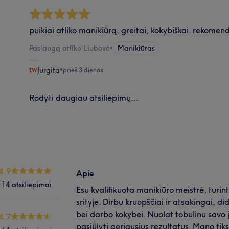
puikiai atliko manikiūrą, greitai, kokybiškai. rekomen
Paslaugą atliko Liubovė
•
Manikiūras
Jurgita
•
prieš 3 dienas
Rodyti daugiau atsiliepimų...
4.9
Apie
14 atsiliepimai
Esu kvalifikuota manikiūro meistrė, turin
srityje. Dirbu kruopščiai ir atsakingai, d
bei darbo kokybei. Nuolat tobulinu savo 
4.7
pasiūlyti geriausius rezultatus. Mano tik