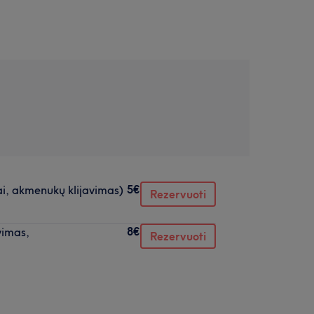
5€
ai, akmenukų klijavimas)
Rezervuoti
8€
vimas,
Rezervuoti