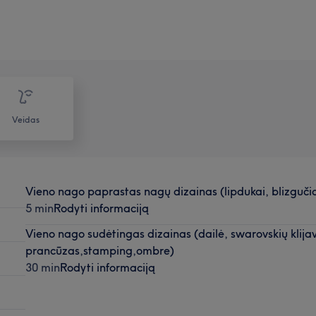
Veidas
Vieno nago paprastas nagų dizainas (lipdukai, blizguči
5 min
Rodyti informaciją
Vieno nago sudėtingas dizainas (dailė, swarovskių klija
prancūzas,stamping,ombre)
30 min
Rodyti informaciją