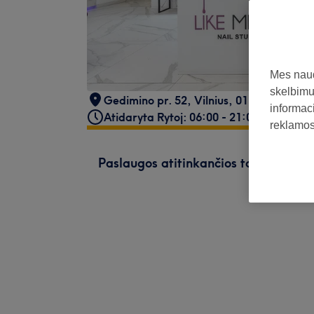
Mes naud
skelbimus
Gedimino pr. 52
,
Vilnius
,
01110
informaci
Atidaryta Rytoj: 06:00 - 21:00
reklamos 
Paslaugos atitinkančios tavo paiešk