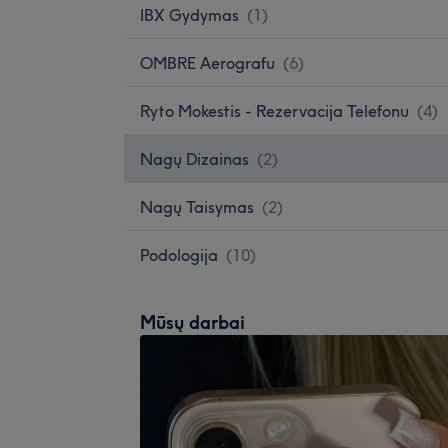
IBX Gydymas
(
1
)
OMBRE Aerografu
(
6
)
Ryto Mokestis - Rezervacija Telefonu
(
4
)
Nagų Dizainas
(
2
)
Nagų Taisymas
(
2
)
Podologija
(
10
)
Mūsų darbai