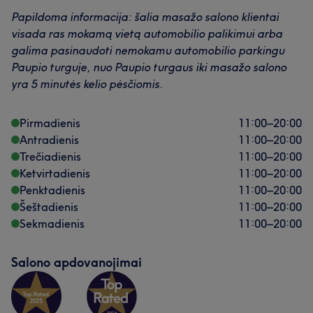
Papildoma informacija:
šalia masažo salono klientai
visada ras mokamą vietą automobilio palikimui arba
galima pasinaudoti nemokamu automobilio parkingu
Paupio turguje, nuo Paupio turgaus iki masažo salono
yra 5 minutės kelio pėsčiomis.
Pirmadienis
11:00
–
20:00
Antradienis
11:00
–
20:00
Trečiadienis
11:00
–
20:00
Ketvirtadienis
11:00
–
20:00
Penktadienis
11:00
–
20:00
Šeštadienis
11:00
–
20:00
Sekmadienis
11:00
–
20:00
Salono apdovanojimai