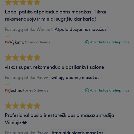
Labai patiko atpalaiduojantis masažas. Tikrai
rekomenduoju ir mielai sugrįšiu dar kartą!
Paslaugą atliko Winnie
•
Atpalaiduojantis masažas
Vykinta
•
prieš 2 dienas
Patvirtintas atsiliepimas
viskas super. rekomenduoju apsilankyt salone
Paslaugą atliko Paew
•
Giliųjų audinių masažas
Justina
•
prieš 5 dienas
Patvirtintas atsiliepimas
Profesionaliausia ir estateškiausia masazu studija
Vilniuje ❤️
Paslaugą atliko Paew
•
Atpalaiduojantis masažas