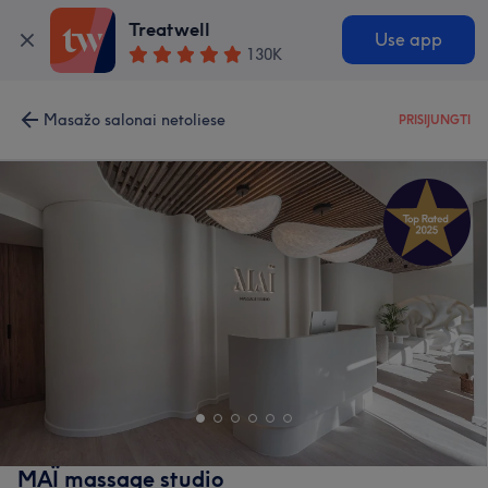
Treatwell
Use app
130K
Masažo salonai netoliese
PRISIJUNGTI
MAÏ massage studio