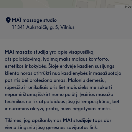
MAÏ massage studio
11341 Aukštaičių g. 5, Vilnius
MAI masažo studija
yra apie visapusišką
atsipalaidavimą, lydimą maksimalaus komforto,
estetikos ir kokybės. Šioje erdvėje kasdien susijungs
kliento noras atitrūkti nuo kasdienybės ir masažuotojo
patirtis bei profesionalumas. Maloniu dėmesiu,
rūpesčiu ir unikaliais prisilietimais sieksime sukurti
nepamirštamą išskirtinumo pojūtį. Įvairios masažo
technikos ne tik atpalaiduos jūsų įsitempusį kūną, bet
ir nuramins aktyvų protą, nuvis negatyvias mintis.
Tikimės, jog apsilankymas
MAI studijoje
taps dar
vienu žingsniu jūsų geresnės savijautos link.