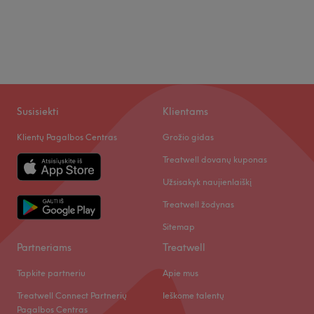
Susisiekti
Klientams
Klientų Pagalbos Centras
Grožio gidas
Treatwell dovanų kuponas
Užsisakyk naujienlaiškį
Treatwell žodynas
Sitemap
Partneriams
Treatwell
Tapkite partneriu
Apie mus
Treatwell Connect Partnerių
Ieškome talentų
Pagalbos Centras