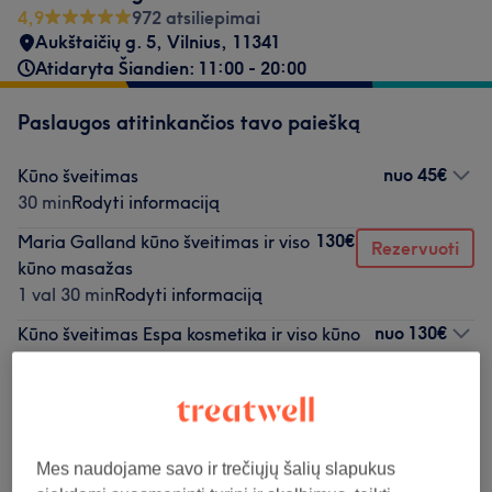
4,9
972 atsiliepimai
Aukštaičių g. 5, Vilnius
,
11341
Atidaryta Šiandien: 11:00 - 20:00
Paslaugos atitinkančios tavo paiešką
nuo
45€
Kūno šveitimas
30 min
Rodyti informaciją
130€
Maria Galland kūno šveitimas ir viso
Rezervuoti
kūno masažas
1 val 30 min
Rodyti informaciją
nuo
130€
Kūno šveitimas Espa kosmetika ir viso kūno
masažas
1 val 30 min - 2 val
Rodyti informaciją
Neradai ko ieškojai?
Mes naudojame savo ir trečiųjų šalių slapukus
Teikiamos paslaugos