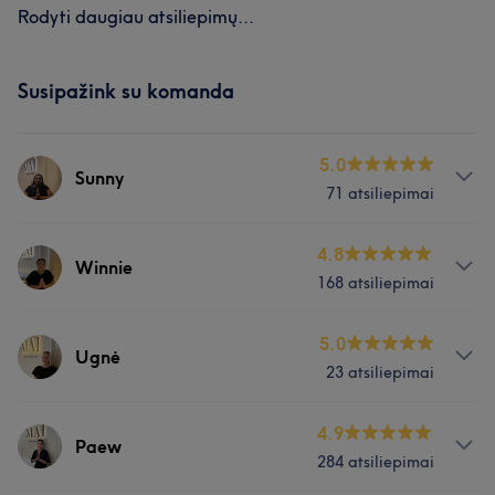
Rodyti daugiau atsiliepimų...
Susipažink su komanda
5.0
Sunny
71 atsiliepimai
Paslaugos
4.8
Winnie
168 atsiliepimai
Kūnas
Masažas
Paslaugos
5.0
Ugnė
Mūsų klientų nuomonė apie darbuotoją: Sunny
23 atsiliepimai
Kūnas
Masažas
Išmanantis darbą
5
Paslaugos
4.9
Paew
Mūsų klientų nuomonė apie darbuotoją: Winnie
284 atsiliepimai
Kūnas
Masažas