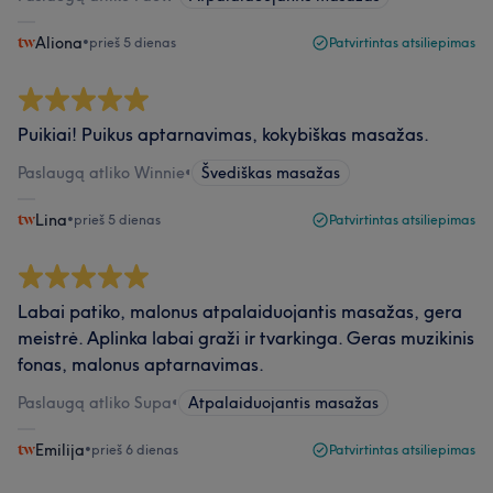
Aliona
•
prieš 5 dienas
Patvirtintas atsiliepimas
Puikiai! Puikus aptarnavimas, kokybiškas masažas.
Paslaugą atliko Winnie
•
Švediškas masažas
Lina
•
prieš 5 dienas
Patvirtintas atsiliepimas
Labai patiko, malonus atpalaiduojantis masažas, gera
meistrė. Aplinka labai graži ir tvarkinga. Geras muzikinis
fonas, malonus aptarnavimas.
Paslaugą atliko Supa
•
Atpalaiduojantis masažas
Emilija
•
prieš 6 dienas
Patvirtintas atsiliepimas