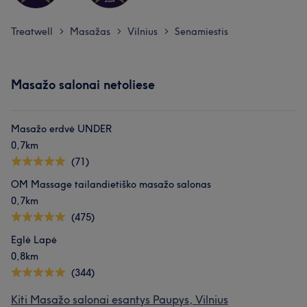
Treatwell
Masažas
Vilnius
Senamiestis
>
>
>
Masažo salonai netoliese
Masažo erdvė UNDER
0,7km
(71)
OM Massage tailandietiško masažo salonas
0,7km
(475)
Eglė Lapė
0,8km
(344)
Kiti Masažo salonai esantys Paupys, Vilnius