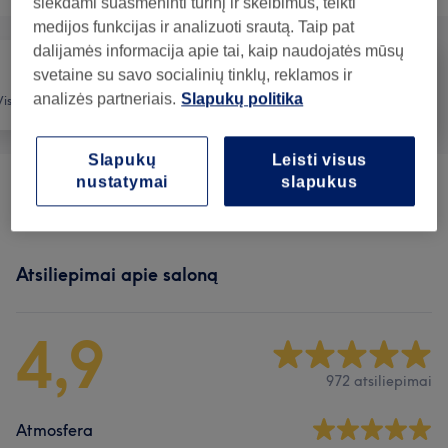
siekdami suasmeninti turinį ir skelbimus, teikti
medijos funkcijas ir analizuoti srautą. Taip pat
dalijamės informacija apie tai, kaip naudojatės mūsų
svetaine su savo socialinių tinklų, reklamos ir
analizės partneriais.
Slapukų politika
Visos paslaugos
Masažas
Kūnas
Slapukų
Leisti visus
nustatymai
slapukus
Kūno Procedūros
(
9
)
nuo 45€
Atsiliepimai apie saloną
4,9
972 atsiliepimai
Atmosfera