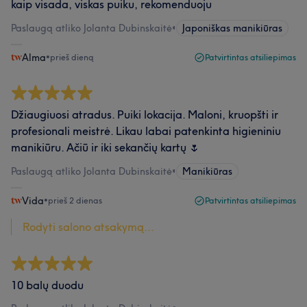
kaip visada, viskas puiku, rekomenduoju
Paslaugą atliko Jolanta Dubinskaitė
•
Japoniškas manikiūras
Alma
•
prieš dieną
Patvirtintas atsiliepimas
Džiaugiuosi atradus. Puiki lokacija. Maloni, kruopšti ir
profesionali meistrė. Likau labai patenkinta higieniniu
manikiūru. Ačiū ir iki sekančių kartų 🌷
Paslaugą atliko Jolanta Dubinskaitė
•
Manikiūras
Vida
•
prieš 2 dienas
Patvirtintas atsiliepimas
Rodyti salono atsakymą...
10 balų duodu