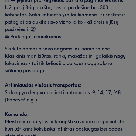
🚶‍♀️‍➡️ Įėjimas pro Regsedos pastato pagrindines duris.
Užlipus į 3-ią aukštą, tiesiai po dešine bus 303
kabinetas. Šalia kabineto yra laukiamasis. Prisėskite ir
patogiai palaukite savo vizito laiko - aš ateisiu Jūsų
pasikviesti. 🏖️
🚘 Parkingas
nemokamas
.
Skirkite dėmesio savo nagams jaukiame salone.
Klasikinis manikiūras, rankų masažas ir ilgalaikis nagų
lakavimas - tai tik kelios šio puikaus nagų salono
siūlomų paslaugų.
Artimiausias viešasis transportas:
Saloną yra lengva pasiekti autobusais: 9, 14, 17, M8
(Panevėžio g.).
Komanda:
Meistrė yra patyrusi ir kruopšti savo darbo specialistė,
kuri užtikrins kokybiškai atliktas paslaugas bei padės