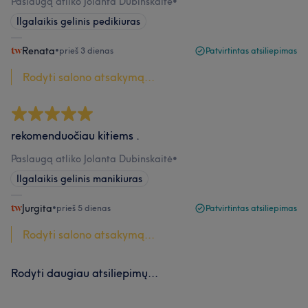
Paslaugą atliko Jolanta Dubinskaitė
•
Ilgalaikis gelinis pedikiuras
Renata
•
prieš 3 dienas
Patvirtintas atsiliepimas
Rodyti salono atsakymą...
rekomenduočiau kitiems .
Paslaugą atliko Jolanta Dubinskaitė
•
Ilgalaikis gelinis manikiuras
Jurgita
•
prieš 5 dienas
Patvirtintas atsiliepimas
Rodyti salono atsakymą...
Rodyti daugiau atsiliepimų...