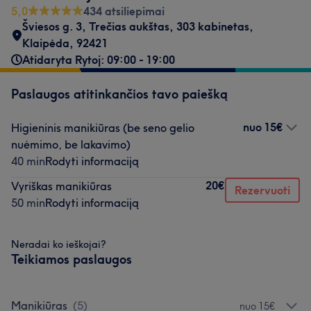
5,0
434 atsiliepimai
Šviesos g. 3
,
Trečias aukštas, 303 kabinetas
,
Klaipėda
,
92421
Atidaryta Rytoj: 09:00 - 19:00
Paslaugos atitinkančios tavo paiešką
nuo
15€
Higieninis manikiūras (be seno gelio
nuėmimo, be lakavimo)
40 min
Rodyti informaciją
20€
Vyriškas manikiūras
Rezervuoti
50 min
Rodyti informaciją
Neradai ko ieškojai?
Teikiamos paslaugos
Manikiūras
(
5
)
nuo 15€