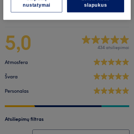
nustatymai
slapukus
Atsiliepimai apie saloną
5,0
434 atsiliepimai
Atmosfera
Švara
Personalas
Atsiliepimų filtras