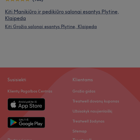
Kiti Manikiūro ir pedikiūro salonai esantys Plytine,
Klaipeda
Kiti Grožio salonai esantys Plytine, Klaipeda
Susisiekti
Klientams
Klientų Pagalbos Centras
Grožio gidas
Treatwell dovanų kuponas
Užsisakyk naujienlaiškį
Treatwell žodynas
Sitemap