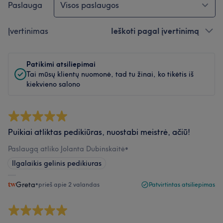
Paslauga
Visos paslaugos
Įvertinimas
Ieškoti pagal įvertinimą
Patikimi atsiliepimai
Tai mūsų klientų nuomonė, tad tu žinai, ko tikėtis iš
kiekvieno salono
Puikiai atliktas pedikiūras, nuostabi meistrė, ačiū!
Paslaugą atliko Jolanta Dubinskaitė
•
Ilgalaikis gelinis pedikiuras
Greta
•
prieš apie 2 valandas
Patvirtintas atsiliepimas