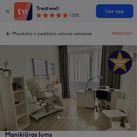
Treatwell
Use app
130K
Manikiūro ir pedikiūro salonai netoliese
PRISIJUNGTI
Manikiūras Jums