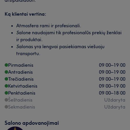
atsipalaiduoti.
Ką klientai vertina:
Atmosfera rami ir profesionali.
S
alone naudojami tik profesionalūs prekių ženklai
ir produktai.
S
alonas yra lengvai pasiekiamas viešuoju
transportu.
Pirmadienis
09:00
–
19:00
Antradienis
09:00
–
19:00
Trečiadienis
09:00
–
19:00
Ketvirtadienis
09:00
–
19:00
Penktadienis
09:00
–
18:00
Šeštadienis
Uždaryta
Sekmadienis
Uždaryta
Salono apdovanojimai