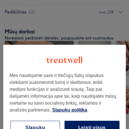
Pedikiūras
(
2
)
nuo 20€
Mūsų darbai
Norėdami peržiūrėti detales, paspauskite ant nuotraukos
Mes naudojame savo ir trečiųjų šalių slapukus
siekdami suasmeninti turinį ir skelbimus, teikti
medijos funkcijas ir analizuoti srautą. Taip pat
dalijamės informacija apie tai, kaip naudojatės mūsų
svetaine su savo socialinių tinklų, reklamos ir
analizės partneriais.
Slapukų politika
Slapukų
Leisti visus