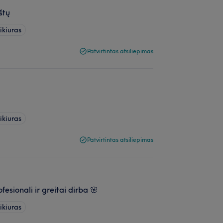
štų
ikiuras
Patvirtintas atsiliepimas
ikiuras
Patvirtintas atsiliepimas
fesionali ir greitai dirba 🌸
ikiuras