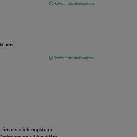
Patvirtintas atsiliepimas
ikiuras
Patvirtintas atsiliepimas
ė. Su meile ir kruopštumu
 Darbe naudoju tik aukštos