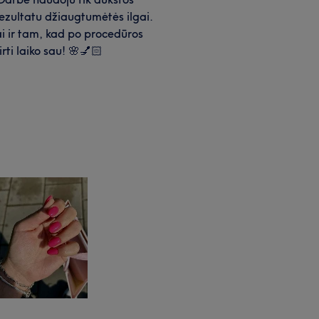
ezultatu džiaugtumėtės ilgai.
i ir tam, kad po procedūros
irti laiko sau! 🌸💅🏻