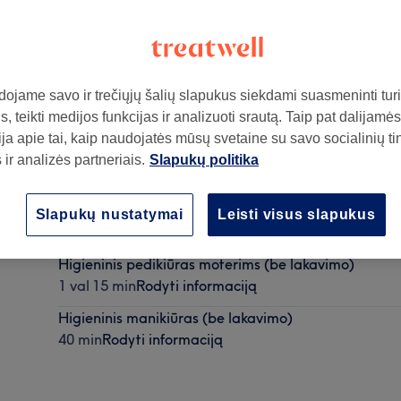
ojame savo ir trečiųjų šalių slapukus siekdami suasmeninti turin
, teikti medijos funkcijas ir analizuoti srautą. Taip pat dalijamės
ja apie tai, kaip naudojatės mūsų svetaine su savo socialinių ti
ir analizės partneriais.
Slapukų politika
ą
Gelinio lako nuėmimas + odelių sutvarkymas (Kojų n
Slapukų nustatymai
Leisti visus slapukus
45 min
Rodyti informaciją
Higieninis pedikiūras moterims (be lakavimo)
1 val 15 min
Rodyti informaciją
Higieninis manikiūras (be lakavimo)
40 min
Rodyti informaciją