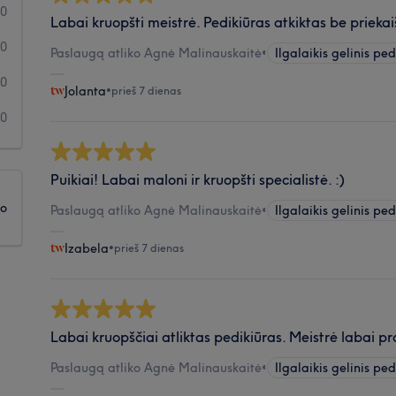
0
Labai kruopšti meistrė. Pedikiūras atkiktas be priekai
0
Paslaugą atliko Agnė Malinauskaitė
•
Ilgalaikis gelinis ped
0
Jolanta
•
prieš 7 dienas
0
Puikiai! Labai maloni ir kruopšti specialistė. :)
ko
Paslaugą atliko Agnė Malinauskaitė
•
Ilgalaikis gelinis ped
Izabela
•
prieš 7 dienas
Labai kruopščiai atliktas pedikiūras. Meistrė labai pro
Paslaugą atliko Agnė Malinauskaitė
•
Ilgalaikis gelinis ped