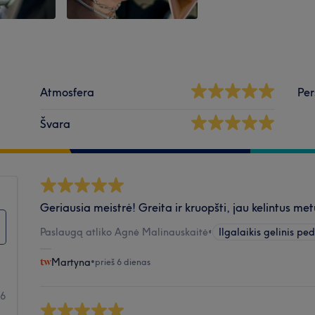
Atmosfera
Per
Švara
Geriausia meistrė! Greita ir kruopšti, jau kelintus met
Paslaugą atliko Agnė Malinauskaitė
•
Ilgalaikis gelinis ped
Martyna
•
prieš 6 dienas
26