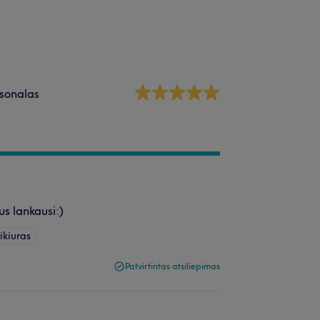
sonalas
us lankausi:)
ikiuras
Patvirtintas atsiliepimas