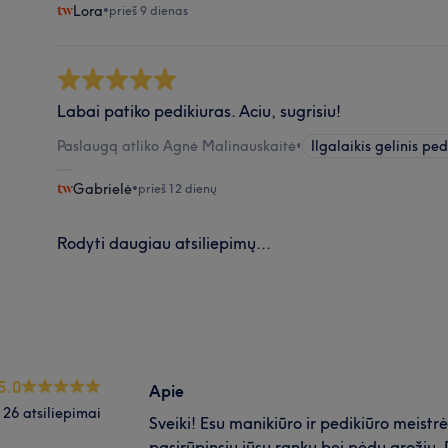
Lora
•
prieš 9 dienas
Labai patiko pedikiuras. Aciu, sugrisiu!
Paslaugą atliko Agnė Malinauskaitė
•
Ilgalaikis gelinis ped
Gabrielė
•
prieš 12 dienų
Rodyti daugiau atsiliepimų...
5.0
Apie
26 atsiliepimai
Sveiki! Esu manikiūro ir pedikiūro meistr
pasirūpinsiu jūsų rankų bei pėdų grožiu.