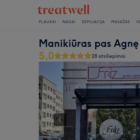
PLAUKAI
NAGAI
DEPILIACIJA
MASAŽAS
V
Manikiūras pas Agnę (
5,0
28 atsiliepimai