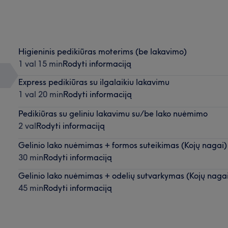
Higieninis pedikiūras moterims (be lakavimo)
1 val 15 min
Rodyti informaciją
Express pedikiūras su ilgalaikiu lakavimu
1 val 20 min
Rodyti informaciją
Pedikiūras su geliniu lakavimu su/be lako nuėmimo
2 val
Rodyti informaciją
Gelinio lako nuėmimas + formos suteikimas (Kojų nagai)
30 min
Rodyti informaciją
Gelinio lako nuėmimas + odelių sutvarkymas (Kojų naga
45 min
Rodyti informaciją