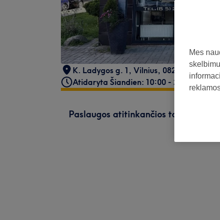
Mes naud
skelbimus
K. Ladygos g. 1
,
Vilnius
,
08235
informaci
Atidaryta Šiandien: 10:00 - 22:00
reklamos 
Paslaugos atitinkančios tavo paiešk