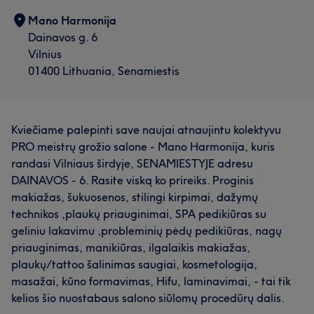
Nagai
Kūnas
Veidas
Depiliacija
Mano Harmonija
Dainavos g. 6
Mūsų klientų nuomonė apie darbuotoją: Greta
Darbų galerija
Vilnius
01400 Lithuania, Senamiestis
Profesionalus
14
Aukštos kvalifikacijos
10
Išmanantis darbą
5
Talentingas
5
Kviečiame palepinti save naujai atnaujintu kolektyvu
PRO meistrų grožio salone - Mano Harmonija, kuris
randasi Vilniaus širdyje, SENAMIESTYJE adresu
DAINAVOS - 6. Rasite viską ko prireiks. Proginis
makiažas, šukuosenos, stilingi kirpimai, dažymų
technikos ,plaukų priauginimai, SPA pedikiūras su
geliniu lakavimu ,probleminių pėdų pedikiūras, nagų
priauginimas, manikiūras, ilgalaikis makiažas,
plaukų/tattoo šalinimas saugiai, kosmetologija,
masažai, kūno formavimas, Hifu, laminavimai, - tai tik
kelios šio nuostabaus salono siūlomų procedūrų dalis.