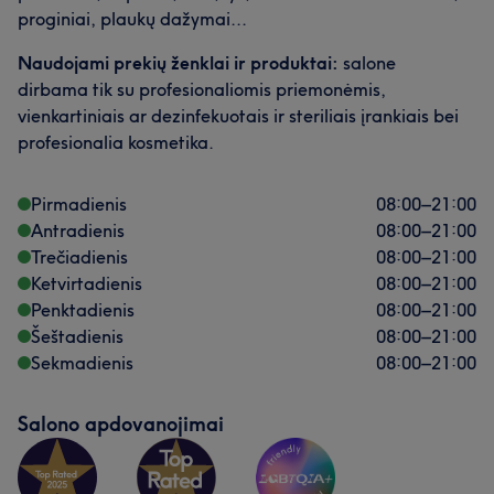
proginiai, plaukų dažymai...
Naudojami prekių ženklai ir produktai:
salone
dirbama tik su profesionaliomis priemonėmis,
vienkartiniais ar dezinfekuotais ir steriliais įrankiais bei
profesionalia kosmetika.
Pirmadienis
08:00
–
21:00
Antradienis
08:00
–
21:00
Trečiadienis
08:00
–
21:00
Ketvirtadienis
08:00
–
21:00
Penktadienis
08:00
–
21:00
Šeštadienis
08:00
–
21:00
Sekmadienis
08:00
–
21:00
Salono apdovanojimai