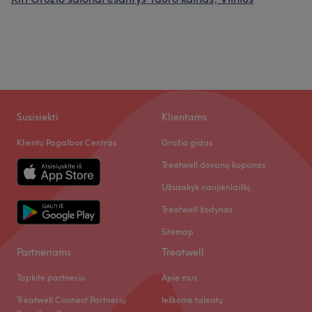
Susisiekti
Klientams
Klientų Pagalbos Centras
Grožio gidas
Treatwell dovanų kuponas
Užsisakyk naujienlaiškį
Treatwell žodynas
Sitemap
Partneriams
Treatwell
Tapkite partneriu
Apie mus
Treatwell Connect Partnerių
Ieškome talentų