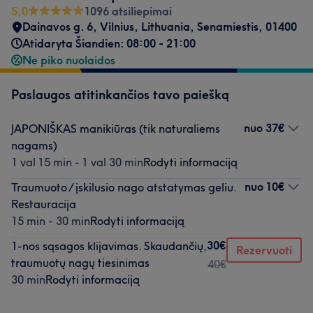
5,0
1096 atsiliepimai
Dainavos g. 6
,
Vilnius
,
Lithuania, Senamiestis
,
01400
Atidaryta Šiandien: 08:00 - 21:00
Ne piko nuolaidos
Paslaugos atitinkančios tavo paiešką
nuo
37€
JAPONIŠKAS manikiūras (tik naturaliems
nagams)
1 val 15 min - 1 val 30 min
Rodyti informaciją
nuo
10€
Traumuoto / įskilusio nago atstatymas geliu.
Restauracija
15 min - 30 min
Rodyti informaciją
30€
1-nos sąsagos klijavimas. Skaudančių,
Rezervuoti
traumuotų nagų tiesinimas
40€
30 min
Rodyti informaciją