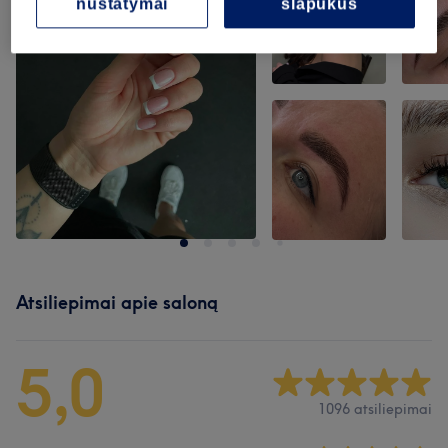
nustatymai
slapukus
Atsiliepimai apie saloną
5,0
1096 atsiliepimai