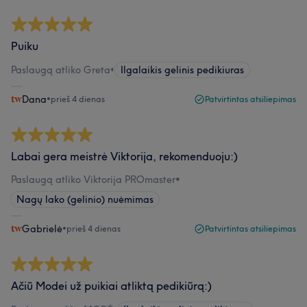
Puiku
Paslaugą atliko Greta
•
Ilgalaikis gelinis pedikiuras
Dana
•
prieš 4 dienas
Patvirtintas atsiliepimas
Labai gera meistrė Viktorija, rekomenduoju:)
Paslaugą atliko Viktorija PROmaster
•
Nagų lako (gelinio) nuėmimas
Gabrielė
•
prieš 4 dienas
Patvirtintas atsiliepimas
Ačiū Modei už puikiai atliktą pedikiūrą:)