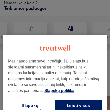
Neradai ko ieškojai?
Teikiamos paslaugos
os
Plaukai
Nagai
Depil
Manikiūras
(
16
)
nuo 10€
Mes naudojame savo ir trečiųjų šalių slapukus
siekdami suasmeninti turinį ir skelbimus, teikti
Pedikiūras
(
11
)
nuo 12€
medijos funkcijas ir analizuoti srautą. Taip pat
dalijamės informacija apie tai, kaip naudojatės mūsų
svetaine su savo socialinių tinklų, reklamos ir
Mūsų darbai
analizės partneriais.
Slapukų politika
Norėdami peržiūrėti detales, paspauskite ant nuotraukos
Slapukų
Leisti visus