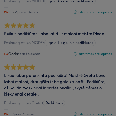
Paslaugą atliko MODĖ
•
Ilgalaikis gelinis pedikiuras
Lina
•
prieš 6 dienas
Patvirtintas atsiliepimas
Puikus pedikiūras, labai atidi ir maloni meistrė Modė.
Paslaugą atliko MODĖ
•
Ilgalaikis gelinis pedikiuras
Goda
•
prieš 6 dienas
Patvirtintas atsiliepimas
Likau labai patenkinta pedikiūru! Meistrė Greta buvo
labai maloni, draugiška ir be galo kruopšti. Pedikiūrą
atliko itin tvarkingai ir profesionaliai, skyrė dėmesio
kiekvienai detalei.
Paslaugą atliko Greta
•
Pedikiūras
Eli
•
prieš 7 dienas
Patvirtintas atsiliepimas