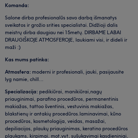
Komanda:
Salone dirba profesionalūs savo darbą išmanatys
sveikatos ir grožio srities specialistai. Didžioji dalis
meistrų dirba daugiau nei 15metų. DIRBAME LABAI
DRAUGIŠKOJE ATMOSFEROJE, laukiami visi, ir dideli ir
maži :)
Kas mums patinka:
Atmosfera:
moderni ir profesionali, jauki, pasijausite
lyg namie, chill...
Specializacija:
pedikiūrai, manikiūrai,nagų
priauginimai, parafino procedūros, permanentinis
makiažas, tattoo šventinis, vestuvinis makiažas,
blakstienų ir antakių procedūros.laminavimai, kūno
procedūros, kosmetologija, veidas, masažai,
depiliacijos, plaukų priauginimas, keratino procedūros
plaukams, kirpimai, mot,vyt, sušukavimai kasdieniniai,