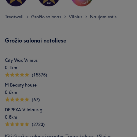
Treatwell
Grožio salonas
Vilnius
Naujamiestis
>
>
>
Grožio salonai netoliese
City Wax Vilnius
0,1km
(15375)
M Beauty house
0,6km
(67)
DEPEXA Vilniaus g.
0,8km
(2723)
Kiti Grožio salonai esantys Tauro kalnas, Vilnius