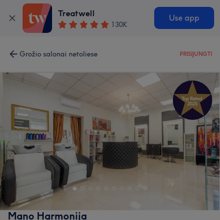
Treatwell
Use app
130K
Grožio salonai netoliese
PRISIJUNGTI
Mano Harmonija