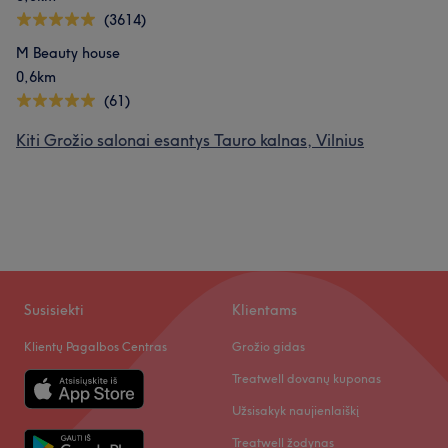
(3614)
M Beauty house
0,6km
(61)
Kiti Grožio salonai esantys Tauro kalnas, Vilnius
Susisiekti
Klientams
Klientų Pagalbos Centras
Grožio gidas
Treatwell dovanų kuponas
Užsisakyk naujienlaiškį
Treatwell žodynas