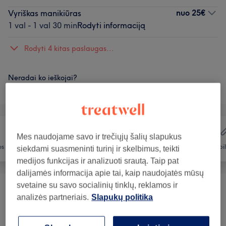
nuo
25€
Vyriškas manikiūras
1 val - 1 val 30 min
Rodyti informaciją
Rodyti 4 kitas paslaugas...
Neradai ko ieškojai?
Teikiamos paslaugos
Mes naudojame savo ir trečiųjų šalių slapukus
os
Plaukai
Nagai
Depil
siekdami suasmeninti turinį ir skelbimus, teikti
medijos funkcijas ir analizuoti srautą. Taip pat
dalijamės informacija apie tai, kaip naudojatės mūsų
svetaine su savo socialinių tinklų, reklamos ir
Manikiūras
(
16
)
nuo 10€
analizės partneriais.
Slapukų politika
Pedikiūras
(
11
)
nuo 12€