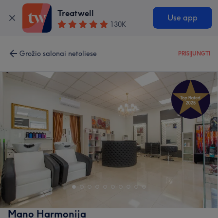
Treatwell
Use app
130K
Grožio salonai netoliese
PRISIJUNGTI
Mano Harmonija