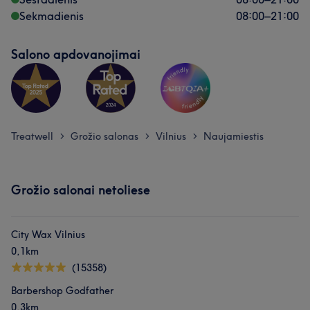
Sekmadienis
08:00
–
21:00
Salono apdovanojimai
Treatwell
Grožio salonas
Vilnius
Naujamiestis
>
>
>
Grožio salonai netoliese
City Wax Vilnius
0,1km
(15358)
Barbershop Godfather
0,3km