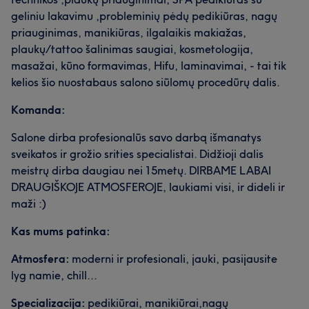
geliniu lakavimu ,probleminių pėdų pedikiūras, nagų
priauginimas, manikiūras, ilgalaikis makiažas,
plaukų/tattoo šalinimas saugiai, kosmetologija,
masažai, kūno formavimas, Hifu, laminavimai, - tai tik
kelios šio nuostabaus salono siūlomų procedūrų dalis.
Komanda:
Salone dirba profesionalūs savo darbą išmanatys
sveikatos ir grožio srities specialistai. Didžioji dalis
meistrų dirba daugiau nei 15metų. DIRBAME LABAI
DRAUGIŠKOJE ATMOSFEROJE, laukiami visi, ir dideli ir
maži :)
Kas mums patinka:
Atmosfera:
moderni ir profesionali, jauki, pasijausite
lyg namie, chill...
Specializacija:
pedikiūrai, manikiūrai,nagų