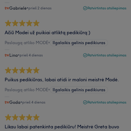
Gabrielė
•
prieš 2 dienas
Patvirtintas atsiliepimas
Ačiū Modei už puikiai atliktą pedikiūrą:)
Paslaugą atliko MODĖ
•
Ilgalaikis gelinis pedikiuras
Lina
•
prieš 4 dienas
Patvirtintas atsiliepimas
Puikus pedikiūras, labai atidi ir maloni meistrė Modė.
Paslaugą atliko MODĖ
•
Ilgalaikis gelinis pedikiuras
Goda
•
prieš 4 dienas
Patvirtintas atsiliepimas
Likau labai patenkinta pedikiūru! Meistrė Greta buvo