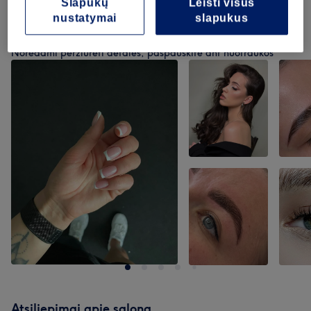
Slapukų
Leisti visus
nustatymai
slapukus
Mūsų darbai
Norėdami peržiūrėti detales, paspauskite ant nuotraukos
Atsiliepimai apie saloną