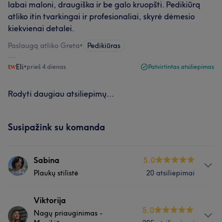
labai maloni, draugiška ir be galo kruopšti. Pedikiūrą
atliko itin tvarkingai ir profesionaliai, skyrė dėmesio
kiekvienai detalei.
Paslaugą atliko Greta
•
Pedikiūras
Eli
•
prieš 4 dienas
Patvirtintas atsiliepimas
Rodyti daugiau atsiliepimų...
Susipažink su komanda
Sabina
5.0
Plaukų stilistė
20 atsiliepimai
Apie
Viktorija
5.0
Nagų priauginimas -
Darbas su plaukais visada buvo mano svajonė, todėl