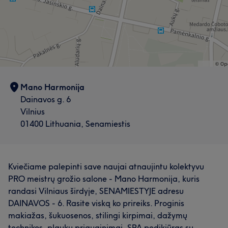
išsirink procedūrą ir susisiek su manimi, kursime grožį
kartu! 😊🌺 ⚡️ Sekite mano darbus :
http://www.instragram.com/deimante.pmu
Paslaugos
Nagai
Kūnas
Veidas
Depiliacija
Mano Harmonija
Dainavos g. 6
Mūsų klientų nuomonė apie darbuotoją: Greta
Darbų galerija
Vilnius
01400 Lithuania, Senamiestis
Profesionalus
14
Aukštos kvalifikacijos
10
Išmanantis darbą
5
Talentingas
5
Kviečiame palepinti save naujai atnaujintu kolektyvu
PRO meistrų grožio salone - Mano Harmonija, kuris
randasi Vilniaus širdyje, SENAMIESTYJE adresu
DAINAVOS - 6. Rasite viską ko prireiks. Proginis
makiažas, šukuosenos, stilingi kirpimai, dažymų
technikos ,plaukų priauginimai, SPA pedikiūras su