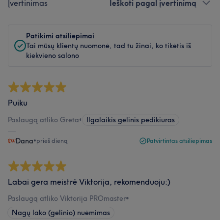
Įvertinimas
Ieškoti pagal įvertinimą
Patikimi atsiliepimai
Tai mūsų klientų nuomonė, tad tu žinai, ko tikėtis iš
kiekvieno salono
Puiku
Paslaugą atliko Greta
•
Ilgalaikis gelinis pedikiuras
Dana
•
prieš dieną
Patvirtintas atsiliepimas
Labai gera meistrė Viktorija, rekomenduoju:)
Paslaugą atliko Viktorija PROmaster
•
Nagų lako (gelinio) nuėmimas