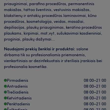
priauginimai, parafino procedūros, permanentinis
makiažas, tattoo šventinis, vestuvinis makiažas,
blakstienų ir antakių procedūros.laminavimai, kūno
procedūros, kosmetologija, veidas, masažai,
depiliacijos, plaukų priauginimas, keratino procedūros
plaukams, kirpimai, mot,vyt, sušukavimai kasdieniniai,
proginiai, plaukų dažymai...
Naudojami prekių ženklai ir produktai:
salone
dirbama tik su profesionaliomis priemonėmis,
vienkartiniais ar dezinfekuotais ir steriliais įrankiais bei
profesionalia kosmetika.
Pirmadienis
08:00
–
21:00
Antradienis
08:00
–
21:00
Trečiadienis
08:00
–
21:00
Ketvirtadienis
08:00
–
21:00
Penktadienis
08:00
–
21:00
Šeštadienis
08:00
–
21:00