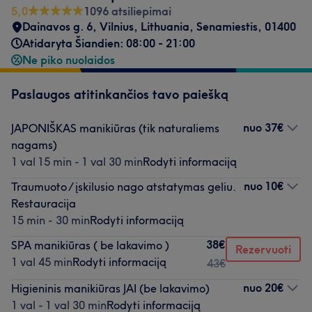
5,0
1096 atsiliepimai
Dainavos g. 6
,
Vilnius
,
Lithuania, Senamiestis
,
01400
Atidaryta Šiandien: 08:00 - 21:00
Ne piko nuolaidos
Paslaugos atitinkančios tavo paiešką
nuo
37€
JAPONIŠKAS manikiūras (tik naturaliems
nagams)
1 val 15 min - 1 val 30 min
Rodyti informaciją
nuo
10€
Traumuoto / įskilusio nago atstatymas geliu.
Restauracija
15 min - 30 min
Rodyti informaciją
38€
SPA manikiūras ( be lakavimo )
Rezervuoti
1 val 45 min
Rodyti informaciją
43€
nuo
20€
Higieninis manikiūras JAI (be lakavimo)
1 val - 1 val 30 min
Rodyti informaciją