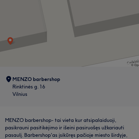
pakilsi su šypsena ir pasitikėjimu.
Paslaugos
Paslaugos
Plaukai
Depiliacija
Plaukai
Depiliacija
Darbų galerija
Darbų galerija
MENZO barbershop
Rinktinės g. 16
Vilnius
MENZO barbershop- tai vieta kur atsipalaiduoji,
pasikrauni pasitikėjimo ir išeini pasiruošęs užkariauti
pasaulį. Barbershop'as įsikūręs pačioje miesto širdyje,