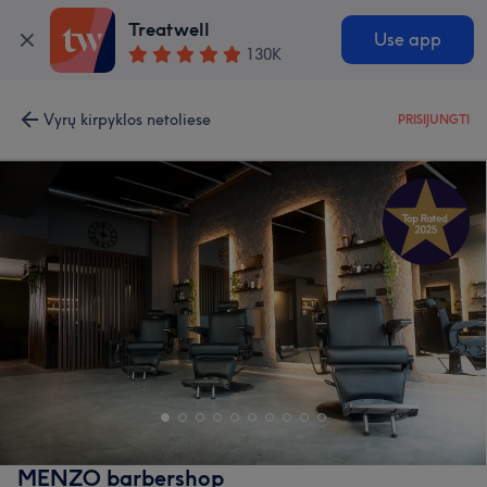
Treatwell
Use app
130K
Vyrų kirpyklos netoliese
PRISIJUNGTI
MENZO barbershop