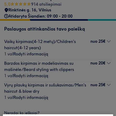
5,0
914 atsiliepimai
Rinktinės g. 16
,
Vilnius
Atidaryta Šiandien: 09:00 - 20:00
Paslaugos atitinkančios tavo paiešką
nuo
25€
Vaikų kirpimas(4-12 metų)/Children's
haircut(4-12 years)
1 val
Rodyti informaciją
nuo
20€
Barzdos kirpimas ir modeliavimas su
mašinėle/Beard styling with clippers
1 val
Rodyti informaciją
nuo
25€
Vyrų plaukų kirpimas ir sušukavimas/Men's
haircut & blow dry
1 val
Rodyti informaciją
Neradai ko ieškojai?