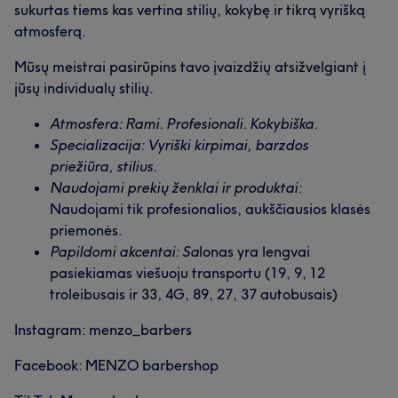
sukurtas tiems kas vertina stilių, kokybę ir tikrą vyrišką
atmosferą.
Mūsų meistrai pasirūpins tavo įvaizdžių atsižvelgiant į
Mūsų klientų nuomonė apie darbuotoją: Katažyna
jūsų individualų stilių.
Mūsų klientų nuomonė apie darbuotoją: Mantas🇱🇹
Atmosfera: Rami. Profesionali. Kokybiška.
Draugiškas
5
Malonus
5
Mūsų klientų nuomonė apie darbuotoją: Karolis🇱🇹🇺🇸
🇷🇺🇺🇸
Specializacija: Vyriški kirpimai, barzdos
priežiūra, stilius.
Draugiškas
6
Draugiškas
10
Įgudęs
6
Išmanantis darbą
5
Naudojami prekių ženklai ir produktai:
Naudojami tik profesionalios, aukščiausios klasės
priemonės.
Papildomi akcentai: Sa
lonas yra lengvai
pasiekiamas viešuoju transportu (19, 9, 12
troleibusais ir 33, 4G, 89, 27, 37 autobusais)
Instagram: menzo_barbers
Facebook: MENZO barbershop