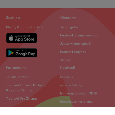
Susisiekti
Klientams
Klientų Pagalbos Centras
Grožio gidas
Treatwell dovanų kuponas
Užsisakyk naujienlaiškį
Treatwell žodynas
Sitemap
Partneriams
Treatwell
Tapkite partneriu
Apie mus
Treatwell Connect Partnerių
Ieškome talentų
Pagalbos Centras
Teisinės nuostatos ir GDPR
Treatwell Pro Žinynas
Sausainiukų nustatymai