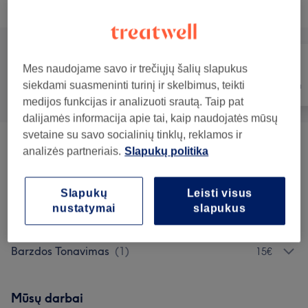
Teikiamos paslaugos
Mes naudojame savo ir trečiųjų šalių slapukus
siekdami suasmeninti turinį ir skelbimus, teikti
Visos paslaugos
Plaukai
Depiliacija
medijos funkcijas ir analizuoti srautą. Taip pat
dalijamės informacija apie tai, kaip naudojatės mūsų
svetaine su savo socialinių tinklų, reklamos ir
Kirpimas
(
9
)
nuo 20€
analizės partneriais.
Slapukų politika
Plaukų Priežiūra
(
1
)
nuo 10€
Slapukų
Leisti visus
nustatymai
slapukus
Turintiems Dovanų Kuponą
(
3
)
0,01€
Barzdos Tonavimas
(
1
)
15€
Mūsų darbai