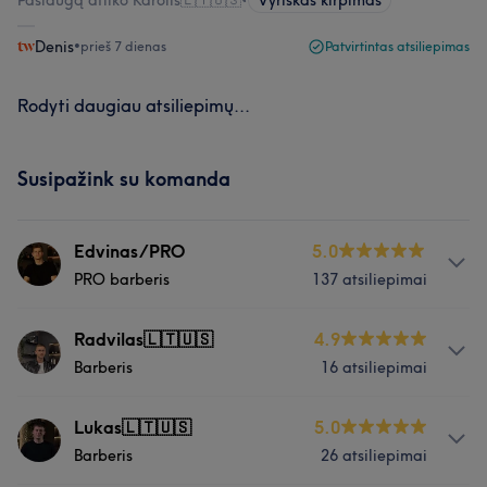
Paslaugą atliko Karolis🇱🇹🇺🇸
•
Vyriškas kirpimas
Denis
•
prieš 7 dienas
Patvirtintas atsiliepimas
Rodyti daugiau atsiliepimų...
Susipažink su komanda
Edvinas/PRO
5.0
PRO barberis
137 atsiliepimai
Paslaugos
Radvilas🇱🇹🇺🇸
4.9
Barberis
16 atsiliepimai
Veidas
Plaukai
Depiliacija
Apie
Lukas🇱🇹🇺🇸
5.0
Mūsų klientų nuomonė apie darbuotoją: Edvinas/PRO
Barberis
26 atsiliepimai
Esu barberis, kuriam svarbu ne tik kirpimas, bet ir tai,