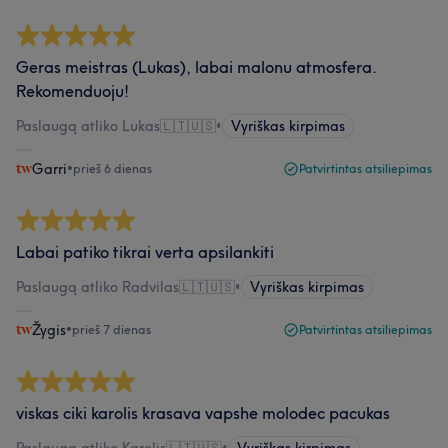
Geras meistras (Lukas), labai malonu atmosfera.
Rekomenduoju!
Paslaugą atliko Lukas🇱🇹🇺🇸
•
Vyriškas kirpimas
Garri
•
prieš 6 dienas
Patvirtintas atsiliepimas
Labai patiko tikrai verta apsilankiti
Paslaugą atliko Radvilas🇱🇹🇺🇸
•
Vyriškas kirpimas
Žygis
•
prieš 7 dienas
Patvirtintas atsiliepimas
viskas ciki karolis krasava vapshe molodec pacukas