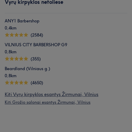
Vyrų kirpyklos netoliese
ANY1 Barbershop
0,4km
(2584)
VILNIUS CITY BARBERSHOP G9
0,8km
(355)
Beardland (Vilniaus g.)
0,8km
(4650)
Kiti Vyrų kirpyklos esantys Žirmunai, Vilnius
Kiti Grožio salonai esantys Žirmunai, Vilnius