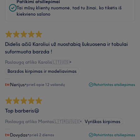
Patikimi atsiliepimai
Tai mūsų klientų nuomonė, tad tu žinai, ko tikėtis iš
kiekvieno salono
Didelis ačiū Karoliui už nuostabią šukuosena ir tobulai
suformuota barzda !
Paslaugą atliko Karolis🇱🇹🇺🇸
•
Barzdos kirpimas ir modeliavimas
Nerijus
•
prieš apie 12 valandų
Patvirtintas atsiliepimas
Top barberis😃
Paslaugą atliko Mantas🇱🇹🇷🇺🇺🇸
•
Vyriškas kirpimas
Dovydas
•
prieš 2 dienas
Patvirtintas atsiliepimas