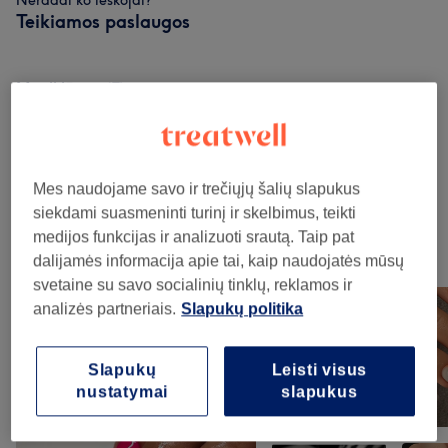
Neradai ko ieškojai?
Teikiamos paslaugos
Manikiūras
(
7
)
nuo 3€
Nagų Priauginimas
(
4
)
nuo 2€
Pedikiūras
(
3
)
nuo 3€
Mes naudojame savo ir trečiųjų šalių slapukus
siekdami suasmeninti turinį ir skelbimus, teikti
medijos funkcijas ir analizuoti srautą. Taip pat
Mūsų darbai
dalijamės informacija apie tai, kaip naudojatės mūsų
Norėdami peržiūrėti detales, paspauskite ant nuotraukos
svetaine su savo socialinių tinklų, reklamos ir
analizės partneriais.
Slapukų politika
Slapukų
Leisti visus
nustatymai
slapukus