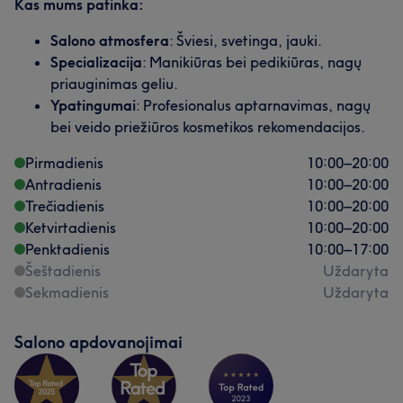
Kas mums patinka:
Salono atmosfera
: Šviesi, svetinga, jauki.
Specializacija
: Manikiūras bei pedikiūras, nagų
priauginimas geliu.
Ypatingumai
: Profesionalus aptarnavimas, nagų
bei veido priežiūros kosmetikos rekomendacijos.
Pirmadienis
10:00
–
20:00
Antradienis
10:00
–
20:00
Trečiadienis
10:00
–
20:00
Ketvirtadienis
10:00
–
20:00
Penktadienis
10:00
–
17:00
Šeštadienis
Uždaryta
Sekmadienis
Uždaryta
Salono apdovanojimai