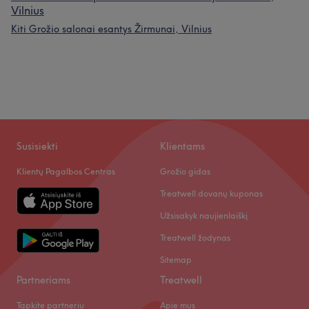
Vilnius
Kiti Grožio salonai esantys Žirmunai, Vilnius
Susisiekti
Klientams
Klientų Pagalbos Centras
Grožio gidas
Treatwell dovanų kuponas
Užsisakyk naujienlaiškį
Treatwell žodynas
Sitemap
Partneriams
Treatwell
Tapkite partneriu
Apie mus