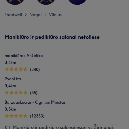
Treatwell
Nagai
Vilnius
>
>
Manikiūro ir pedikiūro salonai netoliese
manikiūras Anželika
0,4km
(348)
PodoLita
0,4km
(55)
Barzdaskučiai - Ogmios Miestas
0,5km
(12333)
Kiti Manikiūro ir pedikiūro salonai esantys Žirmunai,