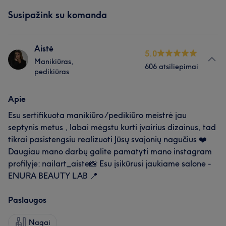
Susipažink su komanda
Aistė
5.0
Manikiūras,
606 atsiliepimai
pedikiūras
Apie
Esu sertifikuota manikiūro /pedikiūro meistrė jau
septynis metus , labai mėgstu kurti įvairius dizainus, tad
tikrai pasistengsiu realizuoti Jūsų svajonių nagučius ❤️
Daugiau mano darbų galite pamatyti mano instagram
profilyje: nailart_aiste📸 Esu įsikūrusi jaukiame salone -
ENURA BEAUTY LAB 📍
Paslaugos
Nagai