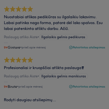
Nuostabiai atlikas pedikiūras su ilgalaikiu lakavimu.
Labai patinka nago forma, patarė dėl lako spalvos. Esu
labai patenkinta atliktu darbu. Ačiū.
Paslaugą atliko Aistė
•
Ilgalaikis gelinis pedikiuras
Gintarė
•
prieš apie mėnesį
Patvirtintas atsiliepimas
Profesionaliai ir kruopščiai atlikta paslauga❣️
Paslaugą atliko Aistė
•
Ilgalaikis gelinis manikiuras
Birutė
•
prieš apie mėnesį
Patvirtintas atsiliepimas
Rodyti daugiau atsiliepimų...