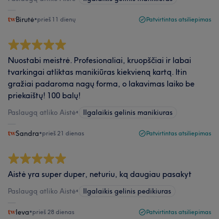
Birutė
•
prieš 11 dienų
Patvirtintas atsiliepimas
Nuostabi meistrė. Profesionaliai, kruopščiai ir labai
tvarkingai atliktas manikiūras kiekvieną kartą. Itin
gražiai padaroma nagų forma, o lakavimas laiko be
priekaištų! 100 balų!
Paslaugą atliko Aistė
•
Ilgalaikis gelinis manikiuras
Sandra
•
prieš 21 dienas
Patvirtintas atsiliepimas
Aistė yra super duper, neturiu, ką daugiau pasakyt
Paslaugą atliko Aistė
•
Ilgalaikis gelinis pedikiuras
Ieva
•
prieš 28 dienas
Patvirtintas atsiliepimas