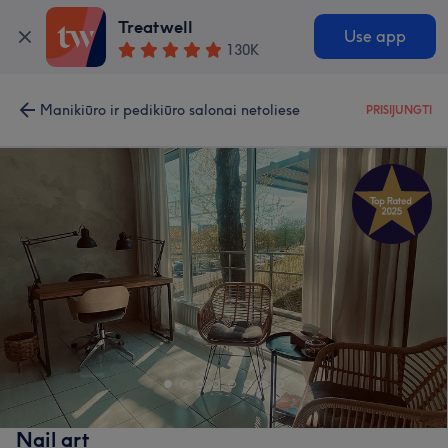
Treatwell
Use app
130K
Manikiūro ir pedikiūro salonai netoliese
PRISIJUNGTI
Nail art