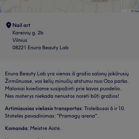
Nail art
Kareivių g. 2b
Vilnius
08221 Enura Beauty Lab
Enura Beauty Lab yra vienas iš grožio salonų įsikūrusių
Žirmūnuose, vos kelių minučių atstumu nuo Ozo parko.
Maloniai kviečiame susipažinti prie kavos puodelio.
Nes moterys niekada nenustos norėti būti gražios!
Artimiausias viešasis transportas
: Troleibusai 6 ir 10.
Stotelės pavadinimas: "Pramogų arena".
Komanda
: Meistrė Aistė.