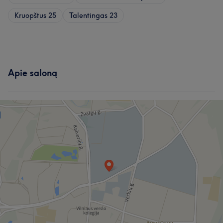
Kruopštus
25
Talentingas
23
Apie saloną