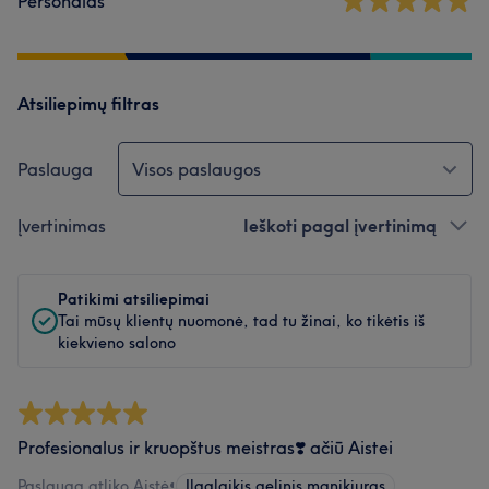
Personalas
Atsiliepimų filtras
Paslauga
Visos paslaugos
Įvertinimas
Ieškoti pagal įvertinimą
Patikimi atsiliepimai
Tai mūsų klientų nuomonė, tad tu žinai, ko tikėtis iš
kiekvieno salono
Profesionalus ir kruopštus meistras❣️ ačiū Aistei
Paslaugą atliko Aistė
•
Ilgalaikis gelinis manikiuras