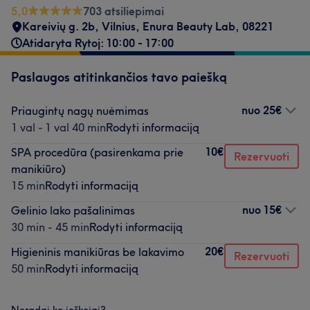
5,0
703 atsiliepimai
Kareivių g. 2b
,
Vilnius
,
Enura Beauty Lab
,
08221
Atidaryta Rytoj: 10:00 - 17:00
Paslaugos atitinkančios tavo paiešką
nuo
25€
Priaugintų nagų nuėmimas
1 val - 1 val 40 min
Rodyti informaciją
10€
SPA procedūra (pasirenkama prie
Rezervuoti
manikiūro)
15 min
Rodyti informaciją
nuo
15€
Gelinio lako pašalinimas
30 min - 45 min
Rodyti informaciją
20€
Higieninis manikiūras be lakavimo
Rezervuoti
50 min
Rodyti informaciją