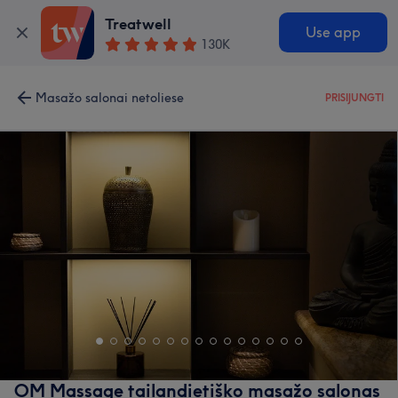
Treatwell
Use app
130K
Masažo salonai netoliese
PRISIJUNGTI
OM Massage tailandietiško masažo salonas