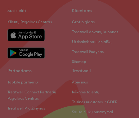
Susisiekti
Klientams
Klientų Pagalbos Centras
Grožio gidas
Treatwell dovanų kuponas
Užsisakyk naujienlaiškį
Treatwell žodynas
Sitemap
Partneriams
Treatwell
Tapkite partneriu
Apie mus
Treatwell Connect Partnerių
Ieškome talentų
Pagalbos Centras
Teisinės nuostatos ir GDPR
Treatwell Pro Žinynas
Sausainiukų nustatymai
© 2026 Treatwell LT UAB