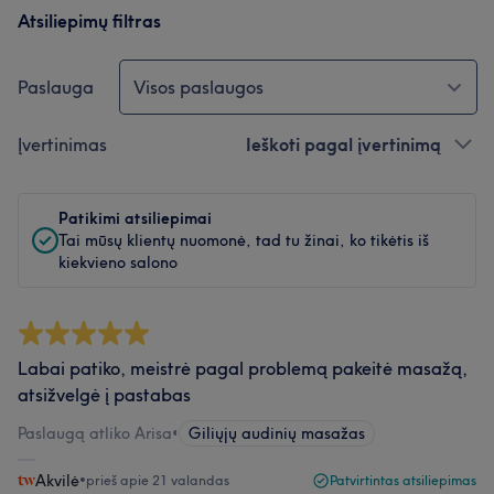
Atsiliepimų filtras
Paslauga
Visos paslaugos
Įvertinimas
Ieškoti pagal įvertinimą
Patikimi atsiliepimai
Tai mūsų klientų nuomonė, tad tu žinai, ko tikėtis iš
kiekvieno salono
Labai patiko, meistrė pagal problemą pakeitė masažą,
atsižvelgė į pastabas
Paslaugą atliko Arisa
•
Giliųjų audinių masažas
Akvilė
•
prieš apie 21 valandas
Patvirtintas atsiliepimas