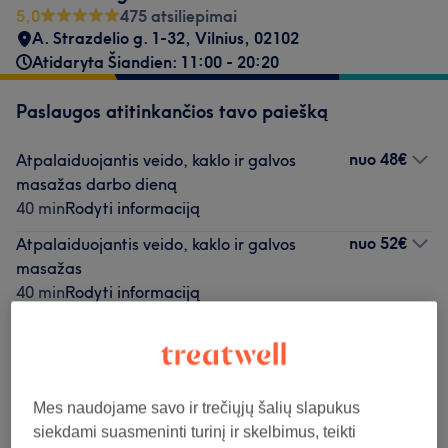
5,0
475 atsiliepimai
A. Strazdelio g. 1-32
,
Vilnius
,
02102
Atidaryta Šiandien: 11:00 - 20:20
Paslaugos atitinkančios tavo paiešką
nuo
48€
Atpalaiduojantis veido, kaklo ir galvos
masažas darbo dieną
40 min
Rodyti informaciją
nuo
52€
Atpalaiduojantis veido, kaklo ir galvos
masažas
40 min
Rodyti informaciją
Neradai ko ieškojai?
Teikiamos paslaugos
Mes naudojame savo ir trečiųjų šalių slapukus
siekdami suasmeninti turinį ir skelbimus, teikti
Darbo Dienos Kainos Masažai
(
14
)
nuo 35€