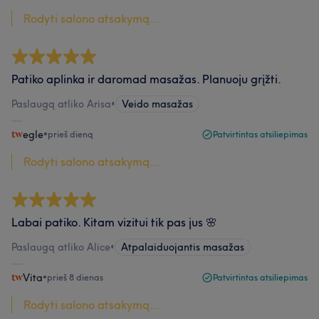
Rodyti salono atsakymą...
Patiko aplinka ir daromad masažas. Planuoju grįžti.
Paslaugą atliko Arisa
•
Veido masažas
egle
•
prieš dieną
Patvirtintas atsiliepimas
Rodyti salono atsakymą...
Labai patiko. Kitam vizitui tik pas jus 🌸
Paslaugą atliko Alice
•
Atpalaiduojantis masažas
Vita
•
prieš 8 dienas
Patvirtintas atsiliepimas
Rodyti salono atsakymą...