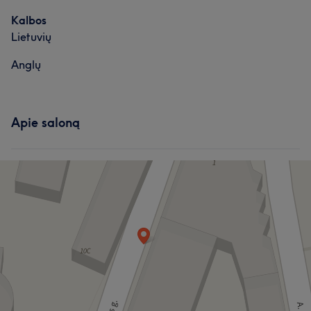
Mūsų klientų nuomonė apie darbuotoją: Lida
Kalbos
Masažas
Lietuvių
Išmanantis darbą
6
Anglų
Apie saloną