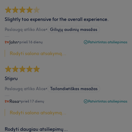
Slightly too expensive for the overall experience.
Paslaugą atliko Alice
•
Giliųjų audinių masažas
John
•
prieš 16 dienų
Patvirtintas atsiliepimas
Rodyti salono atsakymą...
Stipru
Paslaugą atliko Alice
•
Tailandietiškas masažas
Rasa
•
prieš 17 dienų
Patvirtintas atsiliepimas
Rodyti salono atsakymą...
Rodyti daugiau atsiliepimų...