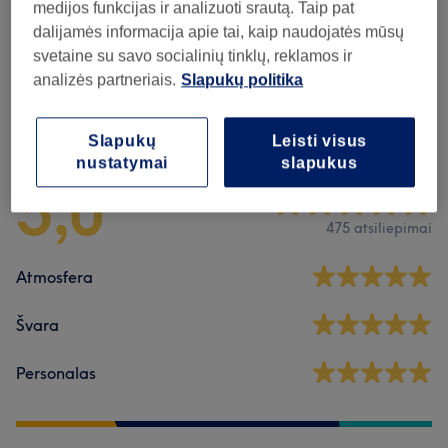
medijos funkcijas ir analizuoti srautą. Taip pat
dalijamės informacija apie tai, kaip naudojatės mūsų
Savaitgalio Kainos Masažai
(
12
)
nuo 52€
svetaine su savo socialinių tinklų, reklamos ir
analizės partneriais.
Slapukų politika
Atsiliepimai apie saloną
Slapukų
Leisti visus
nustatymai
slapukus
5,0
475 atsiliepimai
Atmosfera
Švara
Personalas