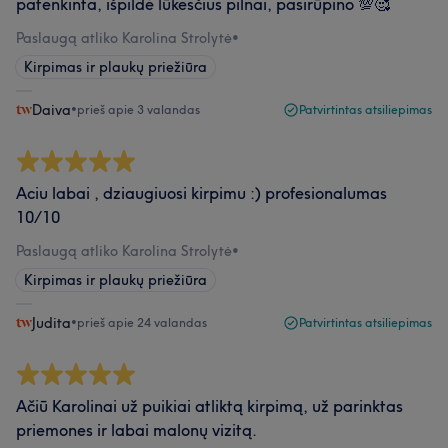
patenkinta, išpildė lūkesčius pilnai, pasirūpino 💯🥰
Paslaugą atliko Karolina Strolytė
•
Kirpimas ir plaukų priežiūra
Daiva
•
prieš apie 3 valandas
Patvirtintas atsiliepimas
Aciu labai , dziaugiuosi kirpimu :) profesionalumas
10/10
Paslaugą atliko Karolina Strolytė
•
Kirpimas ir plaukų priežiūra
Judita
•
prieš apie 24 valandas
Patvirtintas atsiliepimas
Ačiū Karolinai už puikiai atliktą kirpimą, už parinktas
priemones ir labai malonų vizitą.