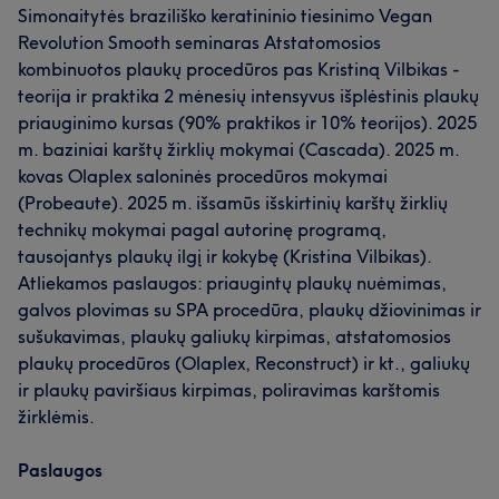
Simonaitytės braziliško keratininio tiesinimo Vegan
Revolution Smooth seminaras Atstatomosios
kombinuotos plaukų procedūros pas Kristiną Vilbikas -
teorija ir praktika 2 mėnesių intensyvus išplėstinis plaukų
priauginimo kursas (90% praktikos ir 10% teorijos). 2025
m. baziniai karštų žirklių mokymai (Cascada). 2025 m.
kovas Olaplex saloninės procedūros mokymai
(Probeaute). 2025 m. išsamūs išskirtinių karštų žirklių
technikų mokymai pagal autorinę programą,
tausojantys plaukų ilgį ir kokybę (Kristina Vilbikas).
Atliekamos paslaugos: priaugintų plaukų nuėmimas,
galvos plovimas su SPA procedūra, plaukų džiovinimas ir
sušukavimas, plaukų galiukų kirpimas, atstatomosios
plaukų procedūros (Olaplex, Reconstruct) ir kt., galiukų
ir plaukų paviršiaus kirpimas, poliravimas karštomis
žirklėmis.
Paslaugos