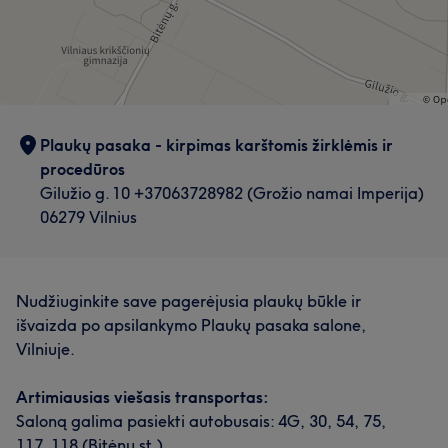
Plaukų pasaka - kirpimas karštomis žirklėmis ir
procedūros
Gilužio g. 10 +37063728982 (Grožio namai Imperija)
06279 Vilnius
Nudžiuginkite save pagerėjusia plaukų būkle ir
išvaizda po apsilankymo Plaukų pasaka salone,
Vilniuje.
Artimiausias viešasis transportas:
Saloną galima pasiekti autobusais: 4G, 30, 54, 75,
117, 118 (Bitėnų st.).