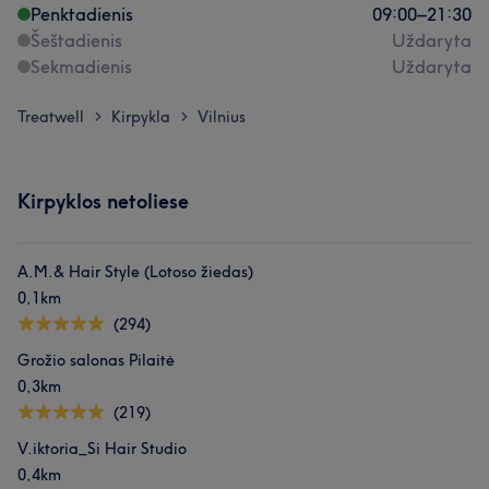
Penktadienis
09:00
–
21:30
Šeštadienis
Uždaryta
Sekmadienis
Uždaryta
Treatwell
Kirpykla
Vilnius
>
>
Kirpyklos netoliese
A.M.& Hair Style (Lotoso žiedas)
0,1km
(294)
Grožio salonas Pilaitė
0,3km
(219)
V.iktoria_Si Hair Studio
0,4km