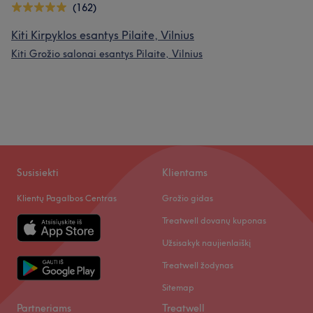
(162)
Kiti Kirpyklos esantys Pilaite, Vilnius
Kiti Grožio salonai esantys Pilaite, Vilnius
Susisiekti
Klientams
Klientų Pagalbos Centras
Grožio gidas
Treatwell dovanų kuponas
Užsisakyk naujienlaiškį
Treatwell žodynas
Sitemap
Partneriams
Treatwell