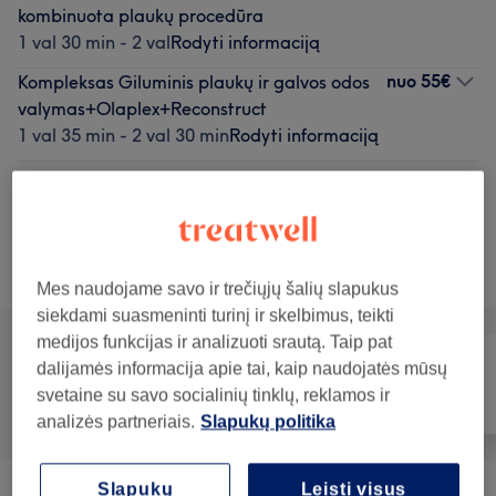
kombinuota plaukų procedūra
1 val 30 min - 2 val
Rodyti informaciją
nuo
55€
Kompleksas Giluminis plaukų ir galvos odos
valymas+Olaplex+Reconstruct
1 val 35 min - 2 val 30 min
Rodyti informaciją
Rodyti 5 kitas paslaugas...
Neradai ko ieškojai?
Teikiamos paslaugos
Mes naudojame savo ir trečiųjų šalių slapukus
siekdami suasmeninti turinį ir skelbimus, teikti
medijos funkcijas ir analizuoti srautą. Taip pat
dalijamės informacija apie tai, kaip naudojatės mūsų
svetaine su savo socialinių tinklų, reklamos ir
Visos paslaugos
Plaukai
Nagai
analizės partneriais.
Slapukų politika
Slapukų
Leisti visus