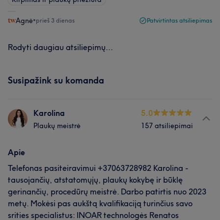
Agnė
•
prieš 3 dienas
Patvirtintas atsiliepimas
Rodyti daugiau atsiliepimų...
Susipažink su komanda
Karolina
5.0
Plaukų meistrė
157 atsiliepimai
Apie
Telefonas pasiteiravimui +37063728982 Karolina -
tausojančių, atstatomųjų, plaukų kokybę ir būklę
gerinančių, procedūrų meistrė. Darbo patirtis nuo 2023
metų. Mokėsi pas aukštą kvalifikaciją turinčius savo
srities specialistus: INOAR technologės Renatos