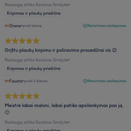
Paslaugą atliko Karolina Strolytė
•
Kirpimas ir plaukų priežiūra
Diana
•
prieš dieną
Patvirtintas atsiliepimas
Grįžtu plaukų kirpimo ir poliravimo procedūrai vis 😊
Paslaugą atliko Karolina Strolytė
•
Kirpimas ir plaukų priežiūra
Fausta
•
prieš 3 dienas
Patvirtintas atsiliepimas
Meistrė labai maloni, labai patiko apsilankymas pas ją.
🙂
Paslaugą atliko Karolina Strolytė
•
Kirpimas ir plaukų priežiūra