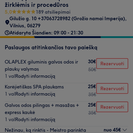
žirklėmis ir procedūros
5,0
189 atsiliepimai
Gilužio g. 10 +37063728982 (Grožio namai Imperija)
,
Vilnius
,
06279
Atidaryta Šiandien: 09:00 - 21:30
Paslaugos atitinkančios tavo paiešką
30€
OLAPLEX giluminis galvos odos ir
Rezervuoti
plaukų valymas
50€
1 val
Rodyti informaciją
25€
Korėjietiškas SPA plaukams
Rezervuoti
1 val
Rodyti informaciją
35€
25€
Galvos odos pilingas + masažas +
Rezervuoti
express kaukė
35€
1 val
Rodyti informaciją
nuo
45€
Nežinau, ką rinktis - Meistro parinkta