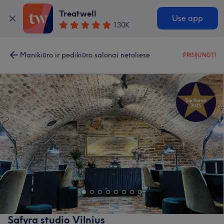
Treatwell
Use app
130K
Manikiūro ir pedikiūro salonai netoliese
PRISIJUNGTI
Safyra studio Vilnius