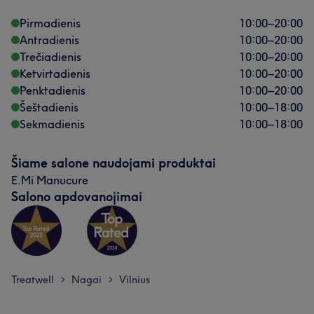
Pirmadienis
10:00
–
20:00
Antradienis
10:00
–
20:00
Trečiadienis
10:00
–
20:00
Mūsų klientų nuomonė apie darbuotoją: Aistė
Ketvirtadienis
10:00
–
20:00
Kruopštus
9
Penktadienis
10:00
–
20:00
Šeštadienis
10:00
–
18:00
Sekmadienis
10:00
–
18:00
Šiame salone naudojami produktai
E.Mi Manucure
Salono apdovanojimai
Treatwell
Nagai
Vilnius
>
>