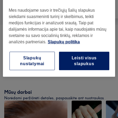
Mes naudojame savo ir trečiųjų šalių slapukus
Visos paslaugos
Nagai
Veidas
siekdami suasmeninti turinį ir skelbimus, teikti
medijos funkcijas ir analizuoti srautą. Taip pat
dalijamės informacija apie tai, kaip naudojatės mūsų
Signature Rituals
(
2
)
nuo 25€
svetaine su savo socialinių tinklų, reklamos ir
analizės partneriais.
Slapukų politika
Pedicure
(
1
)
nuo 35€
Slapukų
Leisti visus
Manicure
(
2
)
nuo 32€
nustatymai
slapukus
EXTRAS
(
5
)
nuo 5€
Mūsų darbai
Norėdami peržiūrėti detales, paspauskite ant nuotraukos