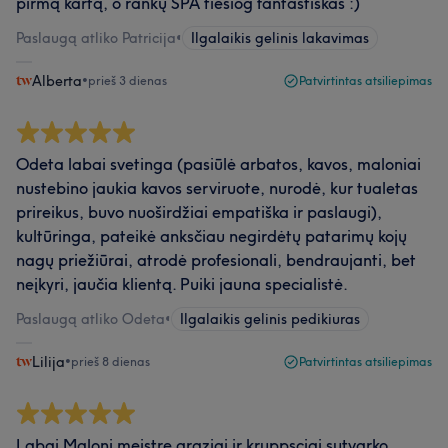
pirmą kartą, o rankų SPA tiesiog fantastiškas :)
Paslaugą atliko Patricija
•
Ilgalaikis gelinis lakavimas
Alberta
•
prieš 3 dienas
Patvirtintas atsiliepimas
Odeta labai svetinga (pasiūlė arbatos, kavos, maloniai
nustebino jaukia kavos serviruote, nurodė, kur tualetas
prireikus, buvo nuoširdžiai empatiška ir paslaugi),
kultūringa, pateikė anksčiau negirdėtų patarimų kojų
nagų priežiūrai, atrodė profesionali, bendraujanti, bet
neįkyri, jaučia klientą. Puiki jauna specialistė.
Paslaugą atliko Odeta
•
Ilgalaikis gelinis pedikiuras
Lilija
•
prieš 8 dienas
Patvirtintas atsiliepimas
Labai Maloni meistre graziai ir kruppsciai sutvarko