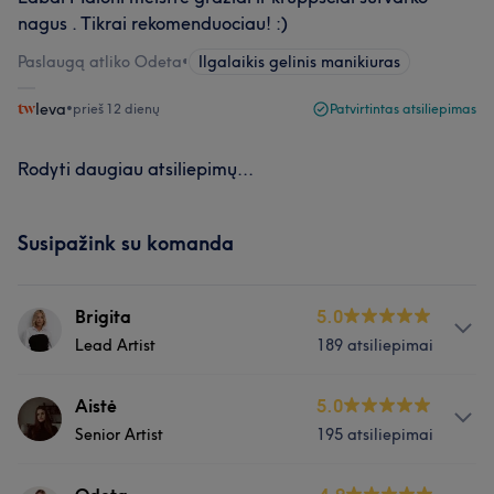
nagus . Tikrai rekomenduociau! :)
Paslaugą atliko Odeta
•
Ilgalaikis gelinis manikiuras
Ieva
•
prieš 12 dienų
Patvirtintas atsiliepimas
Rodyti daugiau atsiliepimų...
Susipažink su komanda
Brigita
5.0
Lead Artist
189 atsiliepimai
Apie
Aistė
5.0
Senior Artist
195 atsiliepimai
Aukščiausias meistriškumo lygis ir individualiai kuriama
patirtis.