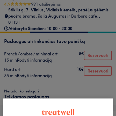
4,9
991 atsiliepimai
Stiklių g. 7
,
Vilnius
,
Vidinis kiemelis, praėjus gėlėmis
puoštą bromą, šalia Augustas ir Barbora cafe.
,
01131
Atidaryta Šiandien: 10:00 - 20:00
Paslaugos atitinkančios tavo paiešką
5€
French / ombre / minimal art
Rezervuoti
15 min
Rodyti informaciją
10€
Hard art
Rezervuoti
35 min
Rodyti informaciją
Neradai ko ieškojai?
Teikiamos paslaugos