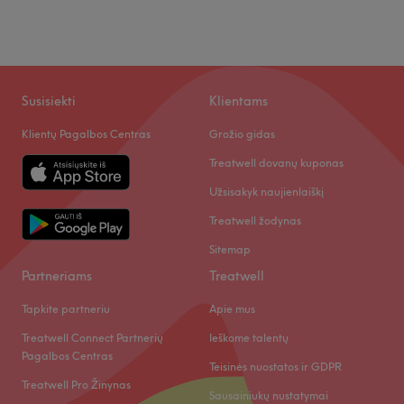
Mūsų klientų nuomonė apie darbuotoją: Brigita
Aukštos kvalifikacijos
26
Profesionalus
22
Susisiekti
Klientams
Išmanantis darbą
15
Išskirtinis
11
Klientų Pagalbos Centras
Grožio gidas
Treatwell dovanų kuponas
Užsisakyk naujienlaiškį
Treatwell žodynas
Sitemap
Partneriams
Treatwell
Tapkite partneriu
Apie mus
Treatwell Connect Partnerių
Ieškome talentų
Pagalbos Centras
Teisinės nuostatos ir GDPR
Treatwell Pro Žinynas
Sausainiukų nustatymai