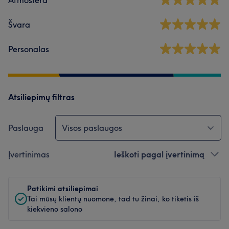
Atmosfera
Švara
Personalas
Atsiliepimų filtras
Paslauga
Visos paslaugos
Įvertinimas
Ieškoti pagal įvertinimą
Patikimi atsiliepimai
Tai mūsų klientų nuomonė, tad tu žinai, ko tikėtis iš
kiekvieno salono