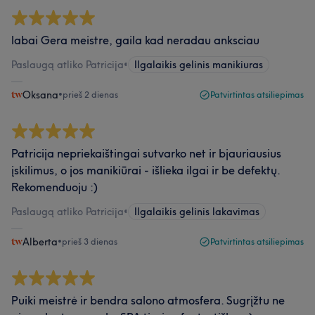
labai Gera meistre, gaila kad neradau anksciau
Paslaugą atliko Patricija
•
Ilgalaikis gelinis manikiuras
Oksana
•
prieš 2 dienas
Patvirtintas atsiliepimas
Patricija nepriekaištingai sutvarko net ir bjauriausius
įskilimus, o jos manikiūrai - išlieka ilgai ir be defektų.
Rekomenduoju :)
Paslaugą atliko Patricija
•
Ilgalaikis gelinis lakavimas
Alberta
•
prieš 3 dienas
Patvirtintas atsiliepimas
Puiki meistrė ir bendra salono atmosfera. Sugrįžtu ne