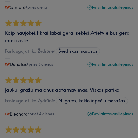
Gintarė
•
prieš dieną
Patvirtintas atsiliepimas
Kaip naujokei,tikrai labai gerai sekėsi.Atietyje bus gera
masažiste
Paslaugą atliko Žydrūnė
•
Švediškas masažas
Donatas
•
prieš 3 dienas
Patvirtintas atsiliepimas
Jauku, gražu,malonus aptarnavimas. Viskas patiko
Paslaugą atliko Žydrūnė
•
Nugaros, kaklo ir pečių masažas
Eleonora
•
prieš 4 dienas
Patvirtintas atsiliepimas