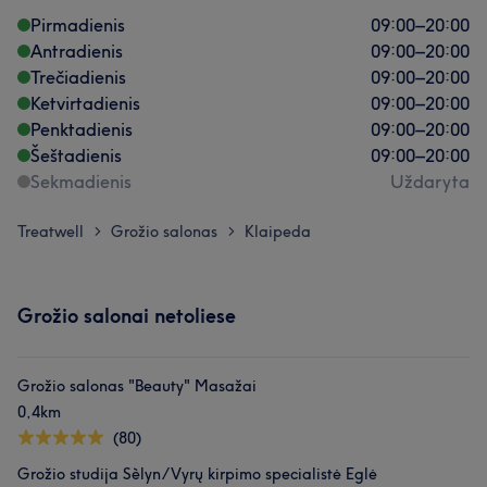
Pirmadienis
09:00
–
20:00
Antradienis
09:00
–
20:00
Trečiadienis
09:00
–
20:00
Ketvirtadienis
09:00
–
20:00
Penktadienis
09:00
–
20:00
Šeštadienis
09:00
–
20:00
Sekmadienis
Uždaryta
Treatwell
Grožio salonas
Klaipeda
>
>
Grožio salonai netoliese
Grožio salonas "Beauty" Masažai
0,4km
(80)
Grožio studija Sèlyn/Vyrų kirpimo specialistė Eglė