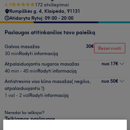
4,9
172 atsiliepimai
Rumpiškės g. 4
,
Klaipėda
,
91131
Atidaryta Rytoj: 09:00 - 20:00
Paslaugos atitinkančios tavo paiešką
30€
Galvos masažas
Rezervuoti
30 min
Rodyti informaciją
nuo
17€
Atpalaiduojantis nugaros masažas
40 min - 45 min
Rodyti informaciją
nuo
50€
Antistresinis viso kūno masažas( negilus,
atpalaiduojantis !)
1 val - 2 val
Rodyti informaciją
Neradai ko ieškojai?
Teikiamos paslaugos