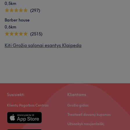
0,5km
(297)
Barber house
0,6km
(2515)
Kiti Grožio salonai esantys Klaipeda
Susisiekti
Klientams
Klientų Pagalbos Centras
Grožio gidas
Treatwell dovanų kuponas
Užsisakyk naujienlaiškį