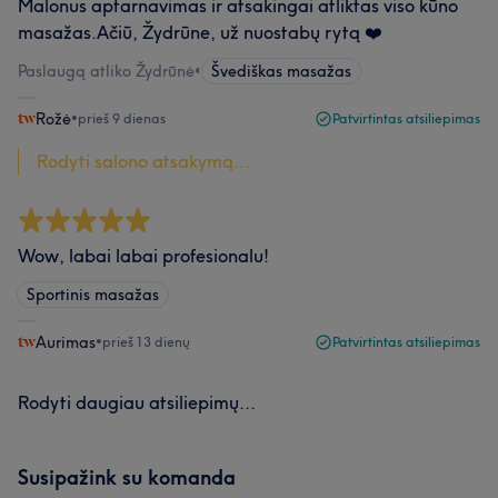
Malonus aptarnavimas ir atsakingai atliktas viso kūno
masažas.Ačiū, Žydrūne, už nuostabų rytą ❤️
Paslaugą atliko Žydrūnė
•
Švediškas masažas
Rožė
•
prieš 9 dienas
Patvirtintas atsiliepimas
Rodyti salono atsakymą...
Wow, labai labai profesionalu!
Sportinis masažas
Aurimas
•
prieš 13 dienų
Patvirtintas atsiliepimas
Rodyti daugiau atsiliepimų...
Susipažink su komanda