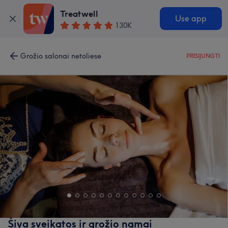
Treatwell
Use app
130K
Grožio salonai netoliese
PRISIJUNGTI
Šiva sveikatos ir grožio namai