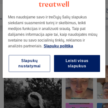
Mes naudojame savo ir trečiųjų šalių slapukus
os
Veidas
Masažas
Kū
siekdami suasmeninti turinį ir skelbimus, teikti
medijos funkcijas ir analizuoti srautą. Taip pat
dalijamės informacija apie tai, kaip naudojatės mūsų
svetaine su savo socialinių tinklų, reklamos ir
Masažai
(
29
)
nuo 1€
analizės partneriais.
Slapukų politika
Mūsų darbai
Slapukų
Leisti visus
Norėdami peržiūrėti detales, paspauskite ant nuotraukos
nustatymai
slapukus