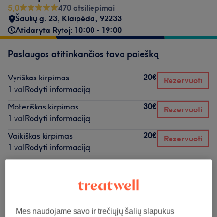
5,0
470 atsiliepimai
Šaulių g. 23
,
Klaipėda
,
92233
Atidaryta Rytoj: 10:00 - 19:00
Paslaugos atitinkančios tavo paiešką
20€
Vyriškas kirpimas
Rezervuoti
1 val
Rodyti informaciją
30€
Moteriškas kirpimas
Rezervuoti
1 val
Rodyti informaciją
20€
Vaikiškas kirpimas
Rezervuoti
1 val
Rodyti informaciją
Neradai ko ieškojai?
Teikiamos paslaugos
Mes naudojame savo ir trečiųjų šalių slapukus