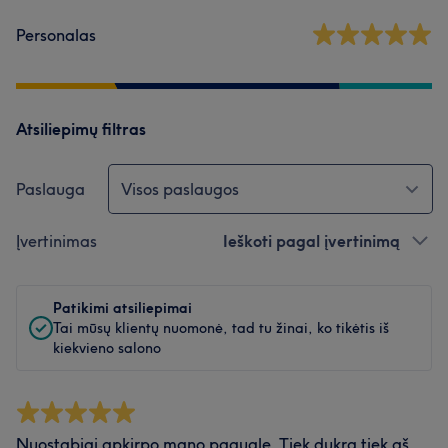
Personalas
Atsiliepimų filtras
Paslauga
Visos paslaugos
Įvertinimas
Ieškoti pagal įvertinimą
Patikimi atsiliepimai
Tai mūsų klientų nuomonė, tad tu žinai, ko tikėtis iš
kiekvieno salono
Nuostabiai apkirpo mano paauglę. Tiek dukra tiek aš