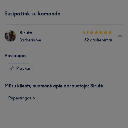
Susipažink su komanda
Birutė
5.0
Barberis/-ė
82 atsiliepimai
Paslaugos
Plaukai
Mūsų klientų nuomonė apie darbuotoją: Birutė
Rūpestingas
6