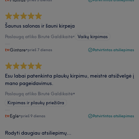
Mantas
Šaunus salonas ir šauni kirpeja
Paslaugą atliko Birutė Galdikaitė
•
Vaikų kirpimas
Gintare
•
prieš 7 dienas
Patvirtintas atsiliepimas
Esu labai patenkinta plaukų kirpimu, meistrė atsižvelgė į
mano pageidavimus.
Paslaugą atliko Birutė Galdikaitė
•
Kirpimas ir plaukų priežiūra
Eglė
•
prieš 9 dienas
Patvirtintas atsiliepimas
Rodyti daugiau atsiliepimų...