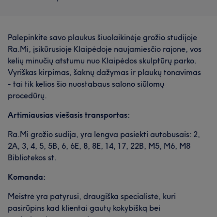
Palepinkite savo plaukus šiuolaikinėje grožio studijoje
Ra.Mi, įsikūrusioje Klaipėdoje naujamiesčio rajone, vos
kelių minučių atstumu nuo Klaipėdos skulptūrų parko.
Vyriškas kirpimas, šaknų dažymas ir plaukų tonavimas
- tai tik kelios šio nuostabaus salono siūlomų
procedūrų.
Artimiausias viešasis transportas:
Ra.Mi grožio sudija, yra lengva pasiekti autobusais: 2,
2A, 3, 4, 5, 5B, 6, 6E, 8, 8E, 14, 17, 22B, M5, M6, M8
Bibliotekos st.
Komanda:
Meistrė yra patyrusi, draugiška specialistė, kuri
pasirūpins kad klientai gautų kokybišką bei