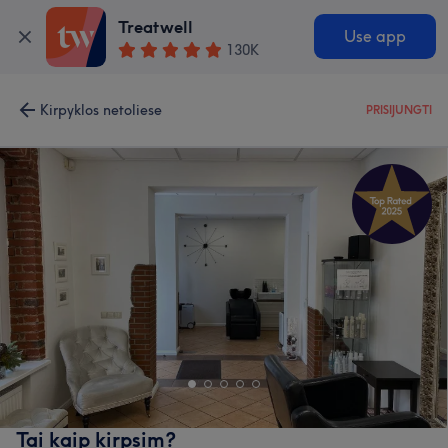
Treatwell
Use app
130K
Kirpyklos netoliese
PRISIJUNGTI
Tai kaip kirpsim?