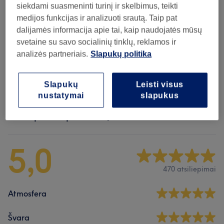
Vaikų Ir Paauglių Kirpimas
(
1
)
20€
siekdami suasmeninti turinį ir skelbimus, teikti
medijos funkcijas ir analizuoti srautą. Taip pat
Plaukų Dažymas
(
4
)
nuo 35€
dalijamės informacija apie tai, kaip naudojatės mūsų
svetaine su savo socialinių tinklų, reklamos ir
Vyrų Kirpimas
(
1
)
20€
analizės partneriais.
Slapukų politika
Kirpimas
(
1
)
30€
Slapukų
Leisti visus
nustatymai
slapukus
Atsiliepimai apie saloną
5,0
470 atsiliepimai
Atmosfera
Švara