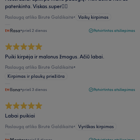
patenkinta. Viskas.super👌🏻
Paslaugą atliko Birutė Galdikaitė
•
Vaikų kirpimas
Rasa
•
prieš 2 dienas
Patvirtintas atsiliepimas
Puiki kirpėja ir malonus žmogus. Ačiū labai.
Paslaugą atliko Birutė Galdikaitė
•
Kirpimas ir plaukų priežiūra
Ilona
•
prieš 3 dienas
Patvirtintas atsiliepimas
Labai puikiai
Paslaugą atliko Birutė Galdikaitė
•
Vyriškas kirpimas
•
prieš 5 dienas
Patvirtintas atsiliepimas