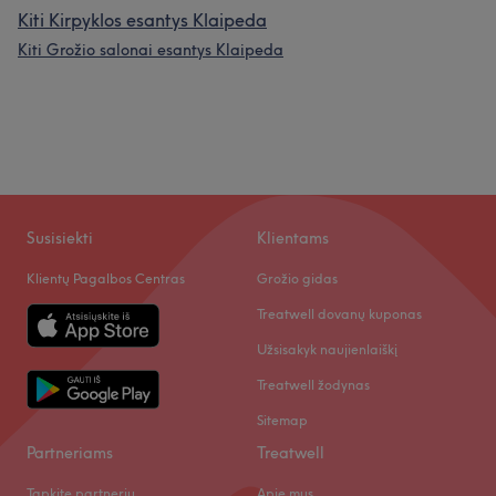
Kiti Kirpyklos esantys Klaipeda
Kiti Grožio salonai esantys Klaipeda
Susisiekti
Klientams
Klientų Pagalbos Centras
Grožio gidas
Treatwell dovanų kuponas
Užsisakyk naujienlaiškį
Treatwell žodynas
Sitemap
Partneriams
Treatwell
Tapkite partneriu
Apie mus