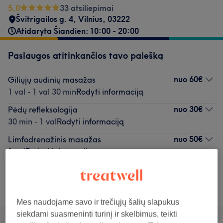
5,0
33 atsiliepimai
Švitrigailos g. 4
,
Vilnius
,
03222
Atidaryta Šiandien: 10:00 - 20:00
Paslaugos atitinkančios tavo paiešką
nuo
60€
Giliųjų audinių masažas
1 val - 1 val 30 min
Rodyti informaciją
nuo
30€
Pėdų refleksologija
30 min - 1 val
Rodyti informaciją
nuo
50€
Limfodrenažinis masažas
1 val
Rodyti informaciją
Neradai ko ieškojai?
Teikiamos paslaugos
Mes naudojame savo ir trečiųjų šalių slapukus
siekdami suasmeninti turinį ir skelbimus, teikti