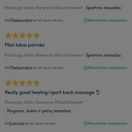
Paslaugą atliko Kateryna Palazhchenko
•
Sportinis masažas
Oleksandra
•
prieš apie mėnesį
Patvirtintas atsiliepimas
Man labai patinka
Paslaugą atliko Kateryna Palazhchenko
•
Sportinis masažas
Oleksandra
•
prieš apie mėnesį
Patvirtintas atsiliepimas
Really good healing/sport back massage 👌
Paslaugą atliko Kateryna Palazhchenko
•
Nugaros, kaklo ir pečių masažas
Justinas
•
prieš apie mėnesį
Patvirtintas atsiliepimas