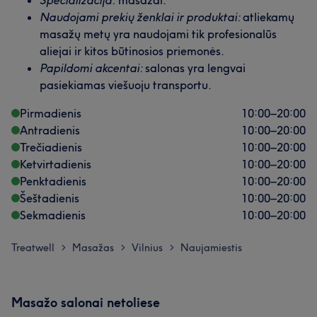
Specializacija:
masažai.
Naudojami prekių ženklai ir produktai:
atliekamų
masažų metų yra naudojami tik profesionalūs
aliejai ir kitos būtinosios priemonės.
Papildomi akcentai:
salonas yra lengvai
pasiekiamas viešuoju transportu.
Pirmadienis
10:00
–
20:00
Antradienis
10:00
–
20:00
Trečiadienis
10:00
–
20:00
Ketvirtadienis
10:00
–
20:00
Penktadienis
10:00
–
20:00
Šeštadienis
10:00
–
20:00
Sekmadienis
10:00
–
20:00
Treatwell
Masažas
Vilnius
Naujamiestis
>
>
>
Masažo salonai netoliese