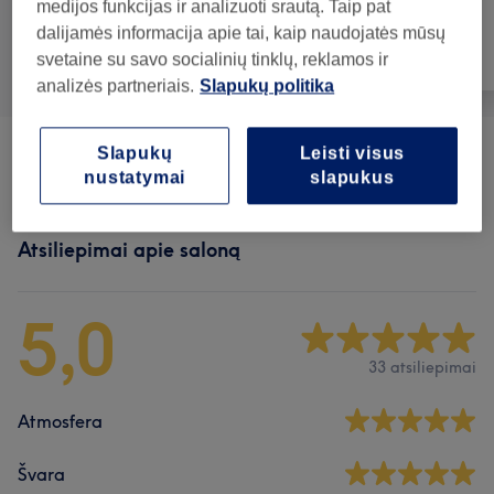
medijos funkcijas ir analizuoti srautą. Taip pat
dalijamės informacija apie tai, kaip naudojatės mūsų
svetaine su savo socialinių tinklų, reklamos ir
Visos paslaugos
Masažas
Kūnas
analizės partneriais.
Slapukų politika
Slapukų
Leisti visus
Masažai
(
20
)
nuo 30€
nustatymai
slapukus
Atsiliepimai apie saloną
5,0
33 atsiliepimai
Atmosfera
Švara