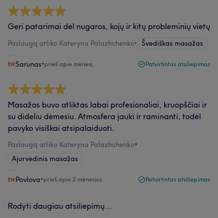
Geri patarimai dėl nugaros, kojų ir kitų probleminių vietų
Paslaugą atliko Kateryna Palazhchenko
•
Švediškas masažas
Sarunas
•
prieš apie mėnesį
Patvirtintas atsiliepimas
Masažas buvo atliktas labai profesionaliai, kruopščiai ir
su dideliu dėmesiu. Atmosfera jauki ir raminanti, todėl
pavyko visiškai atsipalaiduoti.
Paslaugą atliko Kateryna Palazhchenko
•
Ajurvedinis masažas
Pavlova
•
prieš apie 2 mėnesius
Patvirtintas atsiliepimas
Rodyti daugiau atsiliepimų...