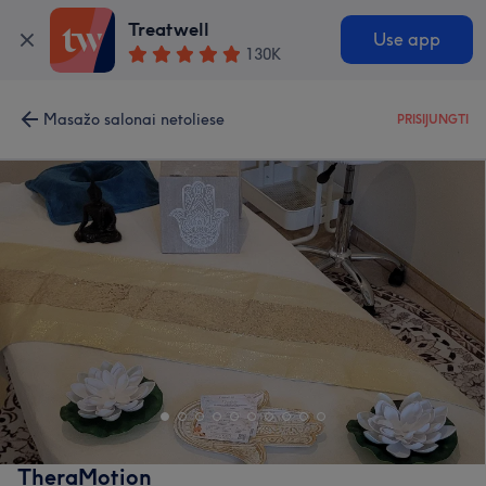
Treatwell
Use app
130K
Masažo salonai netoliese
PRISIJUNGTI
TheraMotion