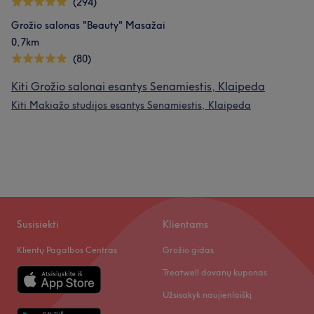
(294)
Grožio salonas "Beauty" Masažai
0,7km
(80)
Kiti Grožio salonai esantys Senamiestis, Klaipeda
Kiti Makiažo studijos esantys Senamiestis, Klaipeda
Susisiekti
Klientams
Klientų Pagalbos Centras
Grožio gidas
Treatwell dovanų kuponas
Užsisakyk naujienlaiškį