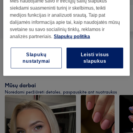
Mes naudojame savo ir trečiųjų šalių slapukus
siekdami suasmeninti turinį ir skelbimus, teikti
medijos funkcijas ir analizuoti srautą. Taip pat
dalijamės informacija apie tai, kaip naudojatės mūsų
Visos paslaugos
Plaukai
Nagai
svetaine su savo socialinių tinklų, reklamos ir
analizės partneriais.
Slapukų politika
Kirpimas
(
1
)
40€
Slapukų
Leisti visus
nustatymai
slapukus
Plaukų Procedūros
(
2
)
nuo 55€
Mūsų darbai
Norėdami peržiūrėti detales, paspauskite ant nuotraukos