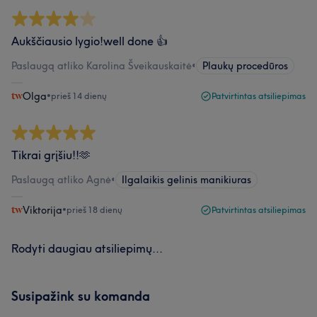
Aukščiausio lygio!well done 👍
Paslaugą atliko Karolina Šveikauskaitė
•
Plaukų procedūros
Olga
•
prieš 14 dienų
Patvirtintas atsiliepimas
Tikrai grįšiu!!🫶
Paslaugą atliko Agnė
•
Ilgalaikis gelinis manikiuras
Viktorija
•
prieš 18 dienų
Patvirtintas atsiliepimas
Rodyti daugiau atsiliepimų...
Susipažink su komanda