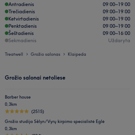
Antradienis
09:00
–
19:00
Trečiadienis
09:00
–
19:00
Ketvirtadienis
09:00
–
19:00
Penktadienis
09:00
–
19:00
Šeštadienis
09:00
–
16:00
Sekmadienis
Uždaryta
Treatwell
Grožio salonas
Klaipeda
>
>
Grožio salonai netoliese
Mūsų klientų nuomonė apie darbuotoją: Laura
Barber house
0,3km
Profesionalus
5
(2515)
Grožio studija Sèlyn/Vyrų kirpimo specialistė Eglė
0,3km