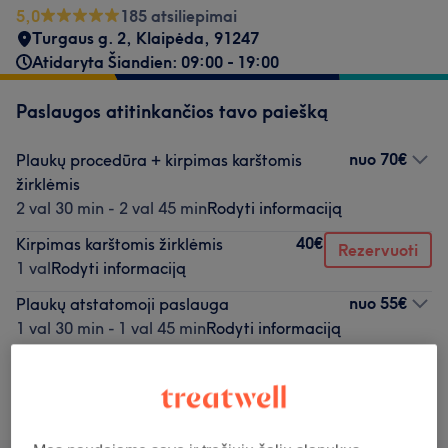
5,0
185 atsiliepimai
Turgaus g. 2
,
Klaipėda
,
91247
Atidaryta Šiandien: 09:00 - 19:00
Paslaugos atitinkančios tavo paiešką
nuo
70€
Plaukų procedūra + kirpimas karštomis
žirklėmis
2 val 30 min - 2 val 45 min
Rodyti informaciją
40€
Kirpimas karštomis žirklėmis
Rezervuoti
1 val
Rodyti informaciją
nuo
55€
Plaukų atstatomoji paslauga
1 val 30 min - 1 val 45 min
Rodyti informaciją
Neradai ko ieškojai?
Teikiamos paslaugos