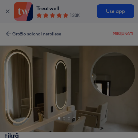
Treatwell
Use app
130K
Grožio salonai netoliese
PRISIJUNGTI
tikrà