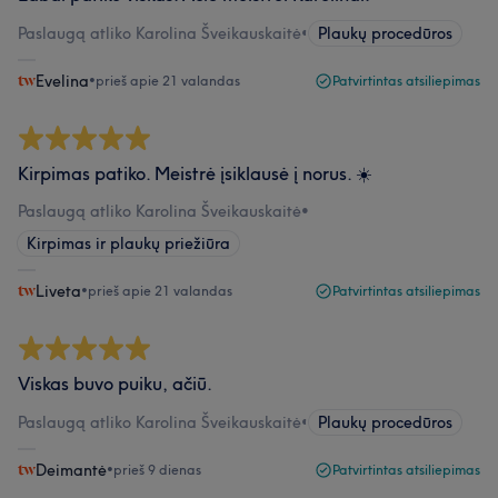
Paslaugą atliko Karolina Šveikauskaitė
•
Plaukų procedūros
Evelina
•
prieš apie 21 valandas
Patvirtintas atsiliepimas
Kirpimas patiko. Meistrė įsiklausė į norus. ☀️
Paslaugą atliko Karolina Šveikauskaitė
•
Kirpimas ir plaukų priežiūra
Liveta
•
prieš apie 21 valandas
Patvirtintas atsiliepimas
Viskas buvo puiku, ačiū.
Paslaugą atliko Karolina Šveikauskaitė
•
Plaukų procedūros
Deimantė
•
prieš 9 dienas
Patvirtintas atsiliepimas