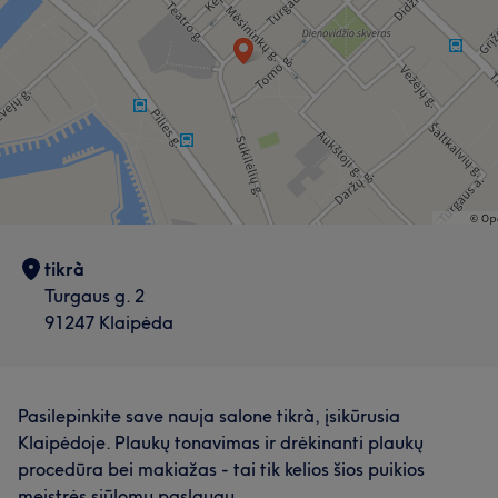
tikrà
Turgaus g. 2
91247 Klaipėda
Pasilepinkite save nauja salone tikrà, įsikūrusia
Klaipėdoje. Plaukų tonavimas ir drėkinanti plaukų
procedūra bei makiažas - tai tik kelios šios puikios
meistrės siūlomų paslaugų.