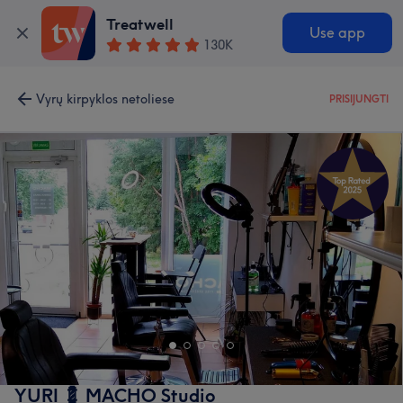
Treatwell
Use app
130K
Vyrų kirpyklos netoliese
PRISIJUNGTI
YURI 💈 MACHO Studio