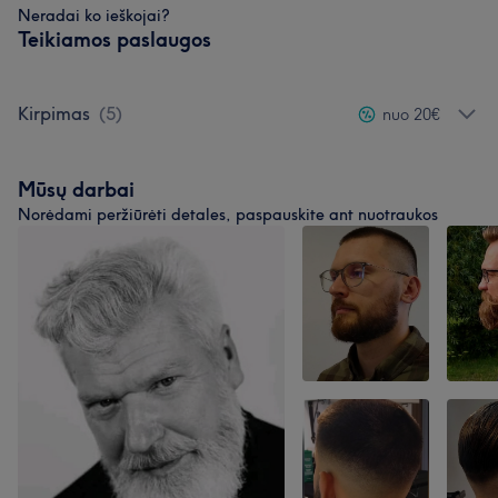
Neradai ko ieškojai?
Teikiamos paslaugos
Kirpimas
(
5
)
nuo 20€
Mūsų darbai
Norėdami peržiūrėti detales, paspauskite ant nuotraukos