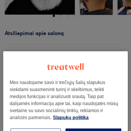
Atsiliepimai apie saloną
5,0
1545 atsiliepimai
Atmosfera
Mes naudojame savo ir trečiųjų šalių slapukus
siekdami suasmeninti turinį ir skelbimus, teikti
Švara
medijos funkcijas ir analizuoti srautą. Taip pat
dalijamės informacija apie tai, kaip naudojatės mūsų
Personalas
svetaine su savo socialinių tinklų, reklamos ir
analizės partneriais.
Slapukų politika