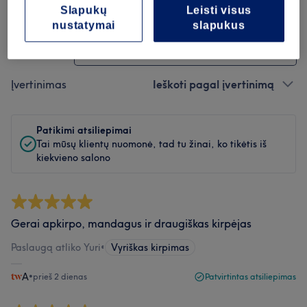
Atsiliepimų filtras
Slapukų
Leisti visus
nustatymai
slapukus
Paslauga
Visos paslaugos
Įvertinimas
Ieškoti pagal įvertinimą
Patikimi atsiliepimai
Tai mūsų klientų nuomonė, tad tu žinai, ko tikėtis iš
kiekvieno salono
Gerai apkirpo, mandagus ir draugiškas kirpėjas
Paslaugą atliko Yuri
•
Vyriškas kirpimas
A
•
prieš 2 dienas
Patvirtintas atsiliepimas