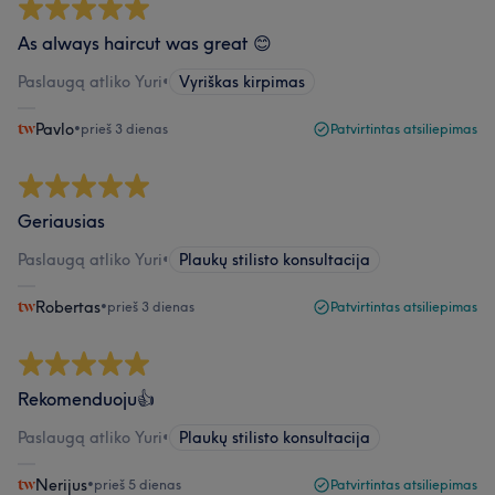
As always haircut was great 😊
Paslaugą atliko Yuri
•
Vyriškas kirpimas
Pavlo
•
prieš 3 dienas
Patvirtintas atsiliepimas
Geriausias
Paslaugą atliko Yuri
•
Plaukų stilisto konsultacija
Robertas
•
prieš 3 dienas
Patvirtintas atsiliepimas
Rekomenduoju👍
Paslaugą atliko Yuri
•
Plaukų stilisto konsultacija
Nerijus
•
prieš 5 dienas
Patvirtintas atsiliepimas