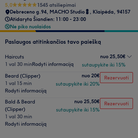
5,0
1545 atsiliepimai
Debreceno g.94, MACHO Studio💈
,
Klaipėda
,
94157
Atidaryta Šiandien: 11:00 - 23:00
Ne piko nuolaidos
Paslaugos atitinkančios tavo paiešką
nuo
25,50€
Haircuts
1 val 30 min
Rodyti informaciją
sutaupykite iki 15%
nuo
20€
Beard (Clipper)
Rezervuoti
1 val 15 min
sutaupykite iki 20%
Rodyti informaciją
nuo
25,50€
Bald & Beard
Rezervuoti
(Clipper)
sutaupykite iki 15%
1 val 30 min
Rodyti informaciją