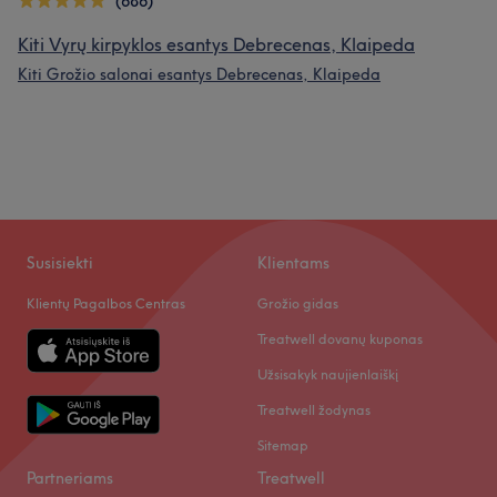
(686)
Kiti Vyrų kirpyklos esantys Debrecenas, Klaipeda
Kiti Grožio salonai esantys Debrecenas, Klaipeda
Susisiekti
Klientams
Klientų Pagalbos Centras
Grožio gidas
Treatwell dovanų kuponas
Užsisakyk naujienlaiškį
Treatwell žodynas
Sitemap
Partneriams
Treatwell