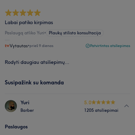
Labai patiko kirpimas
Paslaugą atliko Yuri
•
Plaukų stilisto konsultacija
Vytautas
•
prieš 9 dienas
Patvirtintas atsiliepimas
Rodyti daugiau atsiliepimų...
Susipažink su komanda
Yuri
5.0
Barber
1205 atsiliepimai
Paslaugos